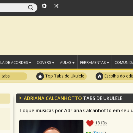
LA DE ACORDES +
COVERS +
AULAS +
FERRAMENTAS +
COMUNIDA
e tabs
Top Tabs de Ukulele
Escolha do edi
ADRIANA CALCANHOTTO
TABS DE UKULELE
Toque músicas por Adriana Calcanhotto em seu u
13
fãs
(
Brasil
)