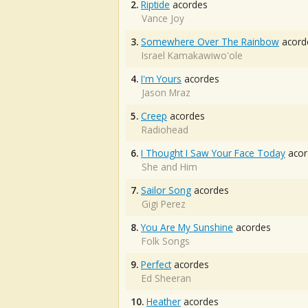
2.
Riptide
acordes
Vance Joy
3.
Somewhere Over The Rainbow
acord
Israel Kamakawiwo'ole
4.
I'm Yours
acordes
Jason Mraz
5.
Creep
acordes
Radiohead
6.
I Thought I Saw Your Face Today
acor
She and Him
7.
Sailor Song
acordes
Gigi Perez
8.
You Are My Sunshine
acordes
Folk Songs
9.
Perfect
acordes
Ed Sheeran
10.
Heather
acordes