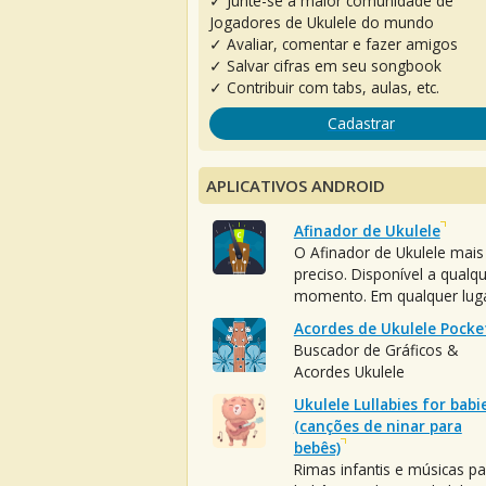
✓ Junte-se à maior comunidade de
Jogadores de Ukulele do mundo
✓ Avaliar, comentar e fazer amigos
✓ Salvar cifras em seu songbook
✓ Contribuir com tabs, aulas, etc.
Cadastrar
APLICATIVOS ANDROID
Afinador de Ukulele
O Afinador de Ukulele mais
preciso. Disponível a qualq
momento. Em qualquer luga
Acordes de Ukulele Pocke
Buscador de Gráficos &
Acordes Ukulele
Ukulele Lullabies for babi
(canções de ninar para
bebês)
Rimas infantis e músicas pa