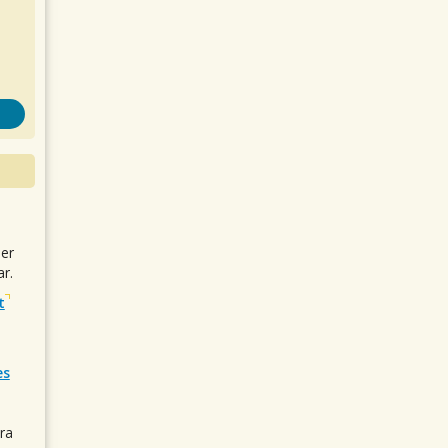
uer
r.
t
es
ra