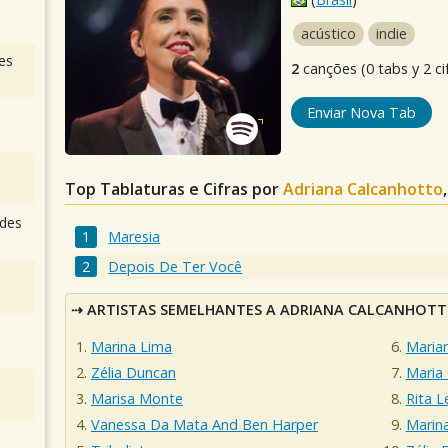
acústico
indie
es
2
canções (0 tabs y 2 ci
Enviar Nova Tab
Top Tablaturas e Cifras por
Adriana Calcanhotto
des
Maresia
Depois De Ter Você
ARTISTAS SEMELHANTES A ADRIANA CALCANHOT
Marina Lima
Maria
Zélia Duncan
Maria
Marisa Monte
Rita L
Vanessa Da Mata And Ben Harper
Marin