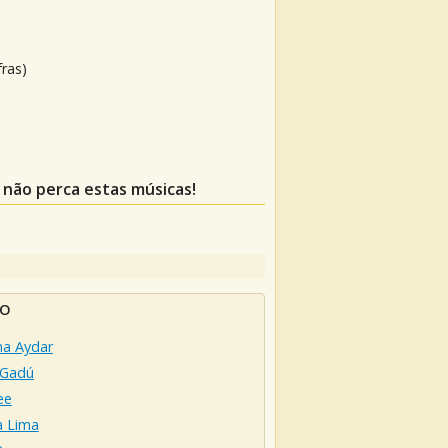
fras)
, não perca estas músicas!
TO
na Aydar
 Gadú
ee
a Lima