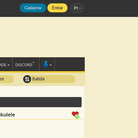
Cadastrar
Entrar
Pt
DE +
DISCORD
+
tor
Batida
kulele