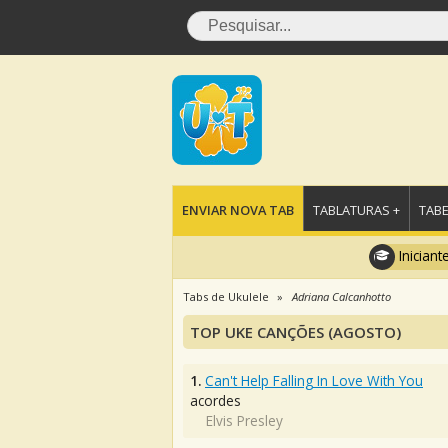
ENVIAR NOVA TAB
TABLATURAS +
TABE
Iniciant
Tabs de Ukulele
Adriana Calcanhotto
TOP UKE CANÇÕES (AGOSTO)
1.
Can't Help Falling In Love With You
acordes
Elvis Presley