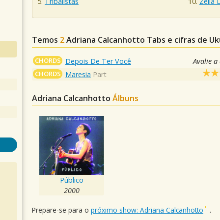
Tribalistas
Zélia
Temos
2
Adriana Calcanhotto
Tabs e cifras de U
CHORDS
Depois De Ter Você
Avalie a
CHORDS
Maresia
Part
Adriana Calcanhotto
Álbuns
Público
2000
Prepare-se para o
próximo show: Adriana Calcanhotto
.