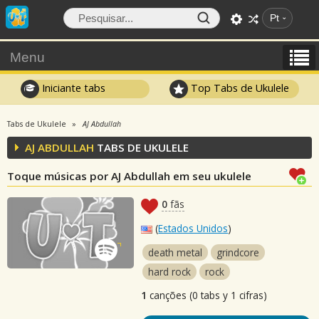
Pt
Menu
Iniciante tabs
Top Tabs de Ukulele
Tabs de Ukulele
AJ Abdullah
AJ ABDULLAH
TABS DE UKULELE
Toque músicas por AJ Abdullah em seu ukulele
0
fãs
(
Estados Unidos
)
death metal
grindcore
hard rock
rock
1
canções (0 tabs y 1 cifras)