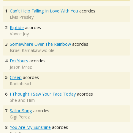
1.
Can't Help Falling In Love With You
acordes
Elvis Presley
2.
Riptide
acordes
Vance Joy
3.
Somewhere Over The Rainbow
acordes
Israel Kamakawiwo'ole
4.
I'm Yours
acordes
Jason Mraz
5.
Creep
acordes
Radiohead
6.
I Thought I Saw Your Face Today
acordes
She and Him
7.
Sailor Song
acordes
Gigi Perez
8.
You Are My Sunshine
acordes