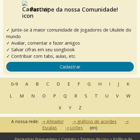
Participe da nossa Comunidade!
✓ Junte-se à maior comunidade de Jogadores de Ukulele do
mundo
✓ Avaliar, comentar e fazer amigos
✓ Salvar cifras em seu songbook
✓ Contribuir com tabs, aulas, etc.
Cadastrar
0-9
A
B
C
D
E
F
G
H
I
J
K
L
M
N
O
P
Q
R
S
T
U
V
W
X
Y
Z
A nossa rede:
Afinador
gráficos de acordes
Escalas
Lições
(en)
•
•
•
Perguntas Frequentes
Contato
Termos de Uso
Política de