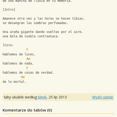
de una mancha de lluvia en tu memoria.
[Intro]
Amanece otra vez y las horas se hacen tibias,
se desangran las sombras perfumadas.
Una araña gigante dando vueltas por el aire,
una bola de niebla contraataca.
[Coro:
F
Hablemos de luces,
Am
hablemos de nada,
F
hablemos de cosas de verdad,
Am
de lo mortal.
taby ukulele według
bleyk
,
25 lip 2013
Wyślij opinie
Komentarze do tabów (
0
)