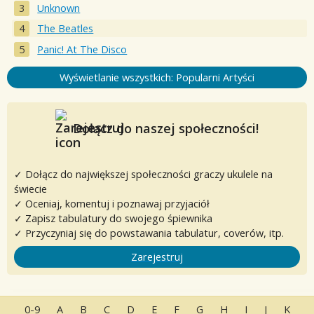
Unknown
The Beatles
Panic! At The Disco
Wyświetlanie wszystkich: Popularni Artyści
Dołącz do naszej społeczności!
✓ Dołącz do największej społeczności graczy ukulele na
świecie
✓ Oceniaj, komentuj i poznawaj przyjaciół
✓ Zapisz tabulatury do swojego śpiewnika
✓ Przyczyniaj się do powstawania tabulatur, coverów, itp.
Zarejestruj
0-9
A
B
C
D
E
F
G
H
I
J
K