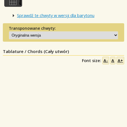
Sprawdź te chwyty w wersji dla barytonu
Transponowane chwyty:
Tablature / Chords (Cały utwór)
Font size:
A-
A
A+