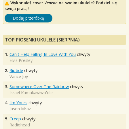
Wykonałeś cover
Veneno
na swoim ukulele? Podziel się
swoją pracą!
Dodaj przeróbkę
TOP PIOSENKI UKULELE (SIERPNIA)
1.
Can't Help Falling In Love With You
chwyty
Elvis Presley
2.
Riptide
chwyty
Vance Joy
3.
Somewhere Over The Rainbow
chwyty
Israel Kamakawiwo'ole
4.
I'm Yours
chwyty
Jason Mraz
5.
Creep
chwyty
Radiohead