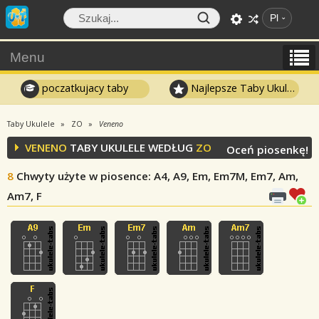
Pl
Menu
poczatkujacy taby
Najlepsze Taby Ukulele
Taby Ukulele
ZO
Veneno
VENENO
TABY UKULELE WEDŁUG
ZO
Oceń piosenkę!
8
Chwyty użyte w piosence
: A4, A9, Em, Em7M, Em7, Am,
Am7, F