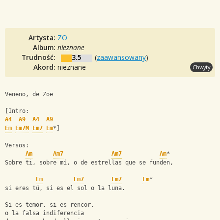
Artysta:
ZO
Album:
nieznane
Trudność:
3.5
(
zaawansowany
)
Akord:
nieznane
Chwyty
Veneno, de Zoe
[Intro:
A4
A9
A4
A9
Em
Em7M
Em7
Em
*]
Versos:
Am
Am7
Am7
Am
*
Sobre ti, sobre mí, o de estrellas que se funden,
Em
Em7
Em7
Em
*
si eres tú, si es el sol o la luna.
Si es temor, si es rencor,
o la falsa indiferencia