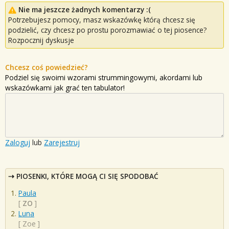
Nie ma jeszcze żadnych komentarzy :(
Potrzebujesz pomocy, masz wskazówkę którą chcesz się
podzielić, czy chcesz po prostu porozmawiać o tej piosence?
Rozpocznij dyskusje
Chcesz coś powiedzieć?
Podziel się swoimi wzorami strummingowymi, akordami lub
wskazówkami jak grać ten tabulator!
Zaloguj
lub
Zarejestruj
PIOSENKI, KTÓRE MOGĄ CI SIĘ SPODOBAĆ
Paula
[
ZO
]
Luna
[
Zoe
]