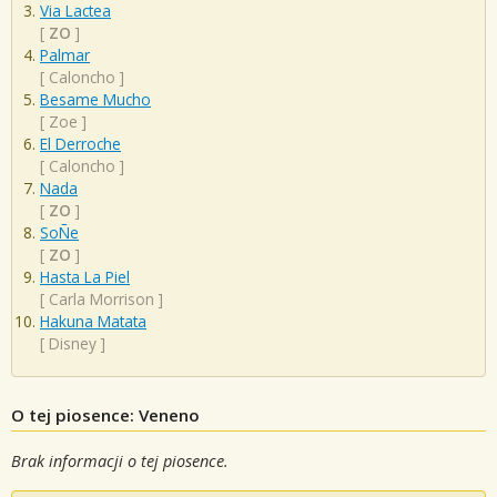
Via Lactea
[
ZO
]
Palmar
[
Caloncho
]
Besame Mucho
[
Zoe
]
El Derroche
[
Caloncho
]
Nada
[
ZO
]
SoÑe
[
ZO
]
Hasta La Piel
[
Carla Morrison
]
Hakuna Matata
[
Disney
]
O tej piosence: Veneno
Brak informacji o tej piosence.