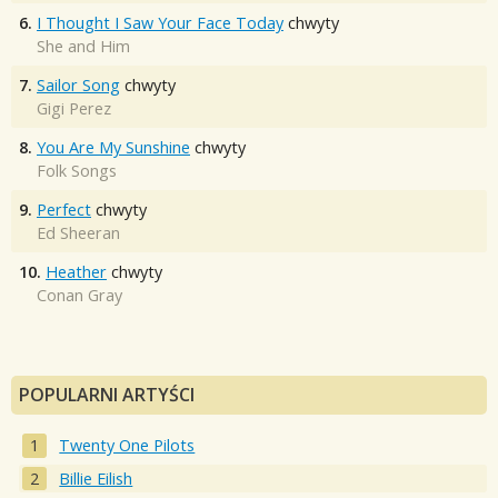
6.
I Thought I Saw Your Face Today
chwyty
She and Him
7.
Sailor Song
chwyty
Gigi Perez
8.
You Are My Sunshine
chwyty
Folk Songs
9.
Perfect
chwyty
Ed Sheeran
10.
Heather
chwyty
Conan Gray
POPULARNI ARTYŚCI
Twenty One Pilots
Billie Eilish