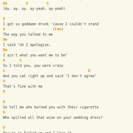
Bm
A
G
(Ay, ay, ay, ay-yeah, ay-yeah)
D
I got so goddamn drunk 'cause I couldn't stand
D
                       (
F#m
)
The way you talked to me
Bm
I said "oh I apologize,
Bm
I ain't what you want me to be"
A
G
So I told you, you were crazy
G
D
And you sat right up and said "I don't agree"
D
That's fine with me
D
D
So tell me who burned you with their cigarette
D
Who spilled all that wine on your wedding dress?
D