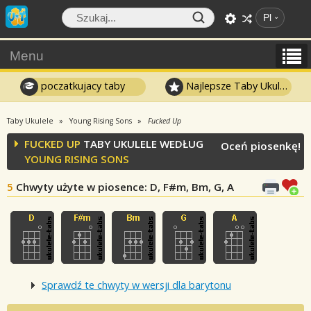
Pl
Menu
poczatkujacy taby
Najlepsze Taby Ukulele
Taby Ukulele
Young Rising Sons
Fucked Up
FUCKED UP
TABY UKULELE WEDŁUG
Oceń piosenkę!
YOUNG RISING SONS
5
Chwyty użyte w piosence
: D, F#m, Bm, G, A
Sprawdź te chwyty w wersji dla barytonu