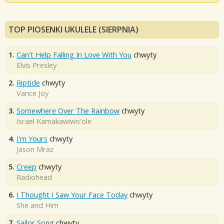
TOP PIOSENKI UKULELE (SIERPNIA)
1.
Can't Help Falling In Love With You
chwyty
Elvis Presley
2.
Riptide
chwyty
Vance Joy
3.
Somewhere Over The Rainbow
chwyty
Israel Kamakawiwo'ole
4.
I'm Yours
chwyty
Jason Mraz
5.
Creep
chwyty
Radiohead
6.
I Thought I Saw Your Face Today
chwyty
She and Him
7.
Sailor Song
chwyty