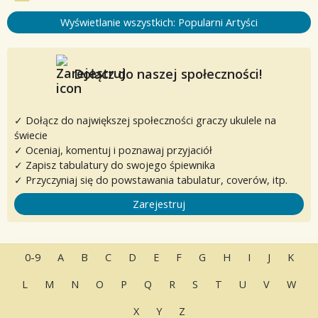
Wyświetlanie wszystkich: Popularni Artyści
Dołącz do naszej społeczności!
✓ Dołącz do największej społeczności graczy ukulele na
świecie
✓ Oceniaj, komentuj i poznawaj przyjaciół
✓ Zapisz tabulatury do swojego śpiewnika
✓ Przyczyniaj się do powstawania tabulatur, coverów, itp.
Zarejestruj
0-9
A
B
C
D
E
F
G
H
I
J
K
L
M
N
O
P
Q
R
S
T
U
V
W
X
Y
Z