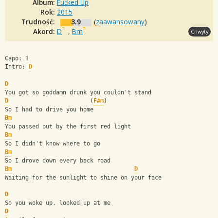
Album:
Fucked Up
Rok:
2015
Trudność:
3.9
(
zaawansowany
)
Akord:
D
,
Bm
Chwyty
Capo: 1
Intro: 
D
D
You got so goddamn drunk you couldn't stand
D
                        (
F#m
)
So I had to drive you home
Bm
You passed out by the first red light 
Bm
So I didn't know where to go
Bm
So I drove down every back road 
Bm
D
Waiting for the sunlight to shine on your face
D
So you woke up, looked up at me
D