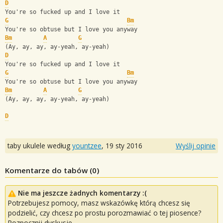
D
You're so fucked up and I love it
G
Bm
You're so obtuse but I love you anyway
Bm
A
G
(Ay, ay, ay, ay-yeah, ay-yeah)
D
You're so fucked up and I love it
G
Bm
You're so obtuse but I love you anyway
Bm
A
G
(Ay, ay, ay, ay-yeah, ay-yeah)
D
taby ukulele według
yountzee
,
19 sty 2016
Wyślij opinie
Komentarze do tabów (
0
)
Nie ma jeszcze żadnych komentarzy :(
Potrzebujesz pomocy, masz wskazówkę którą chcesz się
podzielić, czy chcesz po prostu porozmawiać o tej piosence?
Rozpocznij dyskusje