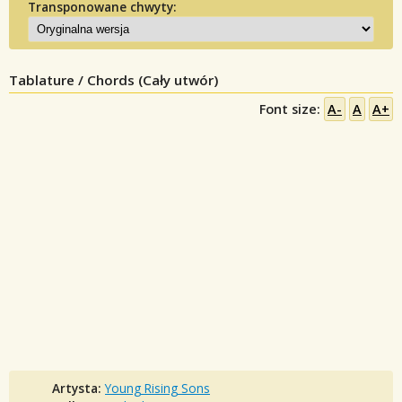
Transponowane chwyty:
Tablature / Chords (Cały utwór)
Font size:
A-
A
A+
Artysta:
Young Rising Sons