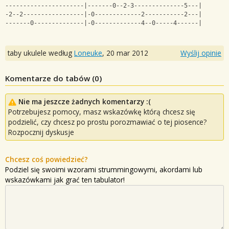
----------------------|-------0--2-3--------------5---|
-2--2-----------------|-0-------------2-----------2---|
-------0--------------|-0-------------4--0-----4------|
taby ukulele według
Loneuke
,
20 mar 2012
Wyślij opinie
Komentarze do tabów (
0
)
Nie ma jeszcze żadnych komentarzy :(
Potrzebujesz pomocy, masz wskazówkę którą chcesz się
podzielić, czy chcesz po prostu porozmawiać o tej piosence?
Rozpocznij dyskusje
Chcesz coś powiedzieć?
Podziel się swoimi wzorami strummingowymi, akordami lub
wskazówkami jak grać ten tabulator!