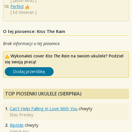
[
Jason Mraz
]
Perfect
[
Ed Sheeran
]
O tej piosence: Kiss The Rain
Brak informacji o tej piosence.
Wykonałeś cover
Kiss The Rain
na swoim ukulele? Podziel
się swoją pracą!
Dodaj przeróbkę
TOP PIOSENKI UKULELE (SIERPNIA)
1.
Can't Help Falling In Love With You
chwyty
Elvis Presley
2.
Riptide
chwyty
Vance Joy