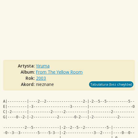
Artysta:
Yiruma
Album:
From The Yellow Room
Rok:
2003
Akord:
nieznane
Tabulatura (bez chwytów)
A|---------|----2--2-----------------2-|-2--5--5----------5---
E|---------|-3-----------------3-------|--------------------0-
C|-2-------|----------2-----2----------|----------2-----------
G|----0--2-|-2-----------2-------0-2---|-2-----------2--------
----------2--5------------|-2--2--5--2----------5-|-----------
-0--3--3--------5----5-3--|-2-------------3--2----|----0--0---