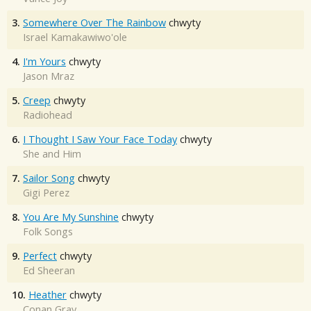
3.
Somewhere Over The Rainbow
chwyty
Israel Kamakawiwo'ole
4.
I'm Yours
chwyty
Jason Mraz
5.
Creep
chwyty
Radiohead
6.
I Thought I Saw Your Face Today
chwyty
She and Him
7.
Sailor Song
chwyty
Gigi Perez
8.
You Are My Sunshine
chwyty
Folk Songs
9.
Perfect
chwyty
Ed Sheeran
10.
Heather
chwyty
Conan Gray