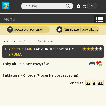
Pl
Menu
poczatkujacy taby
Najlepsze Taby Ukulele
Taby Ukulele
Yiruma
Kiss The Rain
KISS THE RAIN
TABY UKULELE WEDŁUG
YIRUMA
Taby ukulele bez chwytów.
Tablature / Chords (Piosenka uproszczona)
Font size:
A-
A
A+