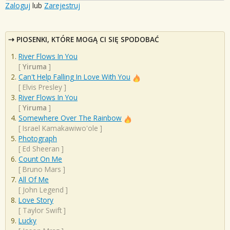
Zaloguj
lub
Zarejestruj
PIOSENKI, KTÓRE MOGĄ CI SIĘ SPODOBAĆ
River Flows In You
[
Yiruma
]
Can't Help Falling In Love With You
[
Elvis Presley
]
River Flows In You
[
Yiruma
]
Somewhere Over The Rainbow
[
Israel Kamakawiwo'ole
]
Photograph
[
Ed Sheeran
]
Count On Me
[
Bruno Mars
]
All Of Me
[
John Legend
]
Love Story
[
Taylor Swift
]
Lucky