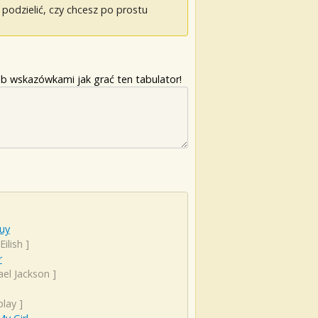
odzielić, czy chcesz po prostu
b wskazówkami jak grać ten tabulator!
uy
 Eilish
]
r
ael Jackson
]
play
]