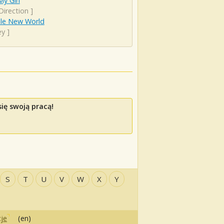
My Girl
Direction
]
le New World
ey
]
ię swoją pracą!
S
T
U
V
W
X
Y
je
(en)