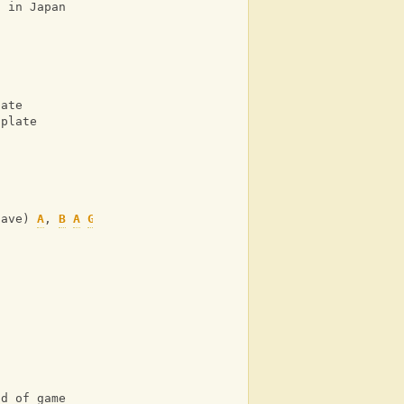
g in Japan
hate
 plate
tave) 
A
, 
B
A
G
nd of game