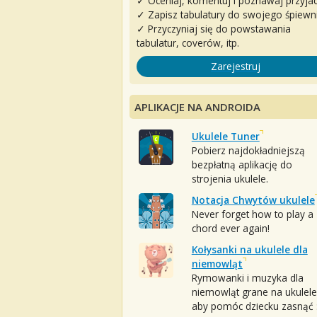
✓ Oceniaj, komentuj i poznawaj przyjac
✓ Zapisz tabulatury do swojego śpiewn
✓ Przyczyniaj się do powstawania
tabulatur, coverów, itp.
Zarejestruj
APLIKACJE NA ANDROIDA
Ukulele Tuner
Pobierz najdokładniejszą
bezpłatną aplikację do
strojenia ukulele.
Notacja Chwytów ukulele
Never forget how to play a
chord ever again!
Kołysanki na ukulele dla
niemowląt
Rymowanki i muzyka dla
niemowląt grane na ukulele
aby pomóc dziecku zasnąć :