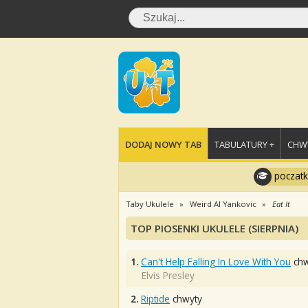
DODAJ NOWY TAB
TABULATURY +
CHWY
poczatk
Taby Ukulele
Weird Al Yankovic
Eat It
TOP PIOSENKI UKULELE (SIERPNIA)
1.
Can't Help Falling In Love With You
chw
Elvis Presley
2.
Riptide
chwyty