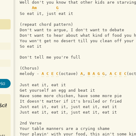
Well don't you know that other kids are starvin
Am
G
So eat it, just eat it
(repeat chord pattern)
Don't want to argue, I don't want to debate
Don't want to hear about what kind of food you 
You won't get no desert till you clean off your
So eat it
Don't tell me you're full
(Chorus)
melody - 
A
C
E
C
(octave) 
A
, 
B
A
G
G
, 
A
C
E
C
(oc
ści
Just eat it, eat it
Get yourself an egg and beat it
Have some more chicken, have some more pie
It doesn't matter if it's broiled or fried
ci!
Just eat it, eat it, just eat it, eat it
Just eat it, eat it, just eat it, eat it
2nd Verse
Your table manners are a crying shame
Your playin' with your food, this ain't some ki