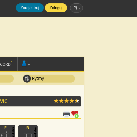
Zarejestruj
Zaloguj
Pl
SCORD
+
Rytmy
VIC