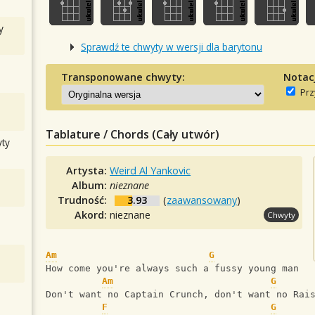
y
Sprawdź te chwyty w wersji dla barytonu
Transponowane chwyty:
Notac
Prz
Tablature / Chords (Cały utwór)
ty
Artysta:
Weird Al Yankovic
Album:
nieznane
Trudność:
3.93
(
zaawansowany
)
Akord:
nieznane
Chwyty
Am
G
How come you're always such a fussy young man
Am
G
Don't want no Captain Crunch, don't want no Rai
F
G