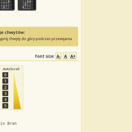
je chwytów:
ypnij chwyty do góry podczas przewijania
Font size:
A-
A
A+
AutoScroll
0
1
2
3
4
5
sin Bran