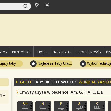
TY +
PRZERÓBKI +
LEKCJE +
NARZĘDZIA +
SPOŁECZNOŚĆ +
DI
ujacy taby
Najlepsze Taby Ukulele
Wybór redakcji
EAT IT
TABY UKULELE WEDŁUG
WEIRD AL YANKO
7
Chwyty użyte w piosence
: Am, G, F, A, C, E, B
yty