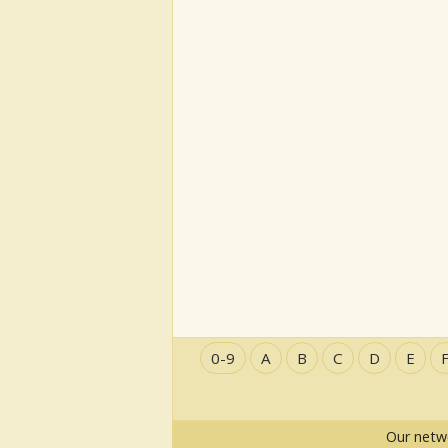
0-9
A
B
C
D
E
Our netw