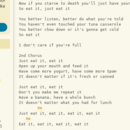
iół
Now if you starve to death you'll just have you
ika
So eat it, just eat it
You better listen, better do what you're told
You haven't even touched your tuna casserole
You better chow down or it's gonna get cold
So eat it
I don't care if you're full
2nd Chorus
Just eat it, eat it
Open up your mouth and feed it
Have some more yogurt, have some more Spam
It doesn't matter if it's fresh or canned
Just eat it, eat it
Don't you make me repeat it
Have a banana, have a whole bunch
It doesn't matter what you had for lunch
Am
Just eat it, eat it, eat it, eat it
Am
,
Eat it, eat it, eat it, eat it
)