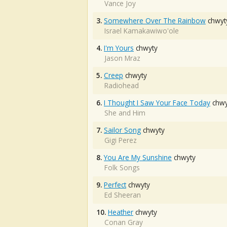
Vance Joy
3.
Somewhere Over The Rainbow
chwyt
Israel Kamakawiwo'ole
4.
I'm Yours
chwyty
Jason Mraz
5.
Creep
chwyty
Radiohead
6.
I Thought I Saw Your Face Today
chwy
She and Him
7.
Sailor Song
chwyty
Gigi Perez
8.
You Are My Sunshine
chwyty
Folk Songs
9.
Perfect
chwyty
Ed Sheeran
10.
Heather
chwyty
Conan Gray