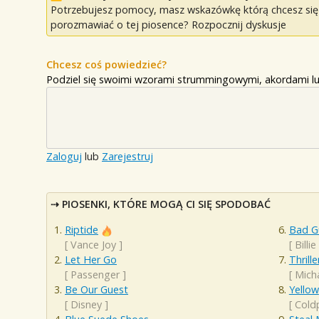
Potrzebujesz pomocy, masz wskazówkę którą chcesz się p
porozmawiać o tej piosence? Rozpocznij dyskusje
Chcesz coś powiedzieć?
Podziel się swoimi wzorami strummingowymi, akordami lu
Zaloguj
lub
Zarejestruj
PIOSENKI, KTÓRE MOGĄ CI SIĘ SPODOBAĆ
Riptide
Bad G
[
Vance Joy
]
[
Billie
Let Her Go
Thrille
[
Passenger
]
[
Mich
Be Our Guest
Yellow
[
Disney
]
[
Cold