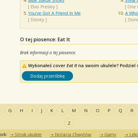
Blue Suede Shoes
Steal 
[
Elvis Presley
]
[
One 
You've Got A Friend In Me
A Who
[
Disney
]
[
Disn
O tej piosence: Eat It
Brak informacji o tej piosence.
Wykonałeś cover
Eat It
na swoim ukulele? Podziel s
Dodaj przeróbkę
F
G
H
I
J
K
L
M
N
O
P
Q
R
Z
ork:
Stroik ukulele
Notacja Chwytów
Gamy
Lekc