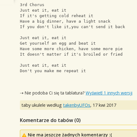
3rd Chorus
Just eat it, eat it
If it's getting cold reheat it
Have a big dinner, have a light snack
If you don't like it,you can't send it back
Just eat it, eat it
Get yourself an egg and beat it
Have some more chicken, have some more pie
It doesn't matter if it's broiled or fried
Just eat it, eat it
Don't you make me repeat it
⇢ Nie podoba Ci się ta tablatura?
Wyświetl 1 innych wersji
taby ukulele według
takenbyUFOs
,
17 kwi 2017
Komentarze do tabów (
0
)
Nie ma jeszcze żadnych komentarzy :(