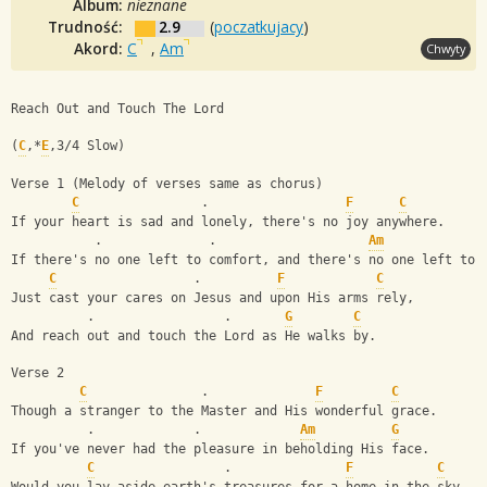
Album:
nieznane
Trudność:
2.9
(
poczatkujacy
)
Akord:
C
,
Am
Chwyty
Reach Out and Touch The Lord
(
C
,*
E
,3/4 Slow)
Verse 1 (Melody of verses same as chorus)
C
                .                  
F
C
If your heart is sad and lonely, there's no joy anywhere.
           .              .                    
Am
If there's no one left to comfort, and there's no one left to 
C
                  .          
F
C
Just cast your cares on Jesus and upon His arms rely,
          .                 .       
G
C
And reach out and touch the Lord as He walks by.
Verse 2
C
               .              
F
C
Though a stranger to the Master and His wonderful grace.
          .             .             
Am
G
If you've never had the pleasure in beholding His face.
C
                 .               
F
C