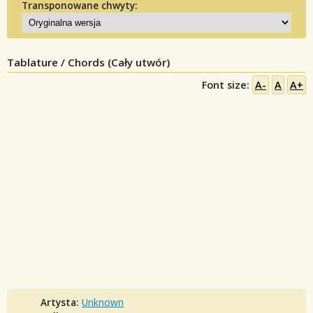
Transponowane chwyty:
Tablature / Chords (Cały utwór)
Font size:
A-
A
A+
Artysta:
Unknown