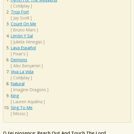
[
Coldplay
]
Trop Fort
[
Jay Scott
]
Count On Me
[
Bruno Mars
]
Limón Y Sal
[
Julieta Venegas
]
Lava Español
[
Pixar's
]
Demons
[
Alec Benjamin
]
Viva La Vida
[
Coldplay
]
Natural
[
Imagine Dragons
]
King
[
Lauren Aquilina
]
Sing To Me
[
Missio
]
O tej piosence: Reach Out And Touch The Lord