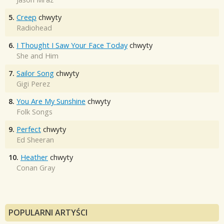
5.
Creep
chwyty
Radiohead
6.
I Thought I Saw Your Face Today
chwyty
She and Him
7.
Sailor Song
chwyty
Gigi Perez
8.
You Are My Sunshine
chwyty
Folk Songs
9.
Perfect
chwyty
Ed Sheeran
10.
Heather
chwyty
Conan Gray
POPULARNI ARTYŚCI