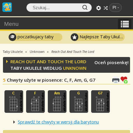
Pl
Menu
poczatkujacy taby
Najlepsze Taby Ukulele
Taby Ukulele
Unknown
Reach Out And Touch The Lord
REACH OUT AND TOUCH THE LORD
Oceń piosenkę!
TABY UKULELE WEDŁUG
UNKNOWN
5
Chwyty użyte w piosence
: C, F, Am, G, G7
Sprawdź te chwyty w wersji dla barytonu