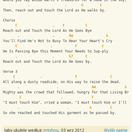
Would you lay aside earth's treasures for a home in the sky,
            .                 .       
G
C
Then, reach out and touch the Lord as He walks by.
Chorus
C
                 .    
F
C
Reach out and Touch the Lord As He Goes Bye
       .                .       
Am
G
You'll Find He's Not to Busy To Hear Your Heart's Cry
C
                .           
F
C
He Is Passing Bye this Moment Your Needs to Sup-ply
      .                 .       
G7
C
Reach out and Touch the Lord As He Goes by.
Verse 3
C
            .                
F
C
All along a dusty roadside, on His way to raise the dead.
       .                  .                
Am
G
Mighty was the crowd that followed, hungry for that Living Bre
C
                   .              
F
C
"I must touch Him", cried a woman, "I must touch Him or I'll d
       .                       .          
G
C
So she reached and touched His garment as he passed by.
taby ukulele według
cmishou
,
03 wrz 2012
Wyślij opinie