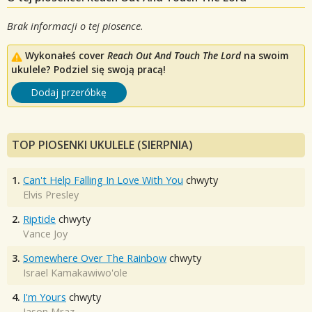
Brak informacji o tej piosence.
Wykonałeś cover
Reach Out And Touch The Lord
na swoim
ukulele? Podziel się swoją pracą!
Dodaj przeróbkę
TOP PIOSENKI UKULELE (SIERPNIA)
1.
Can't Help Falling In Love With You
chwyty
Elvis Presley
2.
Riptide
chwyty
Vance Joy
3.
Somewhere Over The Rainbow
chwyty
Israel Kamakawiwo'ole
4.
I'm Yours
chwyty
Jason Mraz