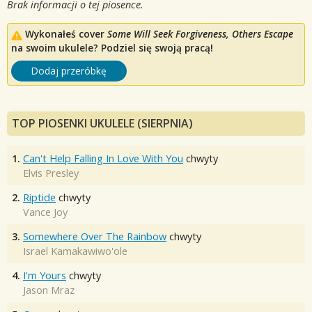
Brak informacji o tej piosence.
Wykonałeś cover
Some Will Seek Forgiveness, Others Escape
na swoim ukulele? Podziel się swoją pracą!
Dodaj przeróbkę
TOP PIOSENKI UKULELE (SIERPNIA)
1.
Can't Help Falling In Love With You
chwyty
Elvis Presley
2.
Riptide
chwyty
Vance Joy
3.
Somewhere Over The Rainbow
chwyty
Israel Kamakawiwo'ole
4.
I'm Yours
chwyty
Jason Mraz