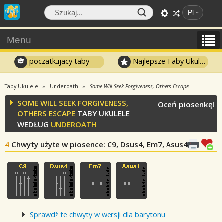
Pl
Menu
poczatkujacy taby
Najlepsze Taby Ukulele
Taby Ukulele
Underoath
Some Will Seek Forgiveness, Others Escape
SOME WILL SEEK FORGIVENESS,
Oceń piosenkę!
OTHERS ESCAPE
TABY UKULELE
WEDŁUG
UNDEROATH
4
Chwyty użyte w piosence
: C9, Dsus4, Em7, Asus4
Sprawdź te chwyty w wersji dla barytonu