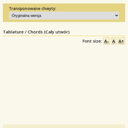
Transponowane chwyty:
Tablature / Chords (Cały utwór)
Font size:
A-
A
A+