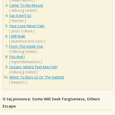
[
Hawk Nelson
]
Came To My Rescue
[
Hillsong United
]
Say It Ain't So
[
Weezer
]
Your Love Never Fails
[
Jesus Culture
]
I Will Wait
[
Mumford And Sons
]
From The Inside Out
[
Hillsong United
]
You And I
[
Ingrid Michaelson
]
Oceans (where Feet May Fail)
[
Hillsong United
]
Which To Bury Us Or The Hatchet
[
Relient K
]
O tej piosence: Some Will Seek Forgiveness, Others
Escape