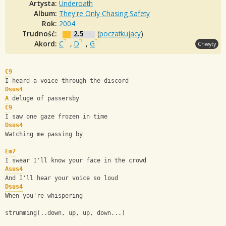
Artysta:
Underoath
Album:
They're Only Chasing Safety
Rok:
2004
Trudność:
2.5
(
poczatkujacy
)
Akord:
C
,
D
,
G
Chwyty
C9
I heard a voice through the discord
Dsus4
A
 deluge of passersby
C9
I saw one gaze frozen in time
Dsus4
Watching me passing by
Em7
I swear I'll know your face in the crowd
Asus4
And I'll hear your voice so loud
Dsus4
When you're whispering
strumming(..down, up, up, down...)