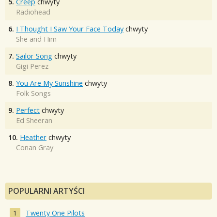
5.
Creep
chwyty
Radiohead
6.
I Thought I Saw Your Face Today
chwyty
She and Him
7.
Sailor Song
chwyty
Gigi Perez
8.
You Are My Sunshine
chwyty
Folk Songs
9.
Perfect
chwyty
Ed Sheeran
10.
Heather
chwyty
Conan Gray
POPULARNI ARTYŚCI
Twenty One Pilots