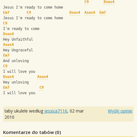
C9
Dsus4
Jesus I'm ready to come home
Em7
C9
Dsus4
Asus4
Em7
Jesus I'm ready to come home
C9
I'm ready to come
Dsus4
Hey Unfaithful
Asus4
Hey Ungraceful
Em7
And unloving
C9
I will love you
Dsus4
Asus4
Hey unloving
Em7
C9
I will love you
taby ukulele według
jessica7116
,
02 mar
Wyślij opinie
2010
Komentarze do tabów (
0
)