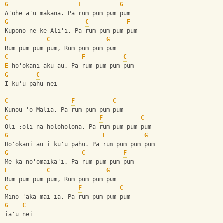
G
F
G
A'ohe a'u makana. Pa rum pum pum pum
G
C
F
Kupono ne ke Ali'i. Pa rum pum pum pum
F
C
G
Rum pum pum pum, Rum pum pum pum
C
F
C
E
 ho'okani aku au. Pa rum pum pum pum
G
C
I ku'u pahu nei
C
F
C
Kunou 'o Malia. Pa rum pum pum pum
C
F
C
Oli ;oli na holoholona. Pa rum pum pum pum
G
F
G
Ho'okani au i ku'u pahu. Pa rum pum pum pum
G
C
F
Me ka no'omaika'i. Pa rum pum pum pum
F
C
G
Rum pum pum pum, Rum pum pum pum
C
F
C
Mino 'aka mai ia. Pa rum pum pum pum
G
C
ia'u nei