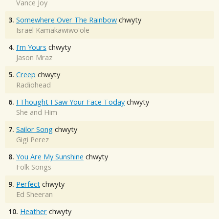
Vance Joy
3.
Somewhere Over The Rainbow
chwyty
Israel Kamakawiwo'ole
4.
I'm Yours
chwyty
Jason Mraz
5.
Creep
chwyty
Radiohead
6.
I Thought I Saw Your Face Today
chwyty
She and Him
7.
Sailor Song
chwyty
Gigi Perez
8.
You Are My Sunshine
chwyty
Folk Songs
9.
Perfect
chwyty
Ed Sheeran
10.
Heather
chwyty