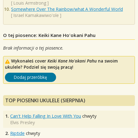
[
Louis Armstrong
]
Somewhere Over The Rainbow/what A Wonderful World
[
Israel Kamakawiwo'ole
]
O tej piosence: Keiki Kane Ho'okani Pahu
Brak informacji o tej piosence.
Wykonałeś cover
Keiki Kane Ho'okani Pahu
na swoim
ukulele? Podziel się swoją pracą!
Dodaj przeróbkę
TOP PIOSENKI UKULELE (SIERPNIA)
1.
Can't Help Falling In Love With You
chwyty
Elvis Presley
2.
Riptide
chwyty