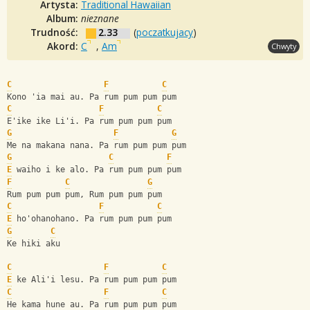
Artysta:
Traditional Hawaiian
Album:
nieznane
Trudność:
2.33
(
poczatkujacy
)
Akord:
C
,
Am
Chwyty
C
F
C
Kono 'ia mai au. Pa rum pum pum pum
C
F
C
E'ike ike Li'i. Pa rum pum pum pum
G
F
G
Me na makana nana. Pa rum pum pum pum
G
C
F
E
 waiho i ke alo. Pa rum pum pum pum
F
C
G
Rum pum pum pum, Rum pum pum pum
C
F
C
E
 ho'ohanohano. Pa rum pum pum pum
G
C
Ke hiki aku
C
F
C
E
 ke Ali'i lesu. Pa rum pum pum pum 
C
F
C
He kama hune au. Pa rum pum pum pum