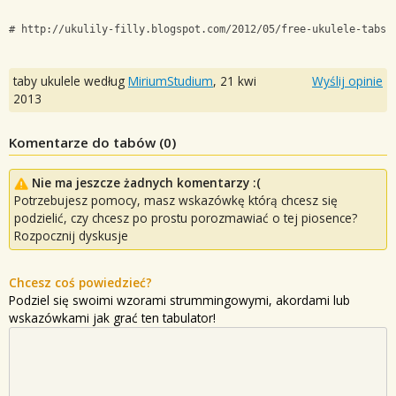
# http://ukulily-filly.blogspot.com/2012/05/free-ukulele-tabs-
taby ukulele według
MiriumStudium
,
21 kwi
Wyślij opinie
2013
Komentarze do tabów (
0
)
Nie ma jeszcze żadnych komentarzy :(
Potrzebujesz pomocy, masz wskazówkę którą chcesz się
podzielić, czy chcesz po prostu porozmawiać o tej piosence?
Rozpocznij dyskusje
Chcesz coś powiedzieć?
Podziel się swoimi wzorami strummingowymi, akordami lub
wskazówkami jak grać ten tabulator!