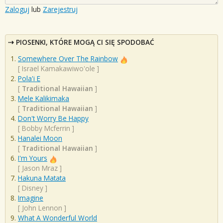
Zaloguj
lub
Zarejestruj
PIOSENKI, KTÓRE MOGĄ CI SIĘ SPODOBAĆ
Somewhere Over The Rainbow
[
Israel Kamakawiwo'ole
]
Pola'i E
[
Traditional Hawaiian
]
Mele Kalikimaka
[
Traditional Hawaiian
]
Don't Worry Be Happy
[
Bobby Mcferrin
]
Hanalei Moon
[
Traditional Hawaiian
]
I'm Yours
[
Jason Mraz
]
Hakuna Matata
[
Disney
]
Imagine
[
John Lennon
]
What A Wonderful World