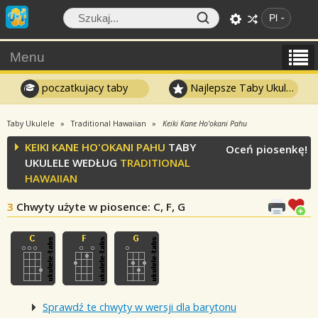
Pl
Menu
poczatkujacy taby
Najlepsze Taby Ukulele
Taby Ukulele
Traditional Hawaiian
Keiki Kane Ho'okani Pahu
KEIKI KANE HO'OKANI PAHU
TABY
Oceń piosenkę!
UKULELE WEDŁUG
TRADITIONAL
HAWAIIAN
3
Chwyty użyte w piosence
: C, F, G
Sprawdź te chwyty w wersji dla barytonu