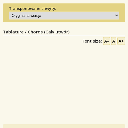
Transponowane chwyty:
Tablature / Chords (Cały utwór)
Font size:
A-
A
A+