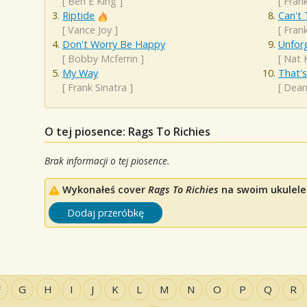
[
Ben E King
]
[
Frank
Riptide
Can't 
[
Vance Joy
]
[
Frank
Don't Worry Be Happy
Unfor
[
Bobby Mcferrin
]
[
Nat 
My Way
That'
[
Frank Sinatra
]
[
Dean
O tej piosence: Rags To Richies
Brak informacji o tej piosence.
Wykonałeś cover
Rags To Richies
na swoim ukulele?
Dodaj przeróbkę
F
G
H
I
J
K
L
M
N
O
P
Q
R