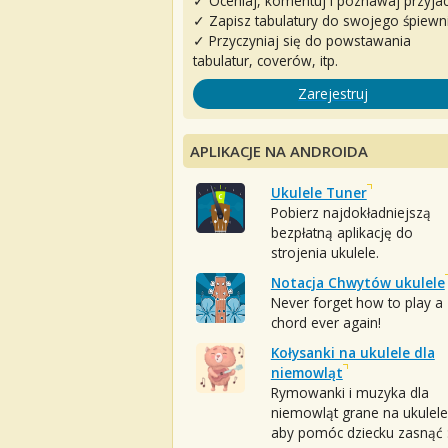
✓ Oceniaj, komentuj i poznawaj przyjac
✓ Zapisz tabulatury do swojego śpiewn
✓ Przyczyniaj się do powstawania
tabulatur, coverów, itp.
Zarejestruj
APLIKACJE NA ANDROIDA
Ukulele Tuner
Pobierz najdokładniejszą
bezpłatną aplikację do
strojenia ukulele.
Notacja Chwytów ukulele
Never forget how to play a
chord ever again!
Kołysanki na ukulele dla
niemowląt
Rymowanki i muzyka dla
niemowląt grane na ukulele
aby pomóc dziecku zasnąć :