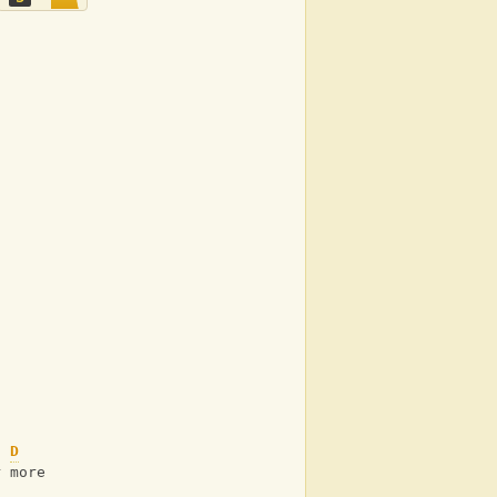
D
r more