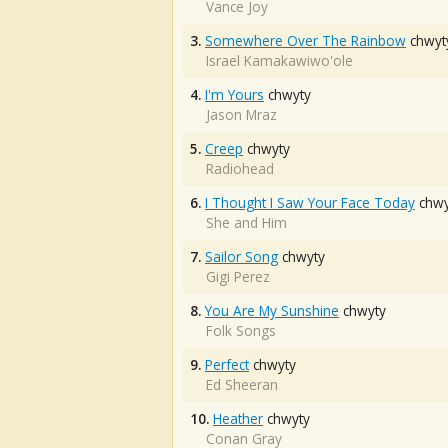
Vance Joy
3.
Somewhere Over The Rainbow
chwyt
Israel Kamakawiwo'ole
4.
I'm Yours
chwyty
Jason Mraz
5.
Creep
chwyty
Radiohead
6.
I Thought I Saw Your Face Today
chwy
She and Him
7.
Sailor Song
chwyty
Gigi Perez
8.
You Are My Sunshine
chwyty
Folk Songs
9.
Perfect
chwyty
Ed Sheeran
10.
Heather
chwyty
Conan Gray