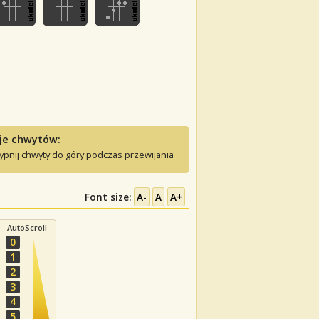
je chwytów:
ypnij chwyty do góry podczas przewijania
Font size:
A-
A
A+
AutoScroll
0
1
2
3
4
5