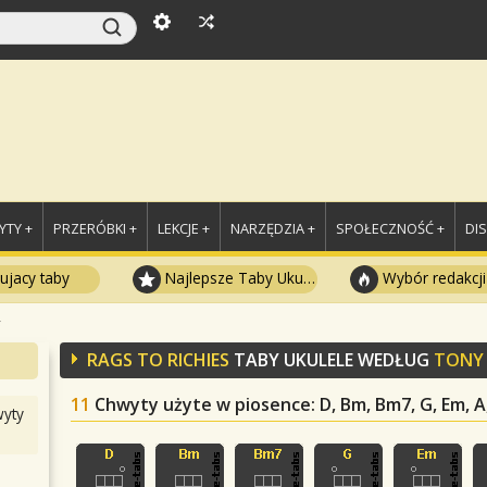
TY +
PRZERÓBKI +
LEKCJE +
NARZĘDZIA +
SPOŁECZNOŚĆ +
DI
ujacy taby
Najlepsze Taby Ukulele
Wybór redakcji
s
RAGS TO RICHIES
TABY UKULELE WEDŁUG
TONY
11
Chwyty użyte w piosence
: D, Bm, Bm7, G, Em, A
yty