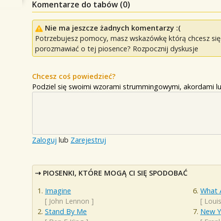
Komentarze do tabów (
0
)
Nie ma jeszcze żadnych komentarzy :(
Potrzebujesz pomocy, masz wskazówkę którą chcesz się p
porozmawiać o tej piosence? Rozpocznij dyskusje
Chcesz coś powiedzieć?
Podziel się swoimi wzorami strummingowymi, akordami lu
Zaloguj
lub
Zarejestruj
PIOSENKI, KTÓRE MOGĄ CI SIĘ SPODOBAĆ
Imagine
What 
[
John Lennon
]
[
Loui
Stand By Me
New Y