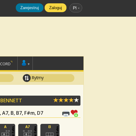
Zarejestruj
Zaloguj
Pl
SCORD
+
Rytmy
 BENNETT
, A7, B, B7, F#m, D7