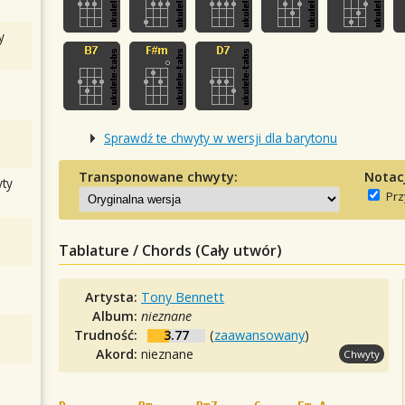
y
Sprawdź te chwyty w wersji dla barytonu
Transponowane chwyty:
Notac
ty
Prz
Tablature / Chords (Cały utwór)
Artysta:
Tony Bennett
Album:
nieznane
Trudność:
3.77
(
zaawansowany
)
Akord:
nieznane
Chwyty