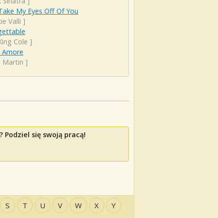
 Sinatra
]
Take My Eyes Off Of You
ie Valli
]
gettable
King Cole
]
s Amore
 Martin
]
 Podziel się swoją pracą!
S
T
U
V
W
X
Y