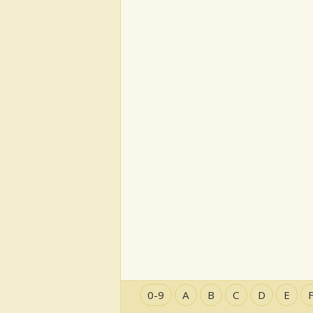
0-9
A
B
C
D
E