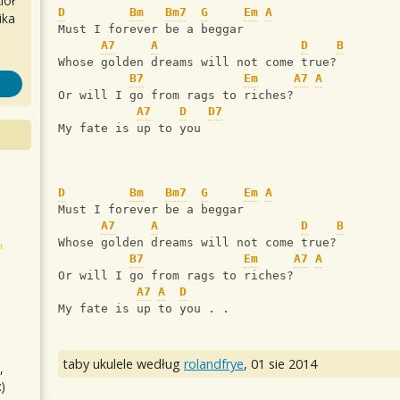
iół
D
Bm
Bm7
G
Em
A
ika
Must I forever be a beggar
A7
A
D
B
Whose golden dreams will not come true?
B7
Em
A7
A
Or will I go from rags to riches?
A7
D
D7
My fate is up to you
D
Bm
Bm7
G
Em
A
Must I forever be a beggar
A7
A
D
B
Whose golden dreams will not come true?
B7
Em
A7
A
Or will I go from rags to riches?
A7
A
D
My fate is up to you . .
taby ukulele według
rolandfrye
,
01 sie 2014
,
)