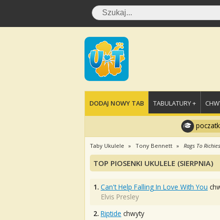
DODAJ NOWY TAB
TABULATURY +
CHWY
poczatk
Taby Ukulele
Tony Bennett
Rags To Richie
TOP PIOSENKI UKULELE (SIERPNIA)
1.
Can't Help Falling In Love With You
chw
Elvis Presley
2.
Riptide
chwyty