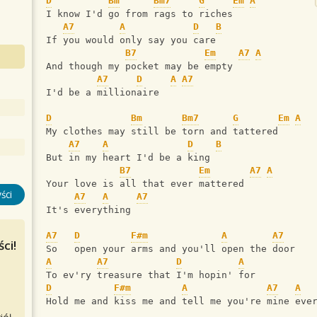
D
Bm
Bm7
G
Em
A
I know I'd go from rags to riches
A7
A
D
B
If you would only say you care
B7
Em
A7
A
And though my pocket may be empty
A7
D
A
A7
I'd be a millionaire
D
Bm
Bm7
G
Em
A
My clothes may still be torn and tattered
A7
A
D
B
But in my heart I'd be a king
B7
Em
A7
A
Your love is all that ever mattered
ści
A7
A
A7
It's everything
A7
D
F#m
A
A7
ci!
So   open your arms and you'll open the door
A
A7
D
A
To ev'ry treasure that I'm hopin' for
D
F#m
A
A7
A
Hold me and kiss me and tell me you're mine eve