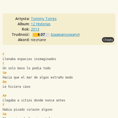
Artysta:
Tommy Torres
Album:
12 Historias
Rok:
2013
Trudność:
4.07
(
zaawansowany
)
Akord:
nieznane
Chwyty
F
Llenaba espacios inimaginados
C
Un solo beso lo podia todo
Gm
Hacia que el mar de algun extraño modo
Dm
Le hiciera caso
A#
Llegaba a sitios donde nunca antes
F
Habia pisado corazon alguno
Gm