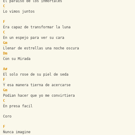
El paraiso de los inmortales
C
Lo vimos juntos
F
Era capaz de transformar la luna 
C
En un espejo para ver su cara
Gm
Llenar de estrellas una noche oscura
Dm
Con su Mirada
A#
El solo rose de su piel de seda
F
Y esa manera tierna de acercarse
Gm
Podian hacer que yo me convirtiera
C
En presa facil
Coro
F
Nunca imagine 