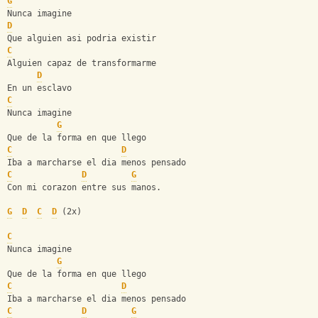
G
Nunca imagine
D
Que alguien asi podria existir
C
Alguien capaz de transformarme 
D
En un esclavo
C
Nunca imagine
G
Que de la forma en que llego 
C
D
Iba a marcharse el dia menos pensado 
C
D
G
Con mi corazon entre sus manos.
G
D
C
D
 (2x)
C
Nunca imagine
G
Que de la forma en que llego 
C
D
Iba a marcharse el dia menos pensado 
C
D
G