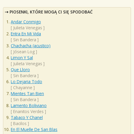
PIOSENKI, KTÓRE MOGĄ CI SIĘ SPODOBAĆ
Andar Conmigo
[
Julieta Venegas
]
Entra En Mi Vida
[
Sin Bandera
]
Chachacha (acustico)
[
Jósean Log
]
Limon Y Sal
[
Julieta Venegas
]
Que Lloro
[
Sin Bandera
]
Lo Dejaria Todo
[
Chayanne
]
Mientes Tan Bien
[
Sin Bandera
]
Lamento Boliviano
[
Enanitos Verdes
]
Tabaco Y Chanel
[
Bacilos
]
En El Muelle De San Blas