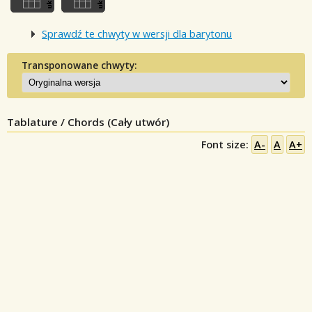
Sprawdź te chwyty w wersji dla barytonu
Transponowane chwyty:
Tablature / Chords (Cały utwór)
Font size:
A-
A
A+