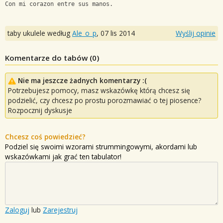
Con mi corazon entre sus manos.
taby ukulele według
Ale_o_p
,
07 lis 2014
Wyślij opinie
Komentarze do tabów (
0
)
Nie ma jeszcze żadnych komentarzy :(
Potrzebujesz pomocy, masz wskazówkę którą chcesz się
podzielić, czy chcesz po prostu porozmawiać o tej piosence?
Rozpocznij dyskusje
Chcesz coś powiedzieć?
Podziel się swoimi wzorami strummingowymi, akordami lub
wskazówkami jak grać ten tabulator!
Zaloguj
lub
Zarejestruj