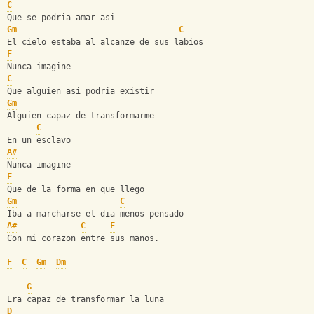
C
Que se podria amar asi
Gm
C
El cielo estaba al alcanze de sus labios
F
Nunca imagine
C
Que alguien asi podria existir
Gm
Alguien capaz de transformarme 
C
En un esclavo
A#
Nunca imagine
F
Que de la forma en que llego 
Gm
C
Iba a marcharse el dia menos pensado 
A#
C
F
Con mi corazon entre sus manos.
F
C
Gm
Dm
G
Era capaz de transformar la luna 
D