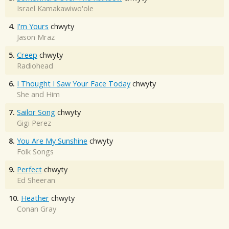
Israel Kamakawiwo'ole
4.
I'm Yours
chwyty
Jason Mraz
5.
Creep
chwyty
Radiohead
6.
I Thought I Saw Your Face Today
chwyty
She and Him
7.
Sailor Song
chwyty
Gigi Perez
8.
You Are My Sunshine
chwyty
Folk Songs
9.
Perfect
chwyty
Ed Sheeran
10.
Heather
chwyty
Conan Gray