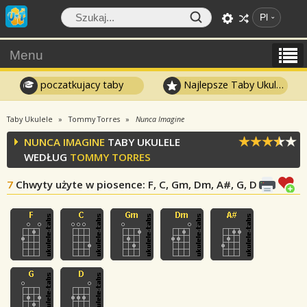
Pl
Menu
poczatkujacy taby
Najlepsze Taby Ukulele
Taby Ukulele
Tommy Torres
Nunca Imagine
NUNCA IMAGINE
TABY UKULELE
WEDŁUG
TOMMY TORRES
7
Chwyty użyte w piosence
: F, C, Gm, Dm, A#, G, D