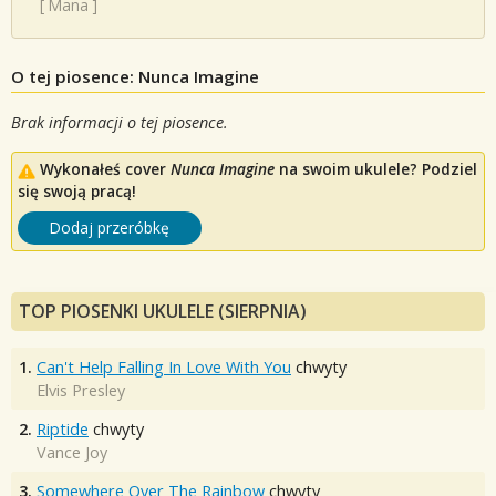
[
Mana
]
O tej piosence: Nunca Imagine
Brak informacji o tej piosence.
Wykonałeś cover
Nunca Imagine
na swoim ukulele? Podziel
się swoją pracą!
Dodaj przeróbkę
TOP PIOSENKI UKULELE (SIERPNIA)
1.
Can't Help Falling In Love With You
chwyty
Elvis Presley
2.
Riptide
chwyty
Vance Joy
3.
Somewhere Over The Rainbow
chwyty