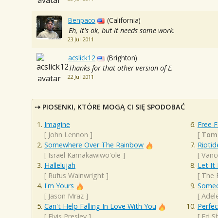
Benpaco
(California)
Eh, it's ok, but it needs some work.
23 Jul 2011
acslick12
(Brighton)
Thanks for that other version of E.
22 Jul 2011
PIOSENKI, KTÓRE MOGĄ CI SIĘ SPODOBAĆ
Imagine
Free F
[
John Lennon
]
[
Tom 
Somewhere Over The Rainbow
Riptid
[
Israel Kamakawiwo'ole
]
[
Vanc
Hallelujah
Let It
[
Rufus Wainwright
]
[
The 
I'm Yours
Someo
[
Jason Mraz
]
[
Adel
Can't Help Falling In Love With You
Perfec
[
Elvis Presley
]
[
Ed S