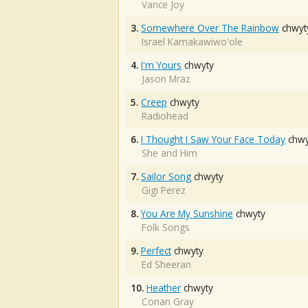
Vance Joy
3.
Somewhere Over The Rainbow
chwyt
Israel Kamakawiwo'ole
4.
I'm Yours
chwyty
Jason Mraz
5.
Creep
chwyty
Radiohead
6.
I Thought I Saw Your Face Today
chwy
She and Him
7.
Sailor Song
chwyty
Gigi Perez
8.
You Are My Sunshine
chwyty
Folk Songs
9.
Perfect
chwyty
Ed Sheeran
10.
Heather
chwyty
Conan Gray