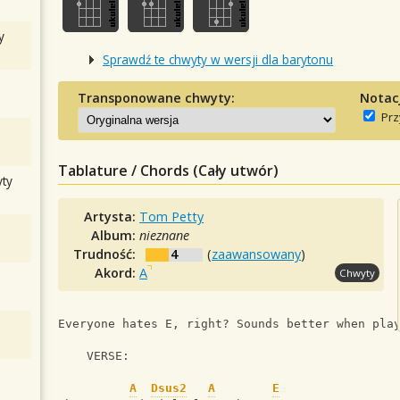
y
Sprawdź te chwyty w wersji dla barytonu
Transponowane chwyty:
Notac
Prz
Tablature / Chords (Cały utwór)
ty
Artysta:
Tom Petty
Album:
nieznane
Trudność:
4
(
zaawansowany
)
Akord:
A
Chwyty
Everyone hates E, right? Sounds better when pla
    VERSE:
A
Dsus2
A
E