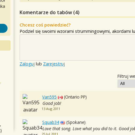
iół
ika
Komentarze do tabów (
4
)
Chcesz coś powiedzieć?
Podziel się swoimi wzorami strummingowymi, akordami lu
Zaloguj
lub
Zarejestruj
Filtruj w
Van595
(Ontario PP)
Good job!
13 Aug 2011
Squab34
(Spokane)
,
Love that song. Love what you did to it. Good jo
)
25 Jul 2011