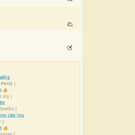
alling
Petty
]
e
e Joy
]
 Be
Beatles
]
ne Like You
e
]
t
heeran
]