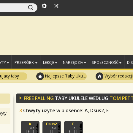
TY +
PRZERÓBKI +
LEKCJE +
NARZĘDZIA +
SPOŁECZNOŚĆ +
DI
ujacy taby
Najlepsze Taby Ukulele
Wybór redakcji
FREE FALLING
TABY UKULELE WEDŁUG
TOM PET
3
Chwyty użyte w piosence
: A, Dsus2, E
yty