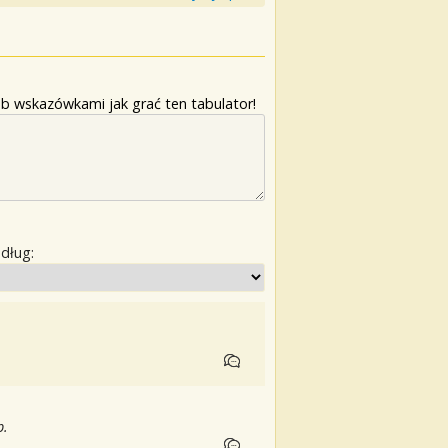
b wskazówkami jak grać ten tabulator!
edług:
b.