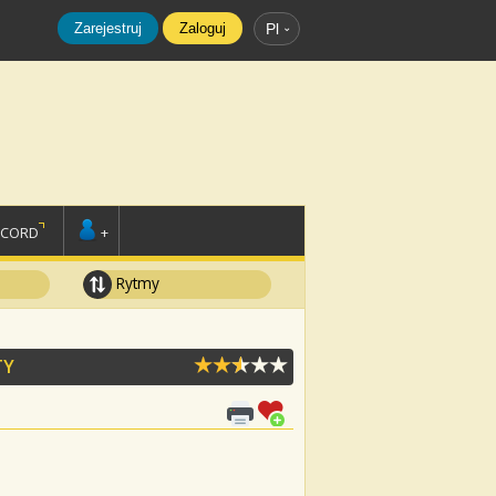
Zarejestruj
Zaloguj
Pl
SCORD
+
Rytmy
TY