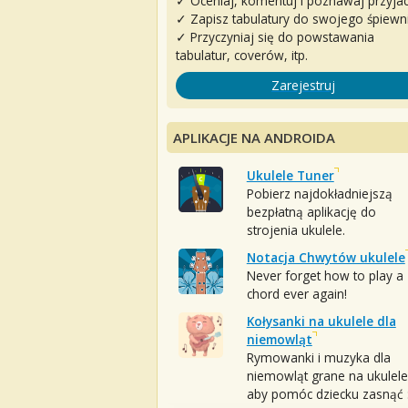
✓ Oceniaj, komentuj i poznawaj przyjac
✓ Zapisz tabulatury do swojego śpiewn
✓ Przyczyniaj się do powstawania
tabulatur, coverów, itp.
Zarejestruj
APLIKACJE NA ANDROIDA
Ukulele Tuner
Pobierz najdokładniejszą
bezpłatną aplikację do
strojenia ukulele.
Notacja Chwytów ukulele
Never forget how to play a
chord ever again!
Kołysanki na ukulele dla
niemowląt
Rymowanki i muzyka dla
niemowląt grane na ukulele
aby pomóc dziecku zasnąć :