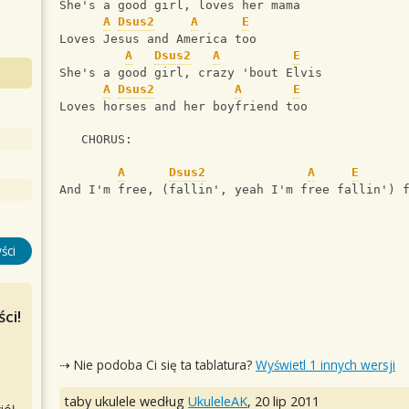
She's a good girl, loves her mama
A
Dsus2
A
E
Loves Jesus and America too
A
Dsus2
A
E
She's a good girl, crazy 'bout Elvis
A
Dsus2
A
E
Loves horses and her boyfriend too
   CHORUS:
A
Dsus2
A
E
And I'm free, (fallin', yeah I'm free fallin') 
ści
ci!
⇢ Nie podoba Ci się ta tablatura?
Wyświetl 1 innych wersji
taby ukulele według
UkuleleAK
,
20 lip 2011