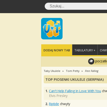
DODAJ NOWY TAB
TABULATURY +
CHWY
poczatk
Taby Ukulele
Tom Petty
Free Falling
TOP PIOSENKI UKULELE (SIERPNIA)
1.
Can't Help Falling In Love With You
chw
Elvis Presley
2.
Riptide
chwyty