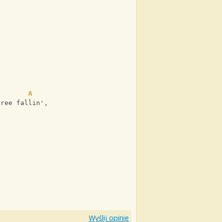
A
Dsus2
A
E
free fallin', fallin'
Wyślij opinie