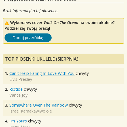
Brak informacji o tej piosence.
Wykonałeś cover
Walk On The Ocean
na swoim ukulele?
Podziel się swoją pracą!
Dodaj przeróbkę
TOP PIOSENKI UKULELE (SIERPNIA)
1.
Can't Help Falling In Love With You
chwyty
Elvis Presley
2.
Riptide
chwyty
Vance Joy
3.
Somewhere Over The Rainbow
chwyty
Israel Kamakawiwo'ole
4.
I'm Yours
chwyty
Jason Mraz