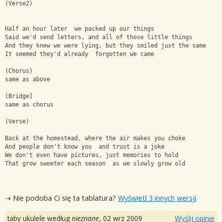
(Verse2)
Half an hour later  we packed up our things
Said we'd send letters, and all of those little things
And they knew we were lying, but they smiled just the same
It seemed they'd already  forgotten we came
(Chorus)
same as above
(Bridge]
same as chorus
(Verse)
Back at the homestead, where the air makes you choke
And people don't know you  and trust is a joke
We don't even have pictures, just memories to hold
That grow sweeter each season  as we slowly grow old
⇢ Nie podoba Ci się ta tablatura?
Wyświetl 3 innych wersji
taby ukulele według
nieznane
,
02 wrz 2009
Wyślij opinie