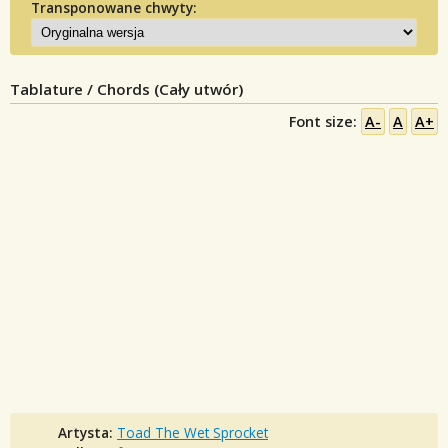
Transponowane chwyty:
Tablature / Chords (Cały utwór)
Font size:
A-
A
A+
Artysta:
Toad The Wet Sprocket