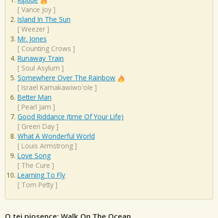
[
Vance Joy
]
Island In The Sun
[
Weezer
]
Mr. Jones
[
Counting Crows
]
Runaway Train
[
Soul Asylum
]
Somewhere Over The Rainbow
[
Israel Kamakawiwo'ole
]
Better Man
[
Pearl Jam
]
Good Riddance (time Of Your Life)
[
Green Day
]
What A Wonderful World
[
Louis Armstrong
]
Love Song
[
The Cure
]
Learning To Fly
[
Tom Petty
]
O tej piosence: Walk On The Ocean