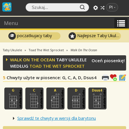
Pl
Menu
poczatkujacy taby
Najlepsze Taby Ukulele
Taby Ukulele
Toad The Wet Sprocket
Walk On The Ocean
WALK ON THE OCEAN
TABY UKULELE
Oceń piosenkę!
WEDŁUG
TOAD THE WET SPROCKET
5
Chwyty użyte w piosence
: G, C, A, D, Dsus4
Sprawdź te chwyty w wersji dla barytonu