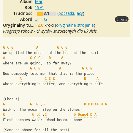
Album:
fear
Rok:
1991
Trudność:
3.1
(
poczatkujacy
)
Akord:
D
,
G
Chwyty
Oryginalny tuning:
+2.0
kroki (
oryginalne strojenie
)
Progresja tabów / chwytów stworzonych dla ukulele.
G
C
G
A
G
C
G
We spotted the ocean  at the head of the trail
A
G
C
G
D
A
where are we going,  so far away?
G
C
G
A
G
C
G
Now somebody told me  that this is the place
A
G
C
G
D
A
Where everything's better, and everything's safe
(Chorus)
G
G
 ,
G
 ,
G
D
Dsus4
D
A
Walk on the ocean  Step on the stones
G
G
 ,
G
 ,
G
D
Dsus4
D
A
Flesh becomes water  Wood becomes bone
(Same as above for all the rest)