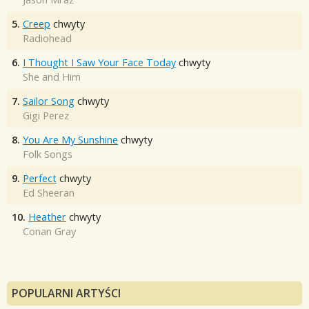
5.
Creep
chwyty
Radiohead
6.
I Thought I Saw Your Face Today
chwyty
She and Him
7.
Sailor Song
chwyty
Gigi Perez
8.
You Are My Sunshine
chwyty
Folk Songs
9.
Perfect
chwyty
Ed Sheeran
10.
Heather
chwyty
Conan Gray
POPULARNI ARTYŚCI