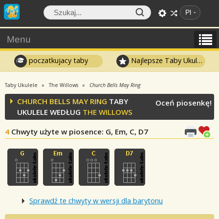
Pl
Menu
poczatkujacy taby
Najlepsze Taby Ukulele
Taby Ukulele
The Willows
Church Bells May Ring
CHURCH BELLS MAY RING
TABY
Oceń piosenkę!
UKULELE WEDŁUG
THE WILLOWS
4
Chwyty użyte w piosence
: G, Em, C, D7
Sprawdź te chwyty w wersji dla barytonu