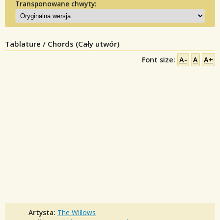
Transponowane chwyty:
Tablature / Chords (Cały utwór)
Font size:
A-
A
A+
Artysta:
The Willows