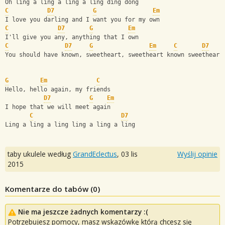
Oh ling a ling a ling a ling ding dong
C
D7
G
Em
I love you darling and I want you for my own
C
D7
G
Em
I'll give you any, anything that I own
C
D7
G
Em
C
D7
You should have known, sweetheart, sweetheart known sweetheart
G
Em
C
Hello, hello again, my friends
D7
G
Em
I hope that we will meet again
C
D7
Ling a ling a ling ling a ling a ling
taby ukulele według
GrandEclectus
,
03 lis
Wyślij opinie
2015
Komentarze do tabów (
0
)
Nie ma jeszcze żadnych komentarzy :(
Potrzebujesz pomocy, masz wskazówkę którą chcesz się