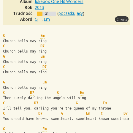
Album:
Jukebox One Hit Wonders
Rok:
2013
Trudność:
3
(
poczatkujacy
)
Akord:
G
,
Em
Chwyty
G
Em
Church bells may ring
C
D7
Church bells may ring
G
Em
Church bells may ring
C
D7
Church bells may ring
G
Em
Church bells may ring
C
D7
G
Em
Then surely darling the angels will sing
C
D7
G
Em
I'll tell you, darling you're the queen of my throne
C
D7
G
Em
C
D7
You should have known, sweetheart, sweetheart known sweetheart
G
Em