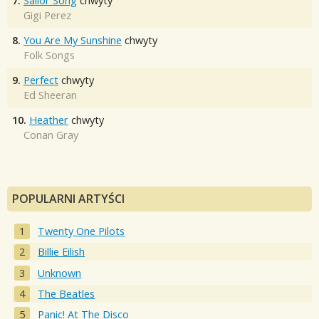
7.
Sailor Song
chwyty
Gigi Perez
8.
You Are My Sunshine
chwyty
Folk Songs
9.
Perfect
chwyty
Ed Sheeran
10.
Heather
chwyty
Conan Gray
POPULARNI ARTYŚCI
Twenty One Pilots
Billie Eilish
Unknown
The Beatles
Panic! At The Disco