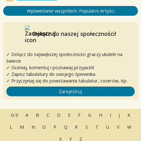
Wyświetlanie wszystkich: Popularni Artyści
Dołącz do naszej społeczności!
✓ Dołącz do największej społeczności graczy ukulele na
świecie
✓ Oceniaj, komentuj i poznawaj przyjaciół
✓ Zapisz tabulatury do swojego śpiewnika
✓ Przyczyniaj się do powstawania tabulatur, coverów, itp.
Zarejestruj
0-9
A
B
C
D
E
F
G
H
I
J
K
L
M
N
O
P
Q
R
S
T
U
V
W
X
Y
Z