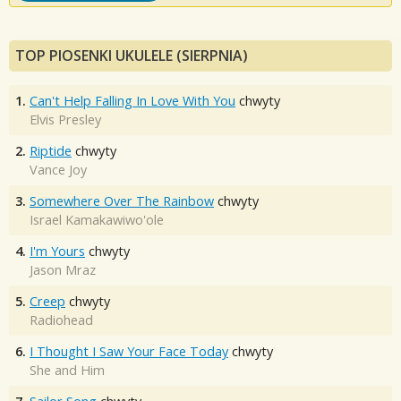
TOP PIOSENKI UKULELE (SIERPNIA)
1.
Can't Help Falling In Love With You
chwyty
Elvis Presley
2.
Riptide
chwyty
Vance Joy
3.
Somewhere Over The Rainbow
chwyty
Israel Kamakawiwo'ole
4.
I'm Yours
chwyty
Jason Mraz
5.
Creep
chwyty
Radiohead
6.
I Thought I Saw Your Face Today
chwyty
She and Him