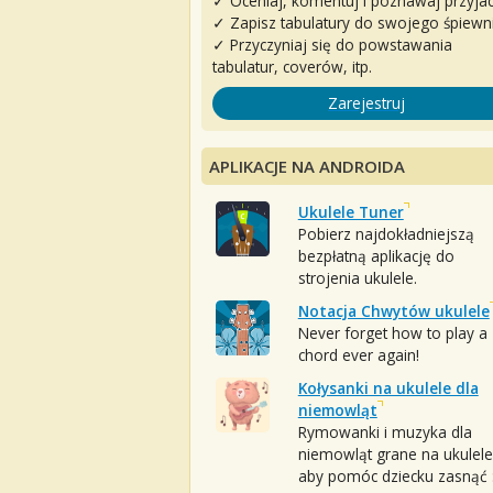
✓ Oceniaj, komentuj i poznawaj przyjac
✓ Zapisz tabulatury do swojego śpiewn
✓ Przyczyniaj się do powstawania
tabulatur, coverów, itp.
Zarejestruj
APLIKACJE NA ANDROIDA
Ukulele Tuner
Pobierz najdokładniejszą
bezpłatną aplikację do
strojenia ukulele.
Notacja Chwytów ukulele
Never forget how to play a
chord ever again!
Kołysanki na ukulele dla
niemowląt
Rymowanki i muzyka dla
niemowląt grane na ukulele
aby pomóc dziecku zasnąć :