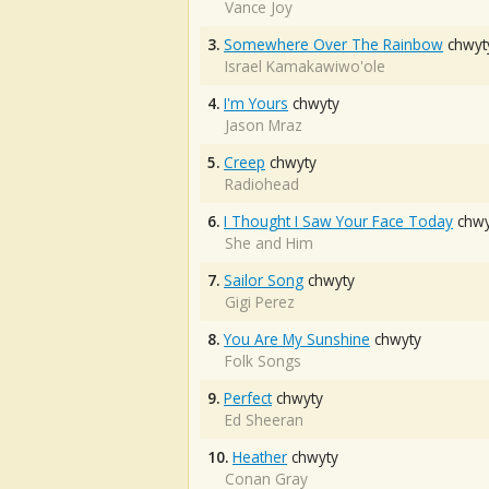
Vance Joy
3.
Somewhere Over The Rainbow
chwyt
Israel Kamakawiwo'ole
4.
I'm Yours
chwyty
Jason Mraz
5.
Creep
chwyty
Radiohead
6.
I Thought I Saw Your Face Today
chwy
She and Him
7.
Sailor Song
chwyty
Gigi Perez
8.
You Are My Sunshine
chwyty
Folk Songs
9.
Perfect
chwyty
Ed Sheeran
10.
Heather
chwyty
Conan Gray