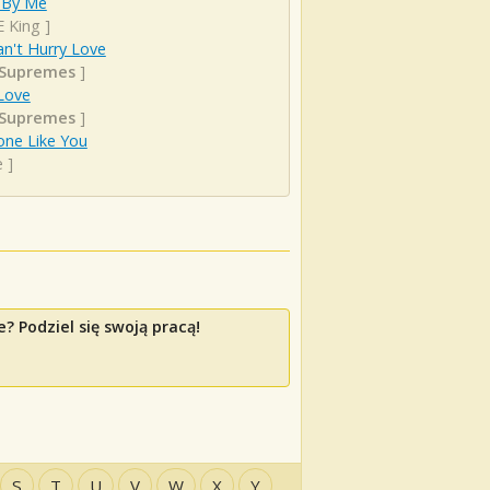
 By Me
E King
]
n't Hurry Love
 Supremes
]
Love
 Supremes
]
ne Like You
e
]
? Podziel się swoją pracą!
S
T
U
V
W
X
Y