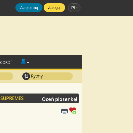
Zarejestruj
Zaloguj
Pl
SCORD
+
Rytmy
 SUPREMES
Oceń piosenkę!