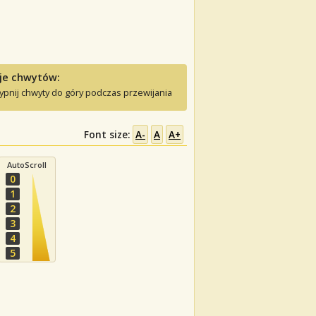
je chwytów:
ypnij chwyty do góry podczas przewijania
Font size:
A-
A
A+
AutoScroll
0
1
2
3
4
5