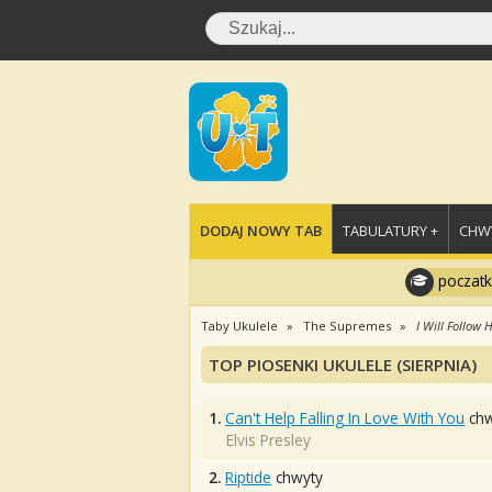
DODAJ NOWY TAB
TABULATURY +
CHWY
poczatk
Taby Ukulele
The Supremes
I Will Follow 
TOP PIOSENKI UKULELE (SIERPNIA)
1.
Can't Help Falling In Love With You
chw
Elvis Presley
2.
Riptide
chwyty