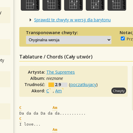
y
Sprawdź te chwyty w wersji dla barytonu
Transponowane chwyty:
Notac
Prz
Tablature / Chords (Cały utwór)
ty
Artysta:
The Supremes
Album:
nieznane
Trudność:
2.9
(
poczatkujacy
)
Akord:
C
,
Am
Chwyty
C
Am
Da da da Da da da...........
C
I love...
Am