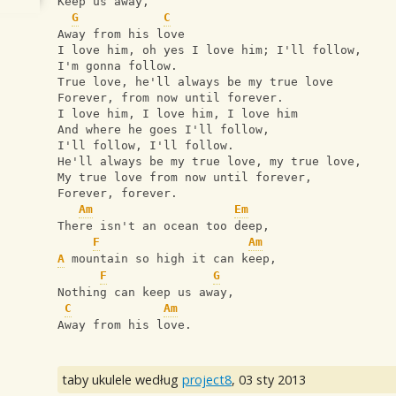
Keep us away,
G
C
Away from his love 
I love him, oh yes I love him; I'll follow,
I'm gonna follow.
True love, he'll always be my true love
Forever, from now until forever.
I love him, I love him, I love him
And where he goes I'll follow,
I'll follow, I'll follow.
He'll always be my true love, my true love,
My true love from now until forever,
Forever, forever.
Am
Em
There isn't an ocean too deep,
F
Am
A
 mountain so high it can keep,
F
G
Nothing can keep us away,
C
Am
Away from his love.
taby ukulele według
project8
,
03 sty 2013