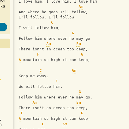
iół
I love him, I love him, I love him
ika
Am
And where he goes I'll follow,
I'll follow, I'll follow
C
I will follow him,
G
Follow him where ever he may go
Am
Em
There isn't an ocean too deep,
F
G
A
 mountain so high it can keep,
C
Am
Keep me away. 
C
We will follow him,
G
Follow him where ever he may go.
Am
Em
There isn't an ocean too deep,
F
G
,
A
 mountain so high it can keep,
)
C
Am