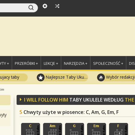
TY +
PRZERÓBKI +
LEKCJE +
NARZĘDZIA +
SPOŁECZNOŚĆ +
DI
ujacy taby
Najlepsze Taby Ukulele
Wybór redakcji
Him
I WILL FOLLOW HIM
TABY UKULELE WEDŁUG
THE
5
Chwyty użyte w piosence
: C, Am, G, Em, F
yty