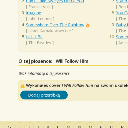
Can't Take My Eyes Off Of You
Stand
[
Frankie Valli
]
[
Ben 
Imagine
You Ca
[
John Lennon
]
[
The
Somewhere Over The Rainbow
Baby 
[
Israel Kamakawiwo'ole
]
[
The
Let It Be
Someo
[
The Beatles
]
[
Adel
O tej piosence: I Will Follow Him
Brak informacji o tej piosence.
Wykonałeś cover
I Will Follow Him
na swoim ukulele
Dodaj przeróbkę
F
G
H
I
J
K
L
M
N
O
P
Q
R