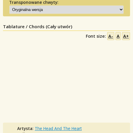
Transponowane chwyty:
Tablature / Chords (Cały utwór)
Font size:
A-
A
A+
Artysta:
The Head And The Heart