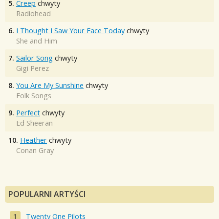
5.
Creep
chwyty
Radiohead
6.
I Thought I Saw Your Face Today
chwyty
She and Him
7.
Sailor Song
chwyty
Gigi Perez
8.
You Are My Sunshine
chwyty
Folk Songs
9.
Perfect
chwyty
Ed Sheeran
10.
Heather
chwyty
Conan Gray
POPULARNI ARTYŚCI
Twenty One Pilots