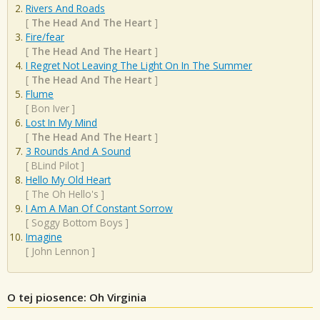
Rivers And Roads
[
The Head And The Heart
]
Fire/fear
[
The Head And The Heart
]
I Regret Not Leaving The Light On In The Summer
[
The Head And The Heart
]
Flume
[
Bon Iver
]
Lost In My Mind
[
The Head And The Heart
]
3 Rounds And A Sound
[
BLind Pilot
]
Hello My Old Heart
[
The Oh Hello's
]
I Am A Man Of Constant Sorrow
[
Soggy Bottom Boys
]
Imagine
[
John Lennon
]
O tej piosence: Oh Virginia