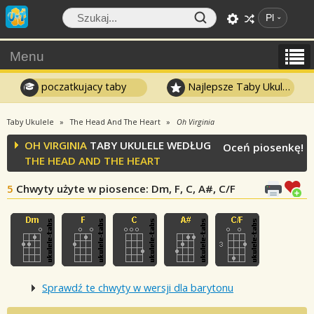
Pl
Menu
poczatkujacy taby
Najlepsze Taby Ukulele
Taby Ukulele
The Head And The Heart
Oh Virginia
OH VIRGINIA
TABY UKULELE WEDŁUG
Oceń piosenkę!
THE HEAD AND THE HEART
5
Chwyty użyte w piosence
: Dm, F, C, A#, C/F
Sprawdź te chwyty w wersji dla barytonu