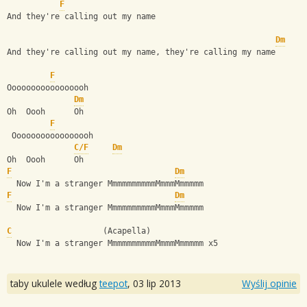
F
And they're calling out my name
Dm
And they're calling out my name, they're calling my name
F
Ooooooooooooooooh
Dm
Oh  Oooh      Oh
F
 Ooooooooooooooooh
C/F
Dm
Oh  Oooh      Oh
F
Dm
  Now I'm a stranger MmmmmmmmmmMmmmMmmmmm
F
Dm
  Now I'm a stranger MmmmmmmmmmMmmmMmmmmm
C
                   (Acapella)
  Now I'm a stranger MmmmmmmmmmMmmmMmmmmm x5
taby ukulele według
teepot
,
03 lip 2013
Wyślij opinie