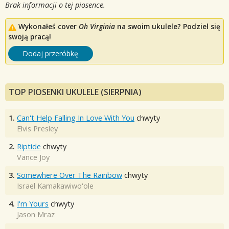
Brak informacji o tej piosence.
Wykonałeś cover
Oh Virginia
na swoim ukulele? Podziel się
swoją pracą!
Dodaj przeróbkę
TOP PIOSENKI UKULELE (SIERPNIA)
1.
Can't Help Falling In Love With You
chwyty
Elvis Presley
2.
Riptide
chwyty
Vance Joy
3.
Somewhere Over The Rainbow
chwyty
Israel Kamakawiwo'ole
4.
I'm Yours
chwyty
Jason Mraz