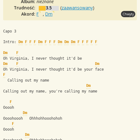
Album:
nieznane
Trudność:
3.5
(
zaawansowany
)
Akord:
F
,
Dm
Chwyty
Capo 3
Intro: 
Dm
F
F
F
Dm
F
F
F
Dm
Dm
Dm
F
F
F
F
F
Dm
F
Oh Virginia, I never thought it'd be
Dm
F
Dm
Oh Virginia, I never thought it'd be your face
F
  Calling out my name
Dm
Calling out my name, you're calling my name
F
Ooooh
Dm
Oooohoooh   Ohhhohhooohohoh
F
Ooooh
Dm