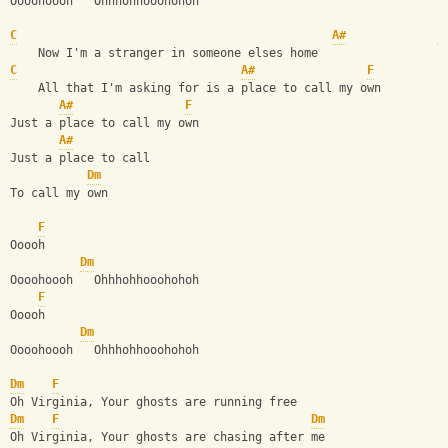
Oooohoooh   Ohhhohhooohohoh
C
A#
F
    Now I'm a stranger in someone elses home
C
A#
F
    All that I'm asking for is a place to call my own
A#
F
Just a place to call my own
A#
Just a place to call
Dm
To call my own
F
Ooooh
Dm
Oooohoooh   Ohhhohhooohohoh
F
Ooooh
Dm
Oooohoooh   Ohhhohhooohohoh
Dm
F
Oh Virginia, Your ghosts are running free
Dm
F
Dm
Oh Virginia, Your ghosts are chasing after me