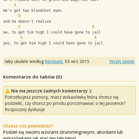
A
He's got two bloodshot eyes
D
and he doesn't realise
E
A
aw, to get him high I could have gone to jail
E
A
yes, to get him high I could have gone to jail
taby ukulele według
RevGiark
,
03 wrz 2015
Wyślij opinie
Komentarze do tabów (
0
)
Nie ma jeszcze żadnych komentarzy :(
Potrzebujesz pomocy, masz wskazówkę którą chcesz się
podzielić, czy chcesz po prostu porozmawiać o tej piosence?
Rozpocznij dyskusje
Chcesz coś powiedzieć?
Podziel się swoimi wzorami strummingowymi, akordami lub
wskazówkami jak grać ten tabulator!