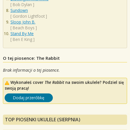
[
Bob Dylan
]
Sundown
[
Gordon Lightfoot
]
Sloop John B.
[
Beach Boys
]
Stand By Me
[
Ben E King
]
O tej piosence: The Rabbit
Brak informacji o tej piosence.
Wykonałeś cover
The Rabbit
na swoim ukulele? Podziel się
swoją pracą!
Dodaj przeróbkę
TOP PIOSENKI UKULELE (SIERPNIA)