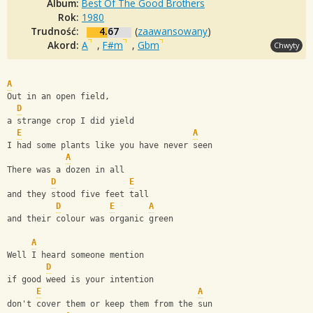
Album:
Best Of The Good Brothers
Rok:
1980
Trudność:
4.67
(
zaawansowany
)
Akord:
A
,
F#m
,
Gbm
Chwyty
A
Out in an open field,
D
a strange crop I did yield
E
A
I had some plants like you have never seen
A
There was a dozen in all
D
E
and they stood five feet tall
D
E
A
and their colour was organic green
A
Well I heard someone mention
D
if good weed is your intention
E
A
don't cover them or keep them from the sun