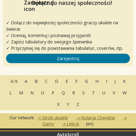
Dołącz do naszej społeczności!
✓ Dołącz do największej społeczności graczy ukulele na
świecie
✓ Oceniaj, komentuj i poznawaj przyjaciół
✓ Zapisz tabulatury do swojego śpiewnika
✓ Przyczyniaj się do powstawania tabulatur, coverów, itp.
Zarejestruj
0-9
A
B
C
D
E
F
G
H
I
J
K
L
M
N
O
P
Q
R
S
T
U
V
W
X
Y
Z
Our network:
Stroik ukulele
Notacja Chwytów
Gamy
Lekcje
(en)
AutoScroll
•
•
•
Często zadawane pytania
Kontakt
Warunki korzystania