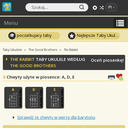
Pl
Menu
poczatkujacy taby
Najlepsze Taby Ukulele
Taby Ukulele
The Good Brothers
The Rabbit
THE RABBIT
TABY UKULELE WEDŁUG
Oceń piosenkę!
THE GOOD BROTHERS
3
Chwyty użyte w piosence
: A, D, E
Sprawdź te chwyty w wersji dla barytonu