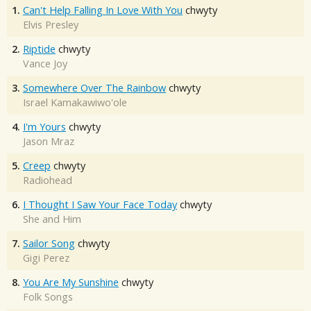
1.
Can't Help Falling In Love With You
chwyty
Elvis Presley
2.
Riptide
chwyty
Vance Joy
3.
Somewhere Over The Rainbow
chwyty
Israel Kamakawiwo'ole
4.
I'm Yours
chwyty
Jason Mraz
5.
Creep
chwyty
Radiohead
6.
I Thought I Saw Your Face Today
chwyty
She and Him
7.
Sailor Song
chwyty
Gigi Perez
8.
You Are My Sunshine
chwyty
Folk Songs