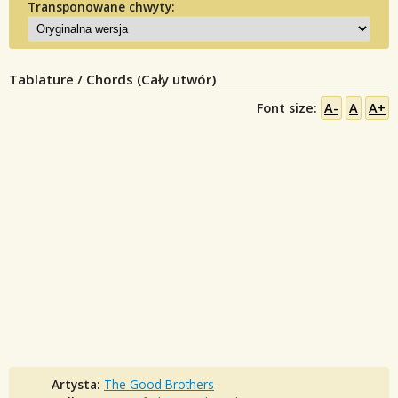
Transponowane chwyty:
Tablature / Chords (Cały utwór)
Font size:
A-
A
A+
Artysta:
The Good Brothers