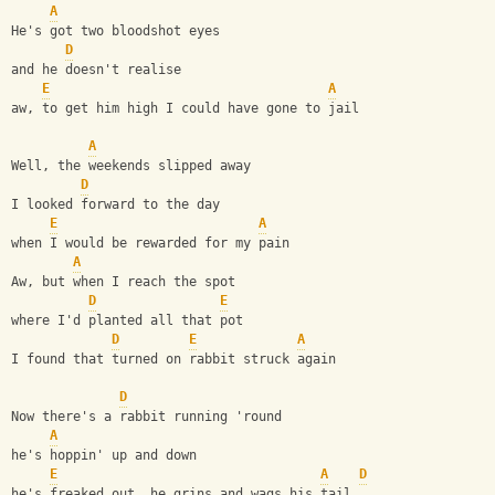
A
He's got two bloodshot eyes
D
and he doesn't realise
E
A
aw, to get him high I could have gone to jail
A
Well, the weekends slipped away
D
I looked forward to the day
E
A
when I would be rewarded for my pain
A
Aw, but when I reach the spot
D
E
where I'd planted all that pot
D
E
A
I found that turned on rabbit struck again
D
Now there's a rabbit running 'round
A
he's hoppin' up and down
E
A
D
he's freaked out, he grins and wags his tail