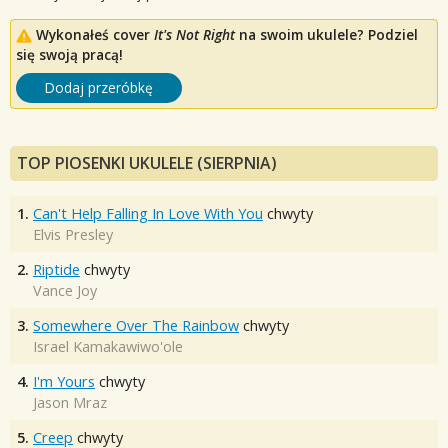
Wykonałeś cover
It's Not Right
na swoim ukulele? Podziel
się swoją pracą!
Dodaj przeróbkę
TOP PIOSENKI UKULELE (SIERPNIA)
1.
Can't Help Falling In Love With You
chwyty
Elvis Presley
2.
Riptide
chwyty
Vance Joy
3.
Somewhere Over The Rainbow
chwyty
Israel Kamakawiwo'ole
4.
I'm Yours
chwyty
Jason Mraz
5.
Creep
chwyty