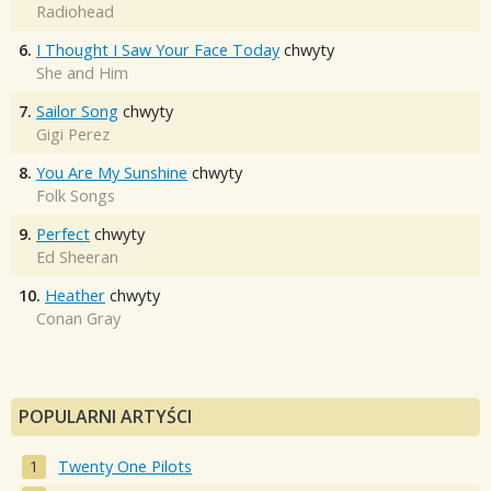
Radiohead
6.
I Thought I Saw Your Face Today
chwyty
She and Him
7.
Sailor Song
chwyty
Gigi Perez
8.
You Are My Sunshine
chwyty
Folk Songs
9.
Perfect
chwyty
Ed Sheeran
10.
Heather
chwyty
Conan Gray
POPULARNI ARTYŚCI
Twenty One Pilots