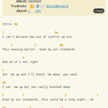
Album:
nieznane
Trudność:
2
(
poczatkujacy
)
Akord:
C
,
Am
Chwyty
Intro: 
Am
C
Am
I can't believe how out of control we are
F
C
Am
This evening darlin'. Even by our standards
G
And no it's not right
C
Set 'em up and I'll knock 'em down, you said
Am
I set 'em up but you really knocked dead
F
C
G
C
Even by our standards, this could be a long night...oh
Am
F
C