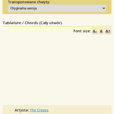
Transponowane chwyty:
Tablature / Chords (Cały utwór)
Font size:
A-
A
A+
Artysta:
The Creeps