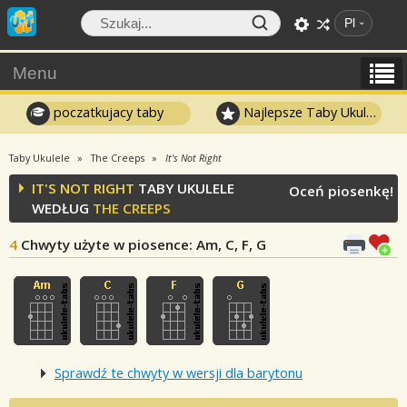
Pl
Menu
poczatkujacy taby
Najlepsze Taby Ukulele
Taby Ukulele
The Creeps
It's Not Right
IT'S NOT RIGHT
TABY UKULELE
Oceń piosenkę!
WEDŁUG
THE CREEPS
4
Chwyty użyte w piosence
: Am, C, F, G
Sprawdź te chwyty w wersji dla barytonu