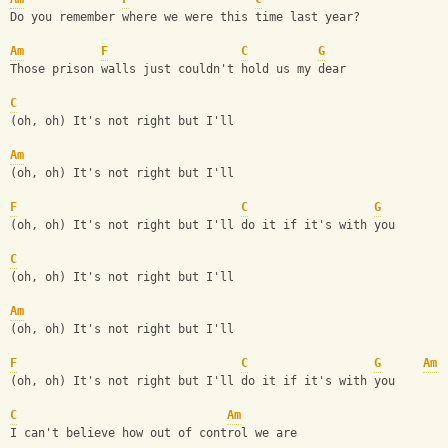
Do you remember where we were this time last year?
Am
F
C
G
Those prison walls just couldn't hold us my dear
C
(oh, oh) It's not right but I'll
Am
(oh, oh) It's not right but I'll
F
C
G
(oh, oh) It's not right but I'll do it if it's with you
C
(oh, oh) It's not right but I'll
Am
(oh, oh) It's not right but I'll
F
C
G
Am
(oh, oh) It's not right but I'll do it if it's with you
C
Am
I can't believe how out of control we are