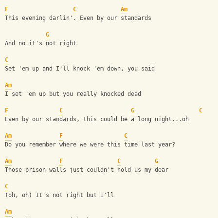
F
C
Am
This evening darlin'. Even by our standards
G
And no it's not right
C
Set 'em up and I'll knock 'em down, you said
Am
I set 'em up but you really knocked dead
F
C
G
C
Even by our standards, this could be a long night...oh
Am
F
C
Do you remember where we were this time last year?
Am
F
C
G
Those prison walls just couldn't hold us my dear
C
(oh, oh) It's not right but I'll
Am