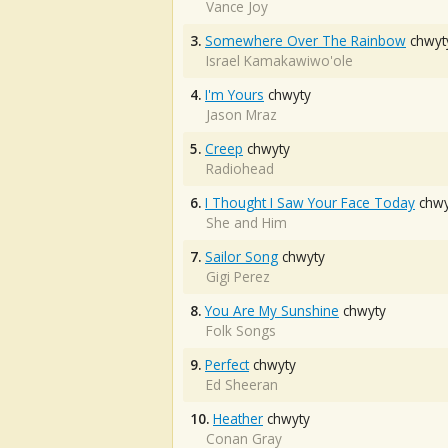
Vance Joy
3.
Somewhere Over The Rainbow
chwyt
Israel Kamakawiwo'ole
4.
I'm Yours
chwyty
Jason Mraz
5.
Creep
chwyty
Radiohead
6.
I Thought I Saw Your Face Today
chwy
She and Him
7.
Sailor Song
chwyty
Gigi Perez
8.
You Are My Sunshine
chwyty
Folk Songs
9.
Perfect
chwyty
Ed Sheeran
10.
Heather
chwyty
Conan Gray