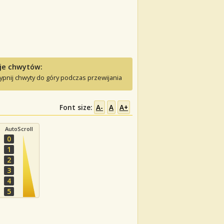
je chwytów:
ypnij chwyty do góry podczas przewijania
Font size:
A-
A
A+
AutoScroll
0
1
2
3
4
5