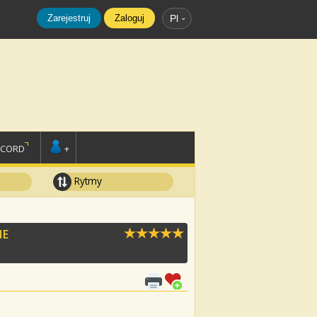
Zarejestruj
Zaloguj
Pl
SCORD
+
Rytmy
HE