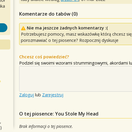
iół
ika
Komentarze do tabów (
0
)
Nie ma jeszcze żadnych komentarzy :(
Potrzebujesz pomocy, masz wskazówkę którą chcesz się p
porozmawiać o tej piosence? Rozpocznij dyskusje
Chcesz coś powiedzieć?
Podziel się swoimi wzorami strummingowymi, akordami lu
Zaloguj
lub
Zarejestruj
O tej piosence: You Stole My Head
,
Brak informacji o tej piosence.
)