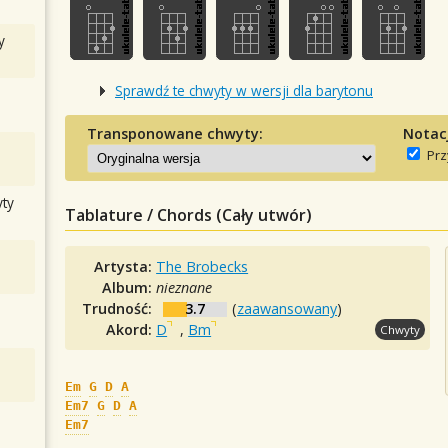
y
Sprawdź te chwyty w wersji dla barytonu
Transponowane chwyty:
Notac
Prz
ty
Tablature / Chords (Cały utwór)
Artysta:
The Brobecks
Album:
nieznane
Trudność:
3.7
(
zaawansowany
)
Akord:
D
,
Bm
Chwyty
Em
G
D
A
Em7
G
D
A
Em7