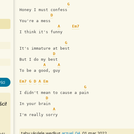
G
Honey I must confess
D
You're a mess
A
Em7
I think it's funny
G
It's immature at best
D
But I do my best
A
A
To be a good, guy
Em7
G
D
A
Em
ści
G
I didn't mean to cause a pain
D
ci!
In your brain
A
I'm really sorry
taby ukulele według
arzuel_04
,
01 mar 2022