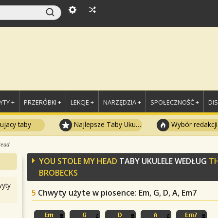
TY +
PRZERÓBKI +
LEKCJE +
NARZĘDZIA +
SPOŁECZNOŚĆ +
DI
ujacy taby
Najlepsze Taby Ukulele
Wybór redakcji
Head
YOU STOLE MY HEAD
TABY UKULELE WEDŁUG
T
BROBECKS
yty
5
Chwyty użyte w piosence
: Em, G, D, A, Em7