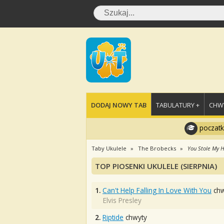
DODAJ NOWY TAB
TABULATURY +
CHWY
poczatk
Taby Ukulele
The Brobecks
You Stole My 
TOP PIOSENKI UKULELE (SIERPNIA)
1.
Can't Help Falling In Love With You
chw
Elvis Presley
2.
Riptide
chwyty