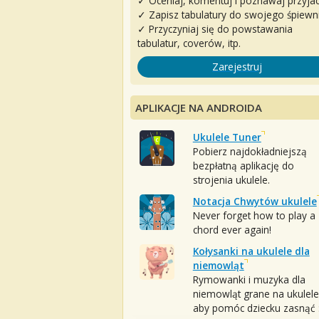
✓ Oceniaj, komentuj i poznawaj przyjac
✓ Zapisz tabulatury do swojego śpiewn
✓ Przyczyniaj się do powstawania
tabulatur, coverów, itp.
Zarejestruj
APLIKACJE NA ANDROIDA
Ukulele Tuner
Pobierz najdokładniejszą
bezpłatną aplikację do
strojenia ukulele.
Notacja Chwytów ukulele
Never forget how to play a
chord ever again!
Kołysanki na ukulele dla
niemowląt
Rymowanki i muzyka dla
niemowląt grane na ukulele
aby pomóc dziecku zasnąć :