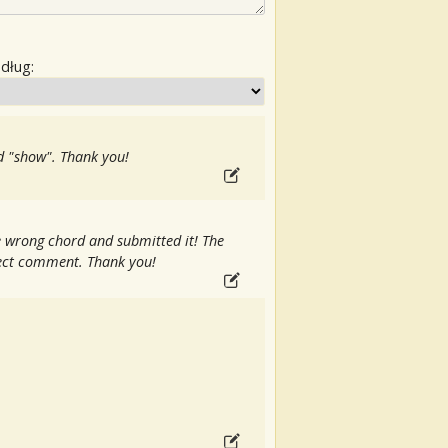
edług:
d "show". Thank you!
e wrong chord and submitted it! The
ect comment. Thank you!