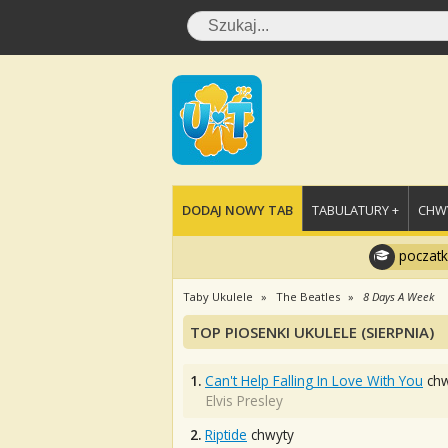
DODAJ NOWY TAB
TABULATURY +
CHWY
poczatk
Taby Ukulele
The Beatles
8 Days A Week
TOP PIOSENKI UKULELE (SIERPNIA)
1.
Can't Help Falling In Love With You
chw
Elvis Presley
2.
Riptide
chwyty