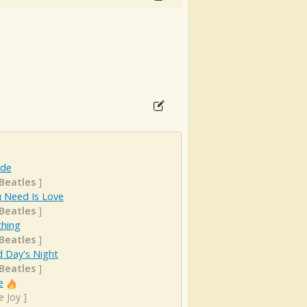
ude
Beatles
]
u Need Is Love
Beatles
]
hing
Beatles
]
d Day's Night
Beatles
]
e
e Joy
]