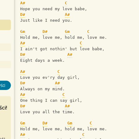
A#
C
Hope you need my love babe,
D#
A#
Just like I need you.
Gm
D#
Gm
C
Hold me, love me, hold me, love me.
A#
C
I ain't got nothin' but love babe,
D#
A#
Eight days a week.
A#
C
Love you ev'ry day girl,
D#
A#
ści
Always on my mind.
A#
C
One thing I can say girl,
D#
A#
ci!
Love you all the time.
Gm
D#
Gm
C
Hold me, love me, hold me, love me.
A#
C