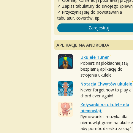
✓ Oceniaj, komentuj i poznawaj przyjac
✓ Zapisz tabulatury do swojego śpiewn
✓ Przyczyniaj się do powstawania
tabulatur, coverów, itp.
Zarejestruj
APLIKACJE NA ANDROIDA
Ukulele Tuner
Pobierz najdokładniejszą
bezpłatną aplikację do
strojenia ukulele.
Notacja Chwytów ukulele
Never forget how to play a
chord ever again!
Kołysanki na ukulele dla
niemowląt
Rymowanki i muzyka dla
niemowląt grane na ukulele
aby pomóc dziecku zasnąć :