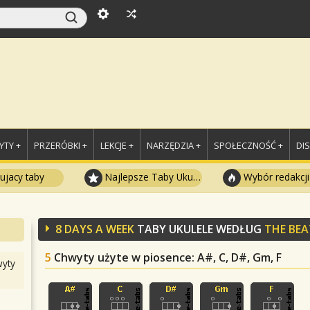
TY +
PRZERÓBKI +
LEKCJE +
NARZĘDZIA +
SPOŁECZNOŚĆ +
DI
ujacy taby
Najlepsze Taby Ukulele
Wybór redakcji
8 DAYS A WEEK
TABY UKULELE WEDŁUG
THE BEA
5
Chwyty użyte w piosence
: A#, C, D#, Gm, F
yty