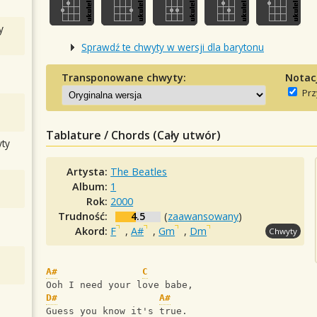
y
Sprawdź te chwyty w wersji dla barytonu
Transponowane chwyty:
Notac
Prz
Tablature / Chords (Cały utwór)
ty
Artysta:
The Beatles
Album:
1
Rok:
2000
Trudność:
4.5
(
zaawansowany
)
Akord:
F
,
A#
,
Gm
,
Dm
Chwyty
A#
C
Ooh I need your love babe,
D#
A#
Guess you know it's true.