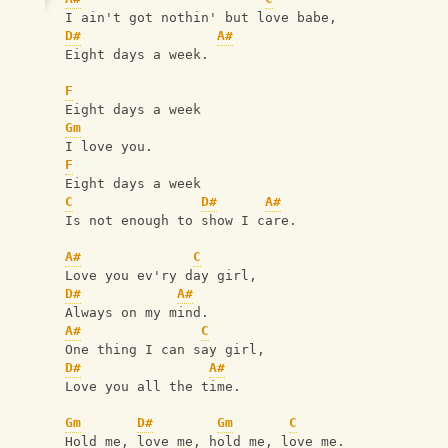
I ain't got nothin' but love babe,
D#
A#
Eight days a week.
F
Eight days a week
Gm
I love you.
F
Eight days a week
C
D#
A#
Is not enough to show I care.
A#
C
Love you ev'ry day girl,
D#
A#
Always on my mind.
A#
C
One thing I can say girl,
D#
A#
Love you all the time.
Gm
D#
Gm
C
Hold me, love me, hold me, love me.            