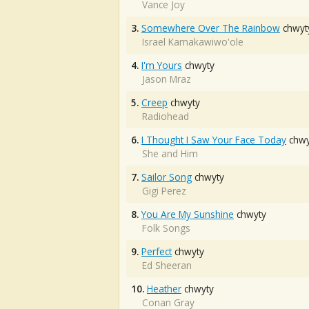
Vance Joy
3.
Somewhere Over The Rainbow
chwyt
Israel Kamakawiwo'ole
4.
I'm Yours
chwyty
Jason Mraz
5.
Creep
chwyty
Radiohead
6.
I Thought I Saw Your Face Today
chwy
She and Him
7.
Sailor Song
chwyty
Gigi Perez
8.
You Are My Sunshine
chwyty
Folk Songs
9.
Perfect
chwyty
Ed Sheeran
10.
Heather
chwyty
Conan Gray