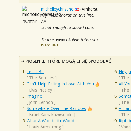
michelleychristine
(Amherst)
Try these chords on this line:
A#
Is not enough to show I care.
Source: www.ukulele-tabs.com
19 Apr 2021
PIOSENKI, KTÓRE MOGĄ CI SIĘ SPODOBAĆ
Let It Be
Hey J
[
The Beatles
]
[
The 
Can't Help Falling In Love With You
All Yo
[
Elvis Presley
]
[
The 
Imagine
Somet
[
John Lennon
]
[
The 
Somewhere Over The Rainbow
A Har
[
Israel Kamakawiwo'ole
]
[
The 
What A Wonderful World
Riptid
[
Louis Armstrong
]
[
Vanc