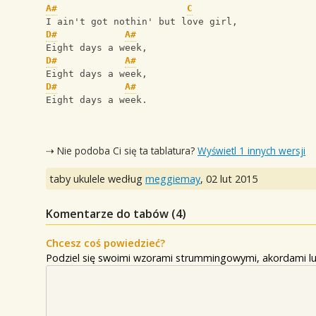
A#
C
I ain't got nothin' but love girl,
D#
A#
Eight days a week,
D#
A#
Eight days a week,
D#
A#
Eight days a week.
⇢ Nie podoba Ci się ta tablatura?
Wyświetl 1 innych wersji
taby ukulele według
meggiemay
,
02 lut 2015
Komentarze do tabów (
4
)
Chcesz coś powiedzieć?
Podziel się swoimi wzorami strummingowymi, akordami lu