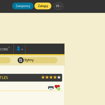
Zarejestruj
Zaloguj
Pl
SCORD
+
Rytmy
TLES