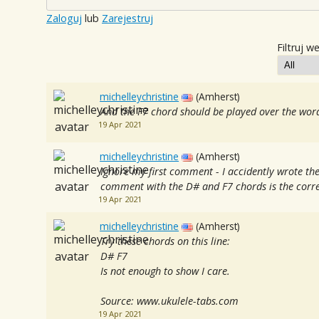
Zaloguj
lub
Zarejestruj
Filtruj w
michelleychristine
(Amherst)
And the F7 chord should be played over the wor
19 Apr 2021
michelleychristine
(Amherst)
Ignore my first comment - I accidently wrote th
comment with the D# and F7 chords is the corr
19 Apr 2021
michelleychristine
(Amherst)
Try these chords on this line:
D# F7
Is not enough to show I care.
Source: www.ukulele-tabs.com
19 Apr 2021