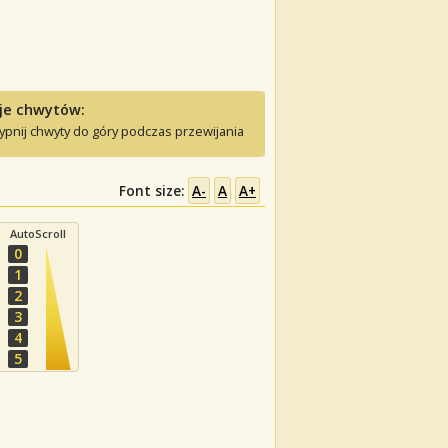
je chwytów:
ypnij chwyty do góry podczas przewijania
Font size:
A-
A
A+
AutoScroll
0
1
2
3
4
5