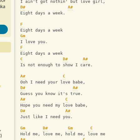
iół
I ain't got nothin' but love girl,
ika
D#
A#
Eight days a week.
F
Eight days a week
Gm
I love you.
F
Eight days a week
C
D#
A#
Is not enough to show I care.
A#
C
Ooh I need your love babe,
D#
A#
Guess you know it's true.
A#
C
Hope you need my love babe,
D#
A#
Just like I need you.
Gm
D#
Gm
C
,
Hold me, love me, hold me, love me             
)
A#
C