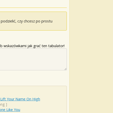
odzielić, czy chcesz po prostu
b wskazówkami jak grać ten tabulator!
 Lift Your Name On High
ong
]
ne Like You