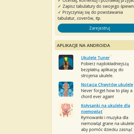
✓ Oceniaj, komentuj i poznawaj przyjac
✓ Zapisz tabulatury do swojego śpiewn
✓ Przyczyniaj się do powstawania
tabulatur, coverów, itp.
Zarejestruj
APLIKACJE NA ANDROIDA
Ukulele Tuner
Pobierz najdokładniejszą
bezpłatną aplikację do
strojenia ukulele.
Notacja Chwytów ukulele
Never forget how to play a
chord ever again!
Kołysanki na ukulele dla
niemowląt
Rymowanki i muzyka dla
niemowląt grane na ukulele
aby pomóc dziecku zasnąć :