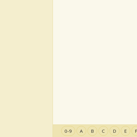
0-9
A
B
C
D
E