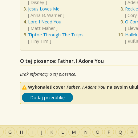
[
Disney
]
[
Adel
Jesus Loves Me
Reckl
[
Anna B. Warner
]
[
Cory
Lord I Need You
O Com
[
Matt Maher
]
[
Elev
Tiptoe Through The Tulips
Hallel
[
Tiny Tim
]
[
Rufu
O tej piosence: Father, I Adore You
Brak informacji o tej piosence.
Wykonałeś cover
Father, I Adore You
na swoim ukule
Dodaj przeróbkę
F
G
H
I
J
K
L
M
N
O
P
Q
R