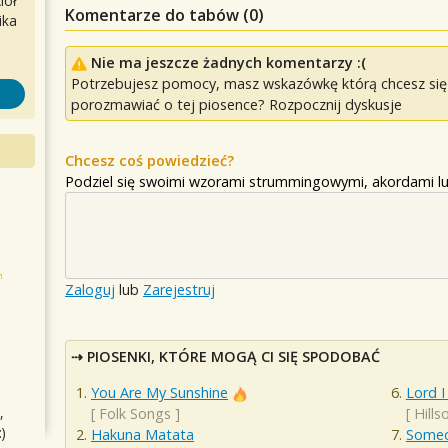
iół
Komentarze do tabów (
0
)
ika
Nie ma jeszcze żadnych komentarzy :(
Potrzebujesz pomocy, masz wskazówkę którą chcesz się p
porozmawiać o tej piosence? Rozpocznij dyskusje
Chcesz coś powiedzieć?
Podziel się swoimi wzorami strummingowymi, akordami lu
Zaloguj
lub
Zarejestruj
PIOSENKI, KTÓRE MOGĄ CI SIĘ SPODOBAĆ
You Are My Sunshine
Lord I
,
[
Folk Songs
]
[
Hills
)
Hakuna Matata
Someo