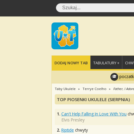
DODAJ NOWY TAB
TABULATURY +
CHWY
poczatk
Taby Ukulele
Terrye Coelho
Father, I Ador
TOP PIOSENKI UKULELE (SIERPNIA)
1.
Can't Help Falling In Love With You
chw
Elvis Presley
2.
Riptide
chwyty