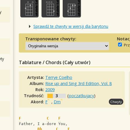
y
Sprawdź te chwyty w wersji dla barytonu
Transponowane chwyty:
Notac
Prz
ty
Tablature / Chords (Cały utwór)
Artysta:
Terrye Coelho
Album:
Rise up and Sing 3rd Edition, Vol. 8
Rok:
2009
Trudność:
3
(
poczatkujacy
)
Akord:
F
,
Dm
Chwyty
F
C
F
Father, I a-dore You,
Bb
C
F