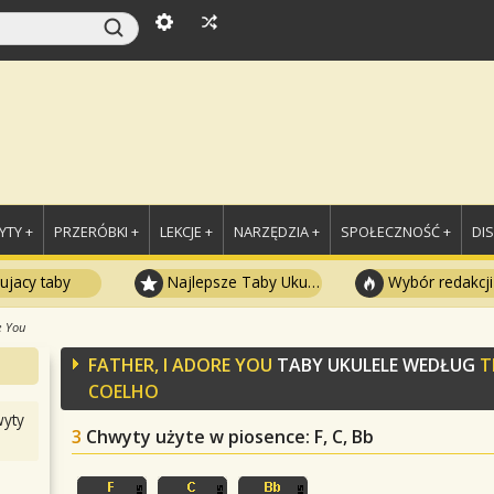
TY +
PRZERÓBKI +
LEKCJE +
NARZĘDZIA +
SPOŁECZNOŚĆ +
DI
ujacy taby
Najlepsze Taby Ukulele
Wybór redakcji
e You
FATHER, I ADORE YOU
TABY UKULELE WEDŁUG
T
COELHO
yty
3
Chwyty użyte w piosence
: F, C, Bb