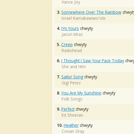
Vance Joy
3.
Somewhere Over The Rainbow
chwyt
Israel Kamakawiwo'ole
4.
I'm Yours
chwyty
Jason Mraz
5.
Creep
chwyty
Radiohead
6.
I Thought I Saw Your Face Today
chwy
She and Him
7.
Sailor Song
chwyty
Gigi Perez
8.
You Are My Sunshine
chwyty
Folk Songs
9.
Perfect
chwyty
Ed Sheeran
10.
Heather
chwyty
Conan Gray