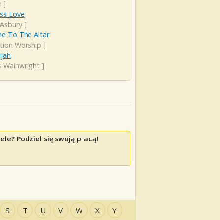
e
]
ess Love
 Asbury
]
e To The Altar
ation Worship
]
ujah
s Wainwright
]
le? Podziel się swoją pracą!
S
T
U
V
W
X
Y