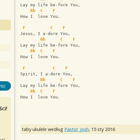
Lay my life be-fore You,
Bb
C
F
How I  love You.
F
C
F
Jesus, I a-dore You,
Bb
C
F
Lay my life be-fore You,
Bb
C
F
How I  love You.
F
C
F
Spirit, I a-dore You,
Bb
C
F
ści
Lay my life be-fore You,
Bb
C
F
How I  love You.
ci!
taby ukulele według
Pastor_josh
,
15 sty 2016