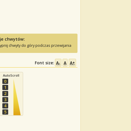
je chwytów:
ypnij chwyty do góry podczas przewijania
Font size:
A-
A
A+
AutoScroll
0
1
2
3
4
5