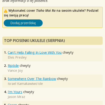
Brak informacji o tej piosence.
Wykonałeś cover
Tiaho Mai Ra
na swoim ukulele? Podziel
się swoją pracą!
Dodaj przeróbkę
TOP PIOSENKI UKULELE (SIERPNIA)
1.
Can't Help Falling In Love With You
chwyty
Elvis Presley
2.
Riptide
chwyty
Vance Joy
3.
Somewhere Over The Rainbow
chwyty
Israel Kamakawiwo'ole
4.
I'm Yours
chwyty
Jason Mraz
5.
Creep
chwyty