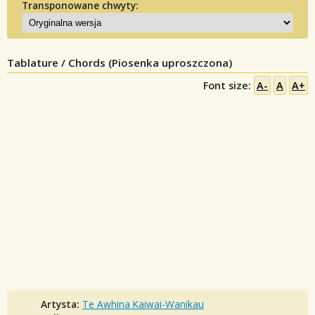
Transponowane chwyty:
Tablature / Chords (Piosenka uproszczona)
Font size:
A-
A
A+
Artysta:
Te Awhina Kaiwai-Wanikau