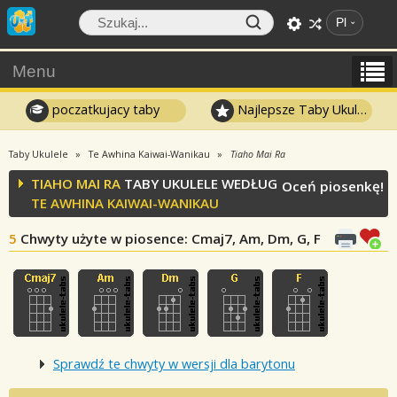
Pl
Menu
poczatkujacy taby
Najlepsze Taby Ukulele
Taby Ukulele
Te Awhina Kaiwai-Wanikau
Tiaho Mai Ra
TIAHO MAI RA
TABY UKULELE WEDŁUG
Oceń piosenkę!
TE AWHINA KAIWAI-WANIKAU
5
Chwyty użyte w piosence
: Cmaj7, Am, Dm, G, F
Sprawdź te chwyty w wersji dla barytonu