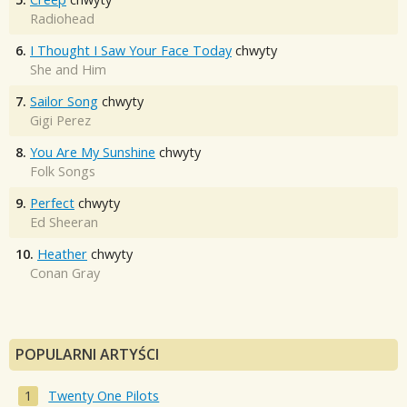
Radiohead
6.
I Thought I Saw Your Face Today
chwyty
She and Him
7.
Sailor Song
chwyty
Gigi Perez
8.
You Are My Sunshine
chwyty
Folk Songs
9.
Perfect
chwyty
Ed Sheeran
10.
Heather
chwyty
Conan Gray
POPULARNI ARTYŚCI
Twenty One Pilots