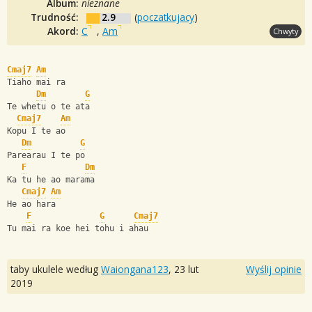
Album:
nieznane
Trudność:
2.9
(
poczatkujacy
)
Akord:
C
,
Am
Chwyty
Cmaj7
Am
Tiaho mai ra
Dm
G
Te whetu o te ata
Cmaj7
Am
Kopu I te ao 
Dm
G
Parearau I te po
F
Dm
Ka tu he ao marama
Cmaj7
Am
He ao hara
F
G
Cmaj7
Tu mai ra koe hei tohu i ahau
taby ukulele według
Waiongana123
,
23 lut
Wyślij opinie
2019