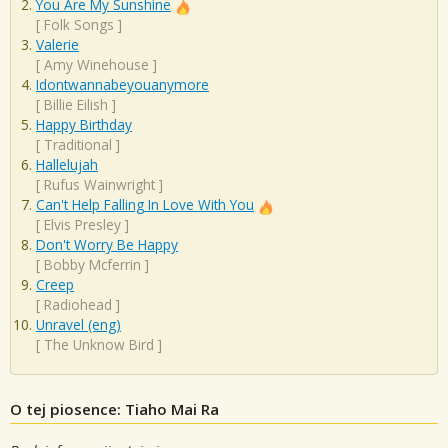
You Are My Sunshine
[
Folk Songs
]
Valerie
[
Amy Winehouse
]
Idontwannabeyouanymore
[
Billie Eilish
]
Happy Birthday
[
Traditional
]
Hallelujah
[
Rufus Wainwright
]
Can't Help Falling In Love With You
[
Elvis Presley
]
Don't Worry Be Happy
[
Bobby Mcferrin
]
Creep
[
Radiohead
]
Unravel (eng)
[
The Unknow Bird
]
O tej piosence: Tiaho Mai Ra