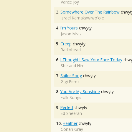
Vance Joy
3.
Somewhere Over The Rainbow
chwyt
Israel Kamakawiwo'ole
4.
I'm Yours
chwyty
Jason Mraz
5.
Creep
chwyty
Radiohead
6.
I Thought I Saw Your Face Today
chwy
She and Him
7.
Sailor Song
chwyty
Gigi Perez
8.
You Are My Sunshine
chwyty
Folk Songs
9.
Perfect
chwyty
Ed Sheeran
10.
Heather
chwyty
Conan Gray