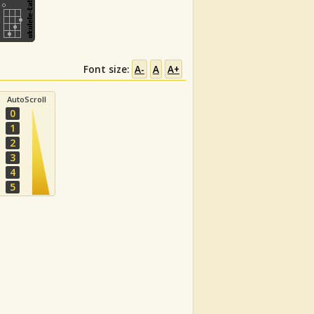
Font size:
A-
A
A+
AutoScroll
0
1
2
3
4
5