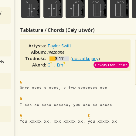
y
Tablature / Chords (Cały utwór)
Artysta:
Taylor Swift
Album:
nieznane
Trudność:
3.17
(
poczatkujacy
)
ty
Akord:
G
,
Em
Chwyty i tabulatura
G
Once xxxx x xxxx, x few xxxxxxxx xxx
D
I xxx xx xxxx xxxxxx, you xxx xx xxxxx
A
C
You xxxxx xx, xxx xxxxx xx, you xxxxx xx