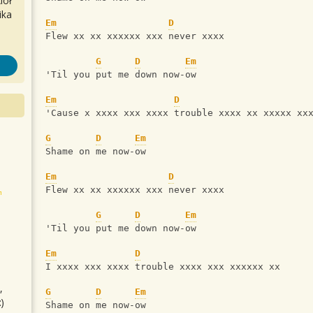
iół
ika
Em
D
Flew xx xx xxxxxx xxx never xxxx
G
D
Em
'Til you put me down now-ow
Em
D
'Cause x xxxx xxx xxxx trouble xxxx xx xxxxx xx
G
D
Em
Shame on me now-ow
Em
D
Flew xx xx xxxxxx xxx never xxxx
G
D
Em
'Til you put me down now-ow
Em
D
I xxxx xxx xxxx trouble xxxx xxx xxxxxx xx
,
G
D
Em
)
Shame on me now-ow