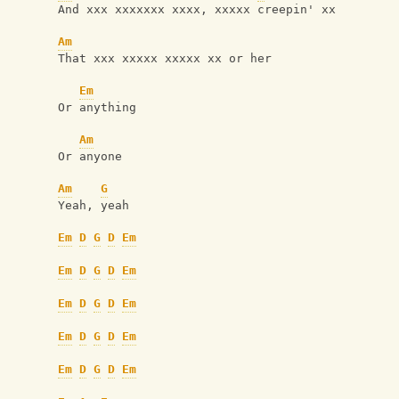
And xxx xxxxxxx xxxx, xxxxx creepin' xx
Am
That xxx xxxxx xxxxx xx or her
Em
Or anything
Am
Or anyone
Am
G
Yeah, yeah
Em
D
G
D
Em
Em
D
G
D
Em
Em
D
G
D
Em
Em
D
G
D
Em
Em
D
G
D
Em