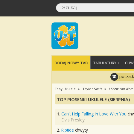
DODAJ NOWY TAB
TABULATURY +
CHWY
poczatk
Taby Ukulele
Taylor Swift
I Knew You Were
TOP PIOSENKI UKULELE (SIERPNIA)
1.
Can't Help Falling In Love With You
chw
Elvis Presley
2.
Riptide
chwyty