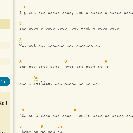
G
I guess xxx xxxxx xxxx, and x xxxxx x xxxxx xxx
D
And xxxx x xxxx xxxx, xxx took x xxxx xxxx
A
Without xx, xxxxxxx xx, xxxxxxx xx
A
D
A
And xxx xxxx xxxx, next xxx xxxx xx me
Am
ści
xxx x realize, xxx xxxxx xx xx xx
ci!
Em
D
'Cause x xxxx xxx xxxx trouble xxxx xx xxxxx xx
G
D
Em
Shame on me now-ow