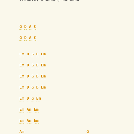
G
D
A
C
G
D
A
C
Em
D
G
D
Em
Em
D
G
D
Em
Em
D
G
D
Em
Em
D
G
D
Em
Em
D
G
Em
Em
Am
Em
Em
Am
Em
Am
G