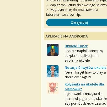
✓ Oceniaj, komentuj i poznawaj przyjac
✓ Zapisz tabulatury do swojego śpiewn
✓ Przyczyniaj się do powstawania
tabulatur, coverów, itp.
Zarejestruj
APLIKACJE NA ANDROIDA
Ukulele Tuner
Pobierz najdokładniejszą
bezpłatną aplikację do
strojenia ukulele.
Notacja Chwytów ukulele
Never forget how to play a
chord ever again!
Kołysanki na ukulele dla
niemowląt
Rymowanki i muzyka dla
niemowląt grane na ukulele
aby pomóc dziecku zasnąć :