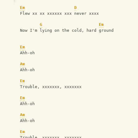
Em
D
Flew xx xx xxxxxx xxx never xxxx
G
Em
Now I'm lying on the cold, hard ground
Em
Ahh-oh
Am
Ahh-oh
Em
Trouble, xxxxxxx, xxxxxxx
Em
Ahh-oh
Am
Ahh-oh
Em
Trouble, xxxxxxx, xxxxxxx