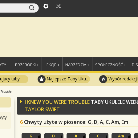
TY +
PRZERÓBKI +
LEKCJE +
NARZĘDZIA +
SPOŁECZNOŚĆ +
DI
ujacy taby
Najlepsze Taby Ukulele
Wybór redakcji
 Trouble
I KNEW YOU WERE TROUBLE
TABY UKULELE WED
TAYLOR SWIFT
yty
6
Chwyty użyte w piosence
: G, D, A, C, Am, Em