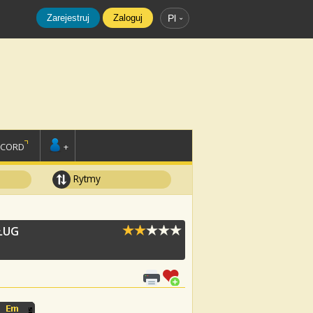
Zarejestruj
Zaloguj
Pl
SCORD
+
Rytmy
ŁUG