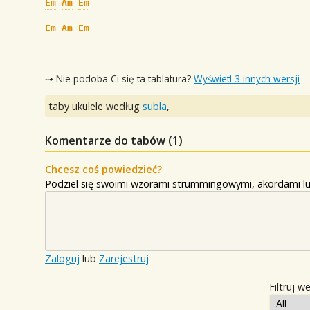
Em
Am
Em
Em
Am
Em
⇢ Nie podoba Ci się ta tablatura?
Wyświetl 3 innych wersji
taby ukulele według
subla
,
Komentarze do tabów (
1
)
Chcesz coś powiedzieć?
Podziel się swoimi wzorami strummingowymi, akordami lu
Zaloguj
lub
Zarejestruj
Filtruj w