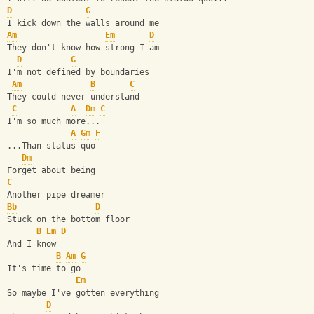
D
G
I kick down the walls around me
Am
Em
D
They don't know how strong I am
D
G
I'm not defined by boundaries
Am
B
C
They could never understand
C
A
Dm
C
I'm so much more...
A
Gm
F
...Than status quo
Dm
Forget about being
C
Another pipe dreamer
Bb
D
Stuck on the bottom floor
B
Em
D
And I know
B
Am
G
It's time to go
Em
So maybe I've gotten everything
D