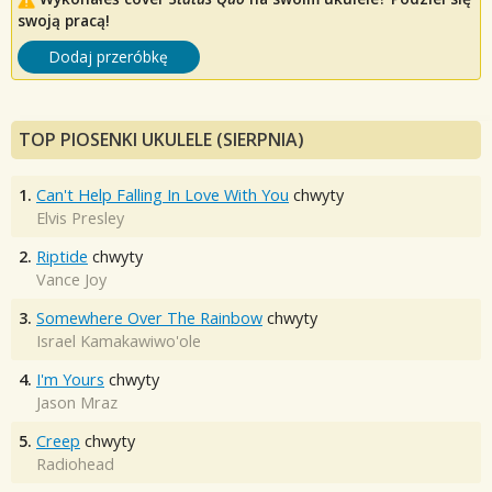
swoją pracą!
Dodaj przeróbkę
TOP PIOSENKI UKULELE (SIERPNIA)
1.
Can't Help Falling In Love With You
chwyty
Elvis Presley
2.
Riptide
chwyty
Vance Joy
3.
Somewhere Over The Rainbow
chwyty
Israel Kamakawiwo'ole
4.
I'm Yours
chwyty
Jason Mraz
5.
Creep
chwyty
Radiohead