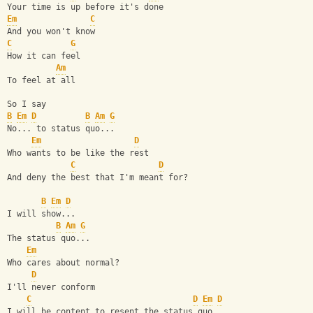
Your time is up before it's done
Em
C
And you won't know
C
G
How it can feel
Am
To feel at all
So I say
B
Em
D
B
Am
G
No... to status quo...
Em
D
Who wants to be like the rest
C
D
And deny the best that I'm meant for?
B
Em
D
I will show...
B
Am
G
The status quo...
Em
Who cares about normal?
D
I'll never conform
C
D
Em
D
I will be content to resent the status quo...