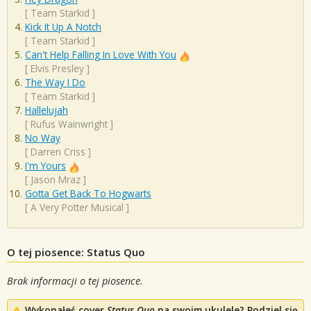
[
Team Starkid
]
Kick It Up A Notch
[
Team Starkid
]
Can't Help Falling In Love With You
[
Elvis Presley
]
The Way I Do
[
Team Starkid
]
Hallelujah
[
Rufus Wainwright
]
No Way
[
Darren Criss
]
I'm Yours
[
Jason Mraz
]
Gotta Get Back To Hogwarts
[
A Very Potter Musical
]
O tej piosence: Status Quo
Brak informacji o tej piosence.
Wykonałeś cover
Status Quo
na swoim ukulele? Podziel się