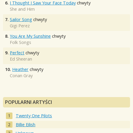
6.
I Thought I Saw Your Face Today
chwyty
She and Him
7.
Sailor Song
chwyty
Gigi Perez
8.
You Are My Sunshine
chwyty
Folk Songs
9.
Perfect
chwyty
Ed Sheeran
10.
Heather
chwyty
Conan Gray
POPULARNI ARTYŚCI
Twenty One Pilots
Billie Eilish