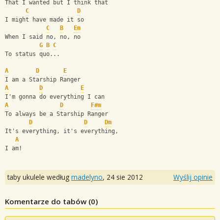
That I wanted but I think that
C
D
I might have made it so
C
B
Em
When I said no, no, no
G
B
C
To status quo...
A
D
E
I am a Starship Ranger
A
D
E
I'm gonna do everything I can
A
D
F#m
To always be a Starship Ranger
D
D
Dm
It's everything, it's everything,
A
I am!
taby ukulele według
madelyno
,
24 sie 2012
Wyślij opinie
Komentarze do tabów (
0
)