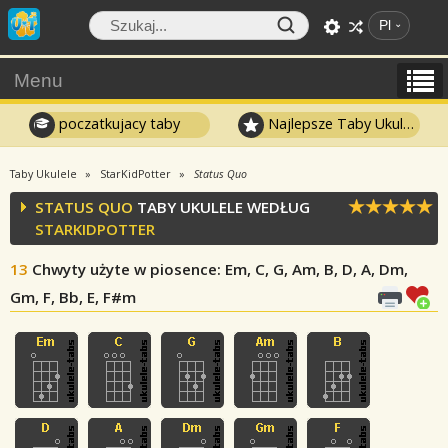
Pl
Menu
poczatkujacy taby
Najlepsze Taby Ukulele
Taby Ukulele
StarKidPotter
Status Quo
STATUS QUO
TABY UKULELE WEDŁUG
STARKIDPOTTER
13
Chwyty użyte w piosence
: Em, C, G, Am, B, D, A, Dm,
Gm, F, Bb, E, F#m