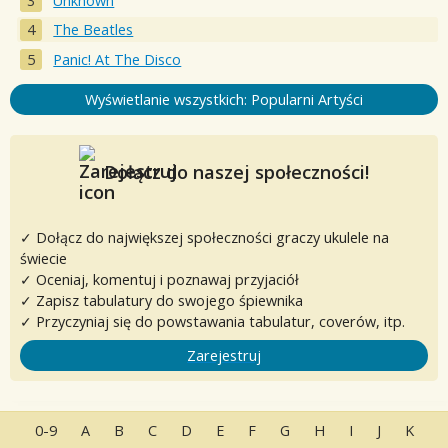
Unknown
The Beatles
Panic! At The Disco
Wyświetlanie wszystkich: Popularni Artyści
Dołącz do naszej społeczności!
✓ Dołącz do największej społeczności graczy ukulele na
świecie
✓ Oceniaj, komentuj i poznawaj przyjaciół
✓ Zapisz tabulatury do swojego śpiewnika
✓ Przyczyniaj się do powstawania tabulatur, coverów, itp.
Zarejestruj
0-9
A
B
C
D
E
F
G
H
I
J
K