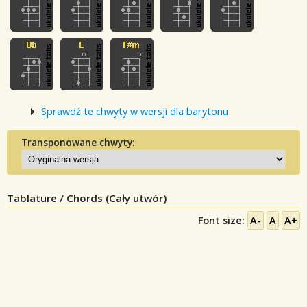
Sprawdź te chwyty w wersji dla barytonu
Transponowane chwyty:
Tablature / Chords (Cały utwór)
Font size:
A-
A
A+