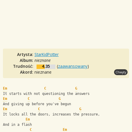
Artysta:
StarKidPotter
Album:
nieznane
Trudność:
4.35
(
zaawansowany
)
Akord:
nieznane
Chwyty
Em
C
G
It starts with not questioning the answers
Em
C
G
And giving up before you've begun
Em
C
G
It locks all the doors, increases the pressure,
Em
And in a flash
C
Em