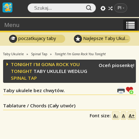
Pl
Menu
poczatkujacy taby
Najlepsze Taby Ukulele
Taby Ukulele
Spinal Tap
Tonight I'm Gona Rock You Tonight
TONIGHT I'M GONA ROCK YOU
Oceń piosenkę!
TONIGHT
TABY UKULELE WEDŁUG
SPINAL TAP
Taby ukulele bez chwytów.
Tablature / Chords (Cały utwór)
Font size:
A-
A
A+