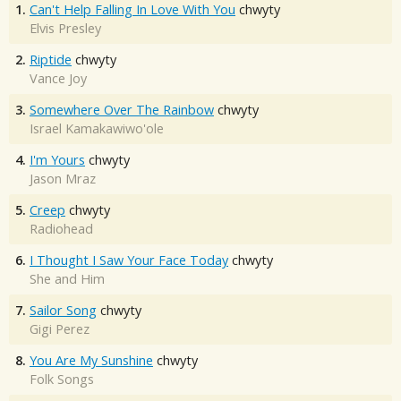
1.
Can't Help Falling In Love With You
chwyty
Elvis Presley
2.
Riptide
chwyty
Vance Joy
3.
Somewhere Over The Rainbow
chwyty
Israel Kamakawiwo'ole
4.
I'm Yours
chwyty
Jason Mraz
5.
Creep
chwyty
Radiohead
6.
I Thought I Saw Your Face Today
chwyty
She and Him
7.
Sailor Song
chwyty
Gigi Perez
8.
You Are My Sunshine
chwyty
Folk Songs