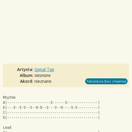
Artysta:
Spinal Tap
Album:
nieznane
Akord:
nieznane
Tabulatura (bez chwytów)
Rhythm
A|---------------------3------3---------------|
E|---3--5-5--3--0-0--3---3--0----5-5----------|
C|--------------------------------------------|
G|--------------------------------------------|
Lead