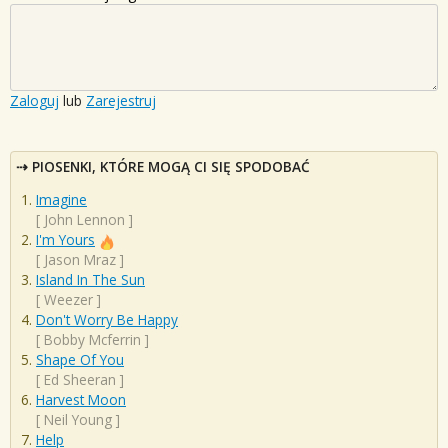
Zaloguj
lub
Zarejestruj
PIOSENKI, KTÓRE MOGĄ CI SIĘ SPODOBAĆ
Imagine
[
John Lennon
]
I'm Yours
[
Jason Mraz
]
Island In The Sun
[
Weezer
]
Don't Worry Be Happy
[
Bobby Mcferrin
]
Shape Of You
[
Ed Sheeran
]
Harvest Moon
[
Neil Young
]
Help