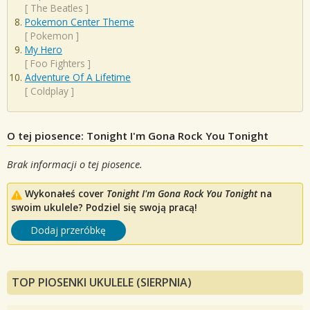
[
The Beatles
]
Pokemon Center Theme
[
Pokemon
]
My Hero
[
Foo Fighters
]
Adventure Of A Lifetime
[
Coldplay
]
O tej piosence: Tonight I'm Gona Rock You Tonight
Brak informacji o tej piosence.
Wykonałeś cover
Tonight I'm Gona Rock You Tonight
na
swoim ukulele? Podziel się swoją pracą!
Dodaj przeróbkę
TOP PIOSENKI UKULELE (SIERPNIA)