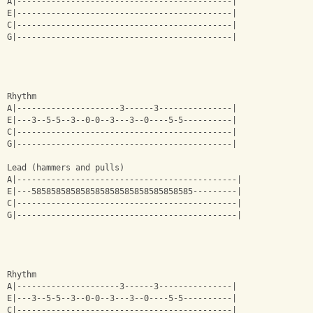
A|--------------------------------------------|
E|--------------------------------------------|
C|--------------------------------------------|
G|--------------------------------------------|
Rhythm
A|---------------------3------3---------------|
E|---3--5-5--3--0-0--3---3--0----5-5----------|
C|--------------------------------------------|
G|--------------------------------------------|
Lead (hammers and pulls)
A|---------------------------------------------|
E|---585858585858585858585858585858585---------|
C|---------------------------------------------|
G|---------------------------------------------|
Rhythm
A|---------------------3------3---------------|
E|---3--5-5--3--0-0--3---3--0----5-5----------|
C|--------------------------------------------|