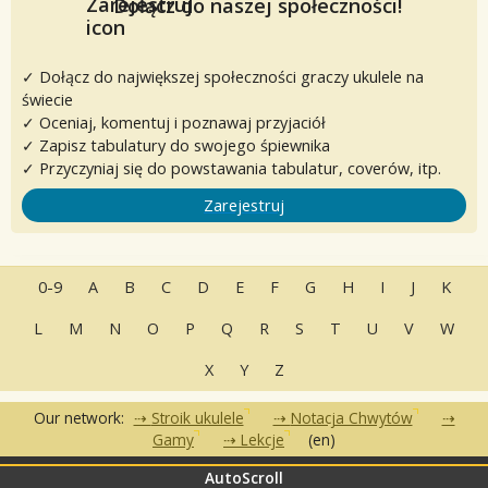
Dołącz do naszej społeczności!
✓ Dołącz do największej społeczności graczy ukulele na
świecie
✓ Oceniaj, komentuj i poznawaj przyjaciół
✓ Zapisz tabulatury do swojego śpiewnika
✓ Przyczyniaj się do powstawania tabulatur, coverów, itp.
Zarejestruj
0-9
A
B
C
D
E
F
G
H
I
J
K
L
M
N
O
P
Q
R
S
T
U
V
W
X
Y
Z
Our network:
Stroik ukulele
Notacja Chwytów
Gamy
Lekcje
(en)
AutoScroll
•
•
•
Często zadawane pytania
Kontakt
Warunki korzystania