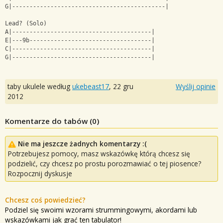
G|--------------------------------------------|
Lead? (Solo)
A|----------------------------------------|
E|---9b-----------------------------------|
C|----------------------------------------|
G|----------------------------------------|
taby ukulele według
ukebeast17
,
22 gru
Wyślij opinie
2012
Komentarze do tabów (
0
)
Nie ma jeszcze żadnych komentarzy :(
Potrzebujesz pomocy, masz wskazówkę którą chcesz się
podzielić, czy chcesz po prostu porozmawiać o tej piosence?
Rozpocznij dyskusje
Chcesz coś powiedzieć?
Podziel się swoimi wzorami strummingowymi, akordami lub
wskazówkami jak grać ten tabulator!