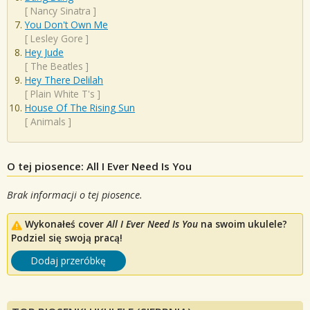
[
Nancy Sinatra
]
You Don't Own Me
[
Lesley Gore
]
Hey Jude
[
The Beatles
]
Hey There Delilah
[
Plain White T's
]
House Of The Rising Sun
[
Animals
]
O tej piosence: All I Ever Need Is You
Brak informacji o tej piosence.
Wykonałeś cover
All I Ever Need Is You
na swoim ukulele?
Podziel się swoją pracą!
Dodaj przeróbkę