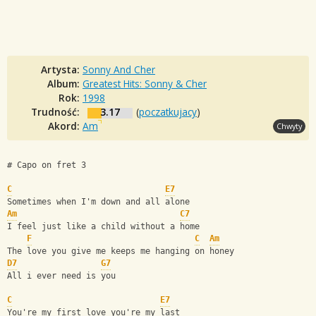
Artysta:
Sonny And Cher
Album:
Greatest Hits: Sonny & Cher
Rok:
1998
Trudność:
3.17
(
poczatkujacy
)
Akord:
Am
Chwyty
# Capo on fret 3
C
E7
Sometimes when I'm down and all alone
Am
C7
I feel just like a child without a home
F
C
Am
The love you give me keeps me hanging on honey
D7
G7
All i ever need is you
C
E7
You're my first love you're my last