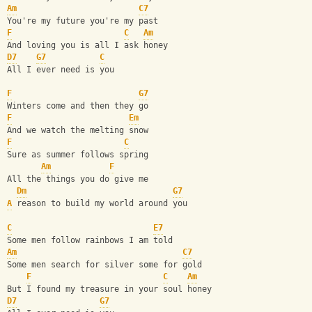
Am
C7
You're my future you're my past
F
C
Am
And loving you is all I ask honey
D7
G7
C
All I ever need is you
F
G7
Winters come and then they go
F
Em
And we watch the melting snow
F
C
Sure as summer follows spring
Am
F
All the things you do give me 
Dm
G7
A
 reason to build my world around you
C
E7
Some men follow rainbows I am told
Am
C7
Some men search for silver some for gold
F
C
Am
But I found my treasure in your soul honey
D7
G7