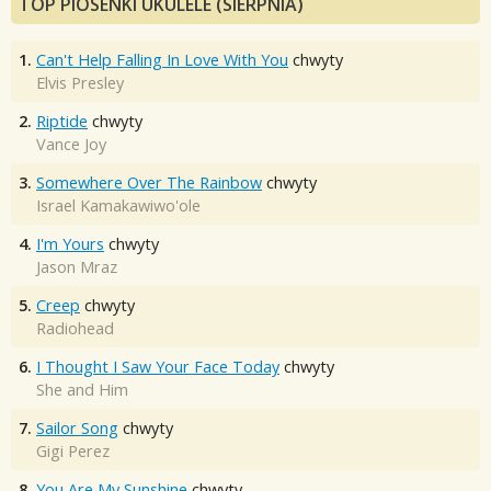
TOP PIOSENKI UKULELE (SIERPNIA)
1.
Can't Help Falling In Love With You
chwyty
Elvis Presley
2.
Riptide
chwyty
Vance Joy
3.
Somewhere Over The Rainbow
chwyty
Israel Kamakawiwo'ole
4.
I'm Yours
chwyty
Jason Mraz
5.
Creep
chwyty
Radiohead
6.
I Thought I Saw Your Face Today
chwyty
She and Him
7.
Sailor Song
chwyty
Gigi Perez
8.
You Are My Sunshine
chwyty