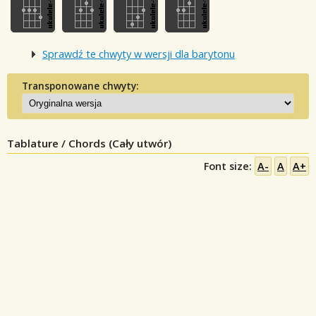
Sprawdź te chwyty w wersji dla barytonu
Transponowane chwyty:
Tablature / Chords (Cały utwór)
Font size:
A-
A
A+