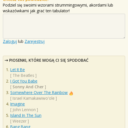
Podziel się swoimi wzorami strummingowymi, akordami lub
wskazówkami jak grać ten tabulator!
Zaloguj
lub
Zarejestruj
PIOSENKI, KTÓRE MOGĄ CI SIĘ SPODOBAĆ
Let It Be
[
The Beatles
]
I Got You Babe
[
Sonny And Cher
]
Somewhere Over The Rainbow
[
Israel Kamakawiwo'ole
]
Imagine
[
John Lennon
]
Island In The Sun
[
Weezer
]
Bang Bang