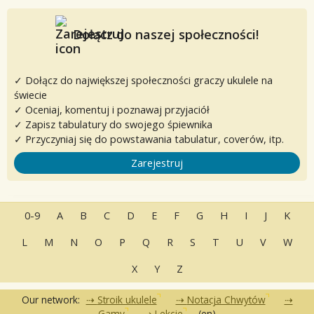
Dołącz do naszej społeczności!
✓ Dołącz do największej społeczności graczy ukulele na
świecie
✓ Oceniaj, komentuj i poznawaj przyjaciół
✓ Zapisz tabulatury do swojego śpiewnika
✓ Przyczyniaj się do powstawania tabulatur, coverów, itp.
Zarejestruj
0-9
A
B
C
D
E
F
G
H
I
J
K
L
M
N
O
P
Q
R
S
T
U
V
W
X
Y
Z
Our network:
Stroik ukulele
Notacja Chwytów
Gamy
Lekcje
(en)