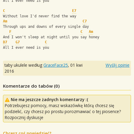
All I ever need is you
C
E7
Without love I'd never find the way
Am
C7
Through ups and downs of every single day
F
C
Am
And I won't sleep at night until you say honey
D7
G7
C
All I ever need is you
taby ukulele według
GraceFace25
,
01 kwi
Wyślij opinie
2016
Komentarze do tabów (
0
)
Nie ma jeszcze żadnych komentarzy :(
Potrzebujesz pomocy, masz wskazówkę którą chcesz się
podzielić, czy chcesz po prostu porozmawiać o tej piosence?
Rozpocznij dyskusje
Chcesz coś powiedzieć?