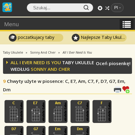
Pl
Menu
poczatkujacy taby
Najlepsze Taby Ukulele
Taby Ukulele
Sonny And Cher
All I Ever Need Is You
ALL I EVER NEED IS YOU
TABY UKULELE
Oceń piosenkę!
WEDŁUG
SONNY AND CHER
9
Chwyty użyte w piosence
: C, E7, Am, C7, F, D7, G7, Em,
Dm