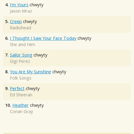
4.
I'm Yours
chwyty
Jason Mraz
5.
Creep
chwyty
Radiohead
6.
I Thought I Saw Your Face Today
chwyty
She and Him
7.
Sailor Song
chwyty
Gigi Perez
8.
You Are My Sunshine
chwyty
Folk Songs
9.
Perfect
chwyty
Ed Sheeran
10.
Heather
chwyty
Conan Gray