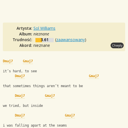
Artysta:
Sol Williams
Album:
nieznane
Trudność:
3.61
(
zaawansowany
)
Akord:
nieznane
Chwyty
Dmaj7
Gmaj7
it’s hard, to see 
Dmaj7
Gmaj7
that sometimes things aren’t meant to be 
Dmaj7
Gmaj7
we tried, but inside 
Dmaj7
Gmaj7
i was falling apart at the seams