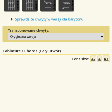
Sprawdź te chwyty w wersji dla barytonu
Transponowane chwyty:
Tablature / Chords (Cały utwór)
Font size:
A-
A
A+