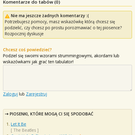
Komentarze do tabów (
0
)
Nie ma jeszcze żadnych komentarzy :(
Potrzebujesz pomocy, masz wskazówkę którą chcesz się
podzielić, czy chcesz po prostu porozmawiać o tej piosence?
Rozpocznij dyskusje
Chcesz coś powiedzieć?
Podziel się swoimi wzorami strummingowymi, akordami lub
wskazówkami jak grać ten tabulator!
Zaloguj
lub
Zarejestruj
PIOSENKI, KTÓRE MOGĄ CI SIĘ SPODOBAĆ
Let It Be
[
The Beatles
]