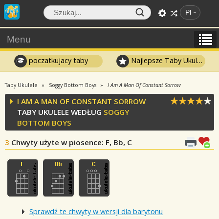
Pl
Menu
poczatkujacy taby
Najlepsze Taby Ukulele
Taby Ukulele
Soggy Bottom Boys
I Am A Man Of Constant Sorrow
I AM A MAN OF CONSTANT SORROW
TABY UKULELE WEDŁUG
SOGGY
BOTTOM BOYS
3
Chwyty użyte w piosence
: F, Bb, C
Sprawdź te chwyty w wersji dla barytonu