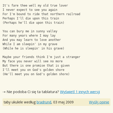
It's fare thee well my old true lover 
I never expect to see you again 
For I'm bound to ride that northern railroad 
Perhaps I'll die upon this train 
(Perhaps he'll die upon this train)
You can bury me in sunny valley 
For many years where I may lay 
And you may learn to love another 
While I am sleepin' in my grave 
(While he is sleepin' in his grave) 
Maybe your friends think I'm just a stranger 
My face you never will see no more 
But there is one promise that is given 
I'll meet you on God's golden shore 
(He'll meet you on God's golden shore)
⇢ Nie podoba Ci się ta tablatura?
Wyświetl 1 innych wersji
taby ukulele według
bradrund
,
03 maj 2009
Wyślij opinie