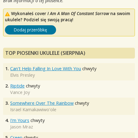
Brak informacji o tej piosence.
Wykonałeś cover
I Am A Man Of Constant Sorrow
na swoim
ukulele? Podziel się swoją pracą!
Dodaj przeróbkę
TOP PIOSENKI UKULELE (SIERPNIA)
1.
Can't Help Falling In Love With You
chwyty
Elvis Presley
2.
Riptide
chwyty
Vance Joy
3.
Somewhere Over The Rainbow
chwyty
Israel Kamakawiwo'ole
4.
I'm Yours
chwyty
Jason Mraz
5.
Creep
chwyty