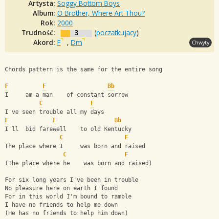
Artysta:
Soggy Bottom Boys
Album:
O Brother, Where Art Thou?
Rok:
2000
Trudność:
3
(
poczatkujacy
)
Akord:
F
,
Dm
Chwyty
Chords pattern is the same for the entire song
F
F
Bb
I     am a man    of constant sorrow
C
F
I've seen trouble all my days
F
F
Bb
I'll  bid farewell    to old Kentucky 
C
F
The place where I     was born and raised
C
F
(The place where he    was born and raised)
For six long years I've been in trouble 
No pleasure here on earth I found 
For in this world I'm bound to ramble 
I have no friends to help me down 
(He has no friends to help him down)