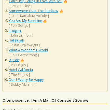
Can't Help Falling In Love With You
[
Elvis Presley
]
Somewhere Over The Rainbow
[
Israel Kamakawiwo'ole
]
You Are My Sunshine
[
Folk Songs
]
Imagine
[
John Lennon
]
Hallelujah
[
Rufus Wainwright
]
What A Wonderful World
[
Louis Armstrong
]
Riptide
[
Vance Joy
]
Hotel California
[
The Eagles
]
Don't Worry Be Happy
[
Bobby Mcferrin
]
O tej piosence: I Am A Man Of Constant Sorrow