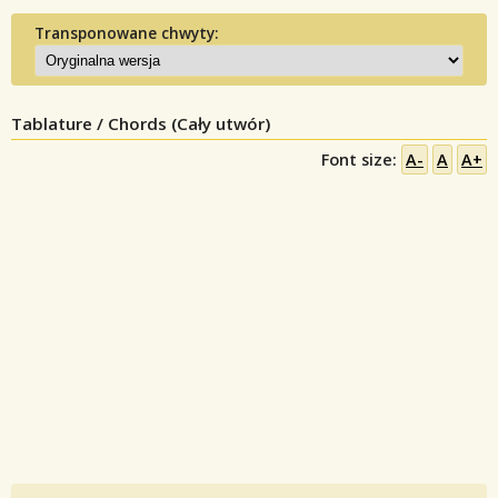
Transponowane chwyty:
Tablature / Chords (Cały utwór)
Font size:
A-
A
A+