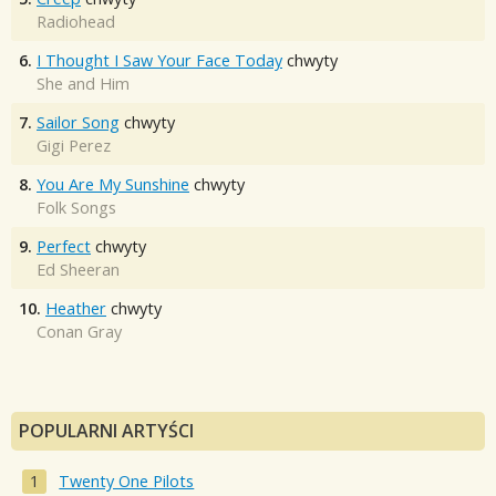
Radiohead
6.
I Thought I Saw Your Face Today
chwyty
She and Him
7.
Sailor Song
chwyty
Gigi Perez
8.
You Are My Sunshine
chwyty
Folk Songs
9.
Perfect
chwyty
Ed Sheeran
10.
Heather
chwyty
Conan Gray
POPULARNI ARTYŚCI
Twenty One Pilots