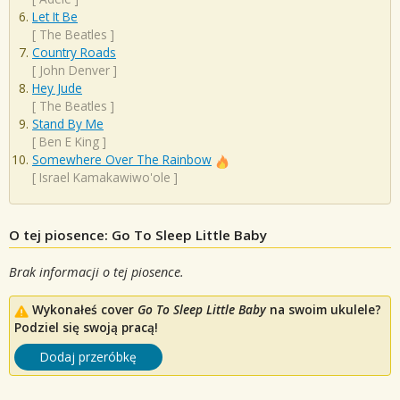
Let It Be
[
The Beatles
]
Country Roads
[
John Denver
]
Hey Jude
[
The Beatles
]
Stand By Me
[
Ben E King
]
Somewhere Over The Rainbow
[
Israel Kamakawiwo'ole
]
O tej piosence: Go To Sleep Little Baby
Brak informacji o tej piosence.
Wykonałeś cover
Go To Sleep Little Baby
na swoim ukulele?
Podziel się swoją pracą!
Dodaj przeróbkę