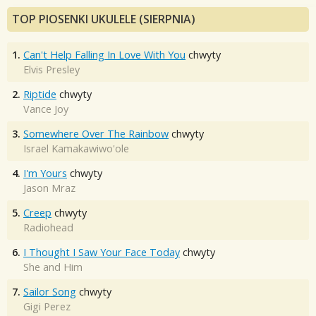
TOP PIOSENKI UKULELE (SIERPNIA)
1.
Can't Help Falling In Love With You
chwyty
Elvis Presley
2.
Riptide
chwyty
Vance Joy
3.
Somewhere Over The Rainbow
chwyty
Israel Kamakawiwo'ole
4.
I'm Yours
chwyty
Jason Mraz
5.
Creep
chwyty
Radiohead
6.
I Thought I Saw Your Face Today
chwyty
She and Him
7.
Sailor Song
chwyty
Gigi Perez