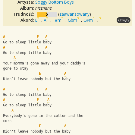
Artysta:
Soggy Bottom Boys
Album:
nieznane
Trudność:
5
(
zaawansowany
)
Akord:
E
,
A
,
F#m
,
Gbm
,
C#m
,
Chwyty
A
E
A
Go to sleep little baby
A
E
A
Go to sleep little baby
A
Your momma's gone away and your daddy's
gone to stay
E
A
Didn't leave nobody but the baby
A
E
A
Go to sleep little baby
A
E
A
Go to sleep little baby
A
Everybody's gone in the cotton and the 
corn
E
A
Didn't leave nobody but the baby