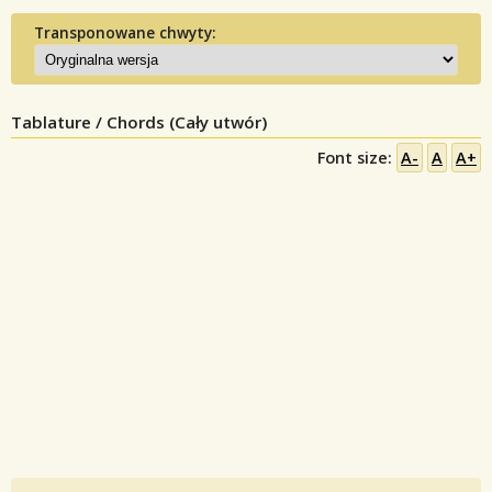
Transponowane chwyty:
Tablature / Chords (Cały utwór)
Font size:
A-
A
A+