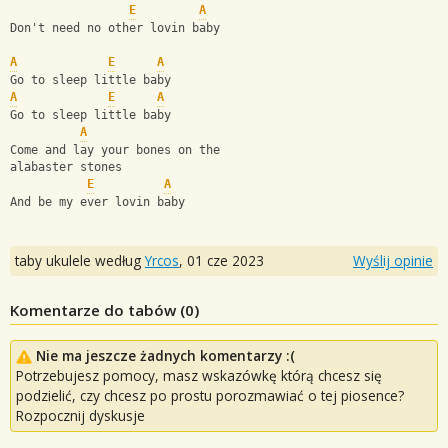
E
A
Don't need no other lovin baby
A
E
A
Go to sleep little baby
A
E
A
Go to sleep little baby
A
Come and lay your bones on the 
alabaster stones
E
A
And be my ever lovin baby
taby ukulele według
Yrcos
,
01 cze 2023
Wyślij opinie
Komentarze do tabów (
0
)
Nie ma jeszcze żadnych komentarzy :(
Potrzebujesz pomocy, masz wskazówkę którą chcesz się
podzielić, czy chcesz po prostu porozmawiać o tej piosence?
Rozpocznij dyskusje