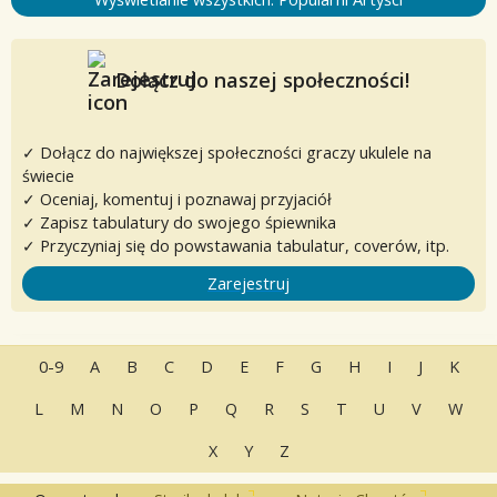
Dołącz do naszej społeczności!
✓ Dołącz do największej społeczności graczy ukulele na
świecie
✓ Oceniaj, komentuj i poznawaj przyjaciół
✓ Zapisz tabulatury do swojego śpiewnika
✓ Przyczyniaj się do powstawania tabulatur, coverów, itp.
Zarejestruj
0-9
A
B
C
D
E
F
G
H
I
J
K
L
M
N
O
P
Q
R
S
T
U
V
W
X
Y
Z