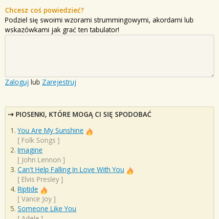
Chcesz coś powiedzieć?
Podziel się swoimi wzorami strummingowymi, akordami lub
wskazówkami jak grać ten tabulator!
Zaloguj
lub
Zarejestruj
PIOSENKI, KTÓRE MOGĄ CI SIĘ SPODOBAĆ
You Are My Sunshine
[
Folk Songs
]
Imagine
[
John Lennon
]
Can't Help Falling In Love With You
[
Elvis Presley
]
Riptide
[
Vance Joy
]
Someone Like You
[
Adele
]