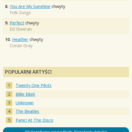
8.
You Are My Sunshine
chwyty
Folk Songs
9.
Perfect
chwyty
Ed Sheeran
10.
Heather
chwyty
Conan Gray
POPULARNI ARTYŚCI
Twenty One Pilots
Billie Eilish
Unknown
The Beatles
Panic! At The Disco
Wyświetlanie wszystkich: Popularni Artyści