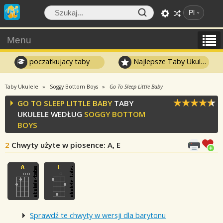
Pl
Menu
poczatkujacy taby
Najlepsze Taby Ukulele
Taby Ukulele
Soggy Bottom Boys
Go To Sleep Little Baby
GO TO SLEEP LITTLE BABY
TABY
UKULELE WEDŁUG
SOGGY BOTTOM
BOYS
2
Chwyty użyte w piosence
: A, E
Sprawdź te chwyty w wersji dla barytonu