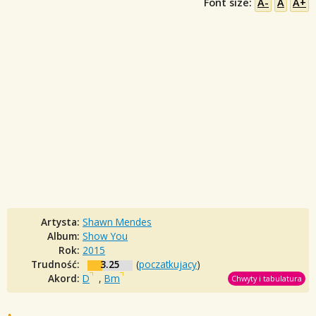
Font size:
A-
A
A+
Artysta:
Shawn Mendes
Album:
Show You
Rok:
2015
Trudność:
3.25
(
poczatkujacy
)
Akord:
D
,
Bm
Chwyty i tabulatura