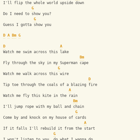
I'll flip the whole world upside down
G
Do I need to show you?
G
Guess I gotta show you
D
A
Bm
G
D
A
Watch me swim across this lake
Bm
Fly through the sky in my Superman cape
G
Watch me walk across this wire
D
Tip toe through the coals of a blazing fire
A
Watch me fly this kite in the rain
Bm
I'll jump rope with my ball and chain
G
Come by and knock on my house of cards
A
If it falls I'll rebuild it from the start
G
I won't listen to you, do what I wanna do