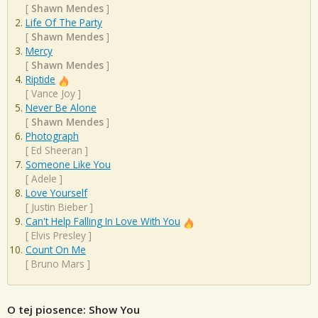
[
Shawn Mendes
]
Life Of The Party
[
Shawn Mendes
]
Mercy
[
Shawn Mendes
]
Riptide
[
Vance Joy
]
Never Be Alone
[
Shawn Mendes
]
Photograph
[
Ed Sheeran
]
Someone Like You
[
Adele
]
Love Yourself
[
Justin Bieber
]
Can't Help Falling In Love With You
[
Elvis Presley
]
Count On Me
[
Bruno Mars
]
O tej piosence: Show You