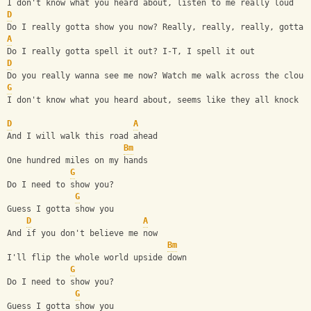
I don't know what you heard about, listen to me really loud
D
Do I really gotta show you now? Really, really, really, gotta 
A
Do I really gotta spell it out? I-T, I spell it out
D
Do you really wanna see me now? Watch me walk across the cloud
G
I don't know what you heard about, seems like they all knock i
D
A
And I will walk this road ahead
Bm
One hundred miles on my hands
G
Do I need to show you?
G
Guess I gotta show you
D
A
And if you don't believe me now
Bm
I'll flip the whole world upside down
G
Do I need to show you?
G
Guess I gotta show you