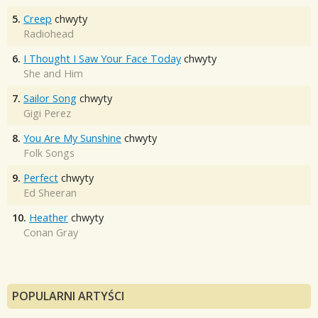
5.
Creep
chwyty
Radiohead
6.
I Thought I Saw Your Face Today
chwyty
She and Him
7.
Sailor Song
chwyty
Gigi Perez
8.
You Are My Sunshine
chwyty
Folk Songs
9.
Perfect
chwyty
Ed Sheeran
10.
Heather
chwyty
Conan Gray
POPULARNI ARTYŚCI