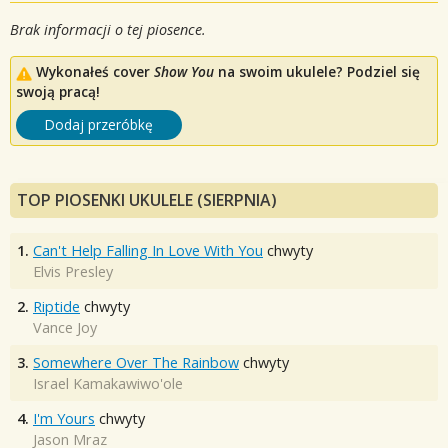
Brak informacji o tej piosence.
Wykonałeś cover
Show You
na swoim ukulele? Podziel się
swoją pracą!
Dodaj przeróbkę
TOP PIOSENKI UKULELE (SIERPNIA)
1.
Can't Help Falling In Love With You
chwyty
Elvis Presley
2.
Riptide
chwyty
Vance Joy
3.
Somewhere Over The Rainbow
chwyty
Israel Kamakawiwo'ole
4.
I'm Yours
chwyty
Jason Mraz