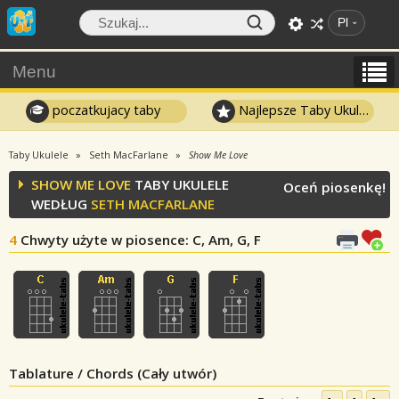
Pl
Menu
poczatkujacy taby
Najlepsze Taby Ukulele
Taby Ukulele
Seth MacFarlane
Show Me Love
SHOW ME LOVE
TABY UKULELE
Oceń piosenkę!
WEDŁUG
SETH MACFARLANE
4
Chwyty użyte w piosence
: C, Am, G, F
Tablature / Chords (Cały utwór)