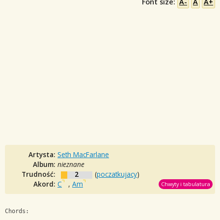
Font size:
A-
A
A+
Artysta:
Seth MacFarlane
Album:
nieznane
Trudność:
2
(
poczatkujacy
)
Akord:
C
,
Am
Chwyty i tabulatura
Chords: 