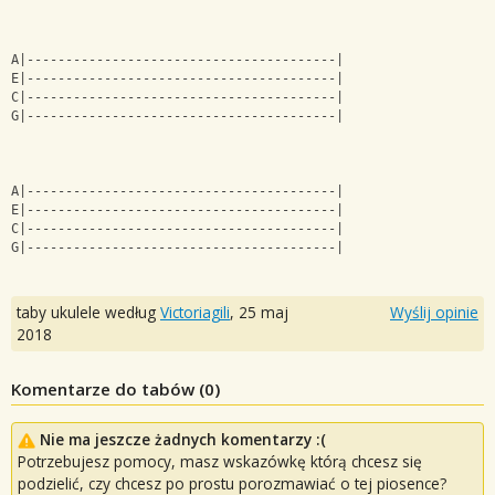
A|----------------------------------------|
E|----------------------------------------|
C|----------------------------------------|
G|----------------------------------------|
A|----------------------------------------|
E|----------------------------------------|
C|----------------------------------------|
G|----------------------------------------|
taby ukulele według
Victoriagili
,
25 maj
Wyślij opinie
2018
Komentarze do tabów (
0
)
Nie ma jeszcze żadnych komentarzy :(
Potrzebujesz pomocy, masz wskazówkę którą chcesz się
podzielić, czy chcesz po prostu porozmawiać o tej piosence?