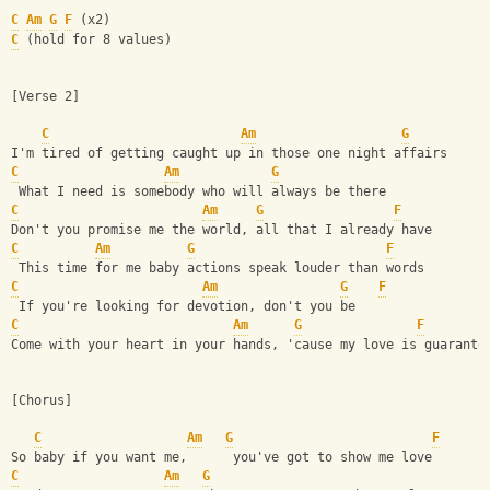
C
Am
G
F
 (x2)
C
 (hold for 8 values)
[Verse 2]
C
Am
G
I'm tired of getting caught up in those one night affairs
C
Am
G
 What I need is somebody who will always be there
C
Am
G
F
Don't you promise me the world, all that I already have
C
Am
G
F
 This time for me baby actions speak louder than words
C
Am
G
F
 If you're looking for devotion, don't you be
C
Am
G
F
Come with your heart in your hands, 'cause my love is guarante
[Chorus]
C
Am
G
F
So baby if you want me,      you've got to show me love
C
Am
G