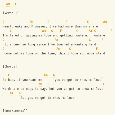
C
Am
G
F
[Verse 1]
C
Am
G
F
C
Am
G
Heartbreaks and Promises, I've had more than my share
C
Am
G
F
C
Am
G
F
I'm tired of giving my love and getting nowhere,  nowhere
C
Am
G
F
 It's been so long since I've touched a wanting hand
C
Am
G
F
 Come put my love on the line, this I hope you understand
[Chorus]
C
Am
G
F
So baby if you want me,      you've got to show me love
C
Am
G
F
Words are so easy to say, but you've got to show me love
C
Am
G
          But you've got to show me love
[Instrumental]