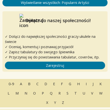
Wyświetlanie wszystkich: Popularni Artyści
Dołącz do naszej społeczności!
✓ Dołącz do największej społeczności graczy ukulele na
świecie
✓ Oceniaj, komentuj i poznawaj przyjaciół
✓ Zapisz tabulatury do swojego śpiewnika
✓ Przyczyniaj się do powstawania tabulatur, coverów, itp.
Zarejestruj
0-9
A
B
C
D
E
F
G
H
I
J
K
L
M
N
O
P
Q
R
S
T
U
V
W
X
Y
Z