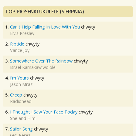
TOP PIOSENKI UKULELE (SIERPNIA)
1.
Can't Help Falling In Love With You
chwyty
Elvis Presley
2.
Riptide
chwyty
Vance Joy
3.
Somewhere Over The Rainbow
chwyty
Israel Kamakawiwo'ole
4.
I'm Yours
chwyty
Jason Mraz
5.
Creep
chwyty
Radiohead
6.
I Thought I Saw Your Face Today
chwyty
She and Him
7.
Sailor Song
chwyty
Gigi Perez