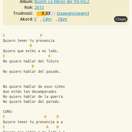
Album:
Boom: Lo Mejor del '94 Vol.2
Rok:
2015
Trudność:
5.33
(
zaawansowany
)
Akord:
E
,
C#m
,
Dbm
Chwyty
E
A
Quiero tener tu presencia
B
Quiero que estés a mi lado,
E
A
No quiero hablar del futuro
B
No quiero hablar del pasado.
No quiero hablar de esos niños
Que están tan desamparados
No quiero hablar de la guerra 
No quiero hablar del parado.
CORO:
E
A
B
Quiero tener tu presencia a a 
E
A
B