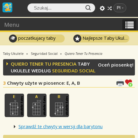
Pl
Menu
poczatkujacy taby
Najlepsze Taby Ukulele
Taby Ukulele
Seguridad Social
Quiero Tener Tu Presencia
QUIERO TENER TU PRESENCIA
TABY
Oceń piosenkę!
UKULELE WEDŁUG
SEGURIDAD SOCIAL
3
Chwyty użyte w piosence
: E, A, B
Sprawdź te chwyty w wersji dla barytonu