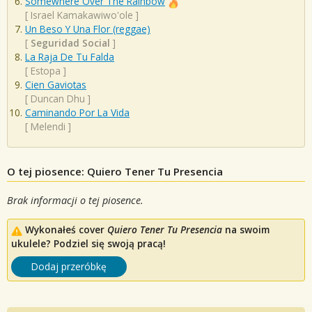
Somewhere Over The Rainbow
[
Israel Kamakawiwo'ole
]
Un Beso Y Una Flor (reggae)
[
Seguridad Social
]
La Raja De Tu Falda
[
Estopa
]
Cien Gaviotas
[
Duncan Dhu
]
Caminando Por La Vida
[
Melendi
]
O tej piosence: Quiero Tener Tu Presencia
Brak informacji o tej piosence.
Wykonałeś cover
Quiero Tener Tu Presencia
na swoim
ukulele? Podziel się swoją pracą!
Dodaj przeróbkę