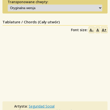
Transponowane chwyty:
Tablature / Chords (Cały utwór)
Font size:
A-
A
A+
Artysta:
Seguridad Social