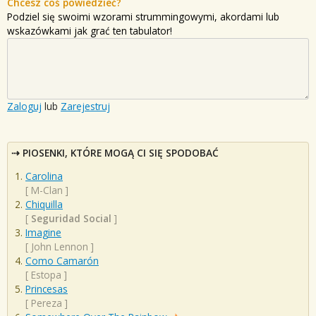
Chcesz coś powiedzieć?
Podziel się swoimi wzorami strummingowymi, akordami lub
wskazówkami jak grać ten tabulator!
Zaloguj
lub
Zarejestruj
PIOSENKI, KTÓRE MOGĄ CI SIĘ SPODOBAĆ
Carolina
[
M-Clan
]
Chiquilla
[
Seguridad Social
]
Imagine
[
John Lennon
]
Como Camarón
[
Estopa
]
Princesas
[
Pereza
]