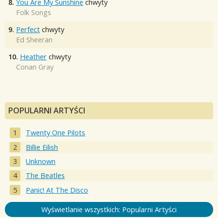
8.
You Are My Sunshine
chwyty
Folk Songs
9.
Perfect
chwyty
Ed Sheeran
10.
Heather
chwyty
Conan Gray
POPULARNI ARTYŚCI
Twenty One Pilots
Billie Eilish
Unknown
The Beatles
Panic! At The Disco
Wyświetlanie wszystkich: Popularni Artyści