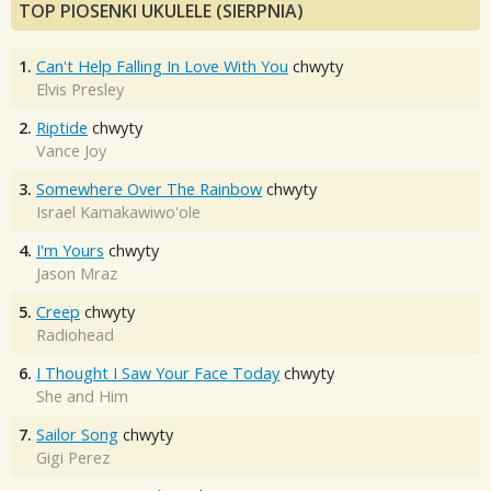
TOP PIOSENKI UKULELE (SIERPNIA)
1.
Can't Help Falling In Love With You
chwyty
Elvis Presley
2.
Riptide
chwyty
Vance Joy
3.
Somewhere Over The Rainbow
chwyty
Israel Kamakawiwo'ole
4.
I'm Yours
chwyty
Jason Mraz
5.
Creep
chwyty
Radiohead
6.
I Thought I Saw Your Face Today
chwyty
She and Him
7.
Sailor Song
chwyty
Gigi Perez