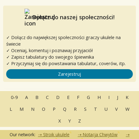
Dołącz do naszej społeczności!
✓ Dołącz do największej społeczności graczy ukulele na
świecie
✓ Oceniaj, komentuj i poznawaj przyjaciół
✓ Zapisz tabulatury do swojego śpiewnika
✓ Przyczyniaj się do powstawania tabulatur, coverów, itp.
Zarejestruj
0-9
A
B
C
D
E
F
G
H
I
J
K
L
M
N
O
P
Q
R
S
T
U
V
W
X
Y
Z
Our network:
Stroik ukulele
Notacja Chwytów