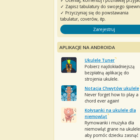
✓ Oceniaj, komentuj i poznawaj przyjac
✓ Zapisz tabulatury do swojego śpiewn
✓ Przyczyniaj się do powstawania
tabulatur, coverów, itp.
Zarejestruj
APLIKACJE NA ANDROIDA
Ukulele Tuner
Pobierz najdokładniejszą
bezpłatną aplikację do
strojenia ukulele.
Notacja Chwytów ukulele
Never forget how to play a
chord ever again!
Kołysanki na ukulele dla
niemowląt
Rymowanki i muzyka dla
niemowląt grane na ukulele
aby pomóc dziecku zasnąć :