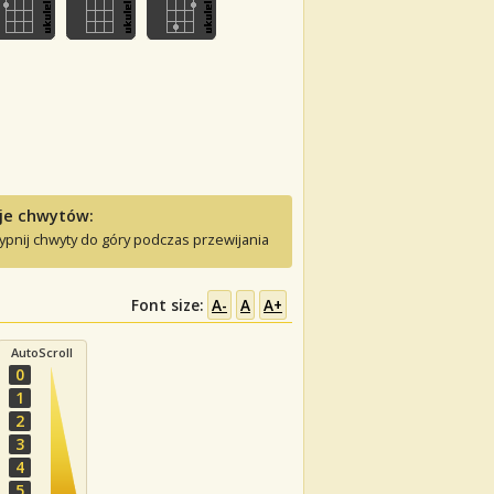
je chwytów:
ypnij chwyty do góry podczas przewijania
Font size:
A-
A
A+
AutoScroll
0
1
2
3
4
5