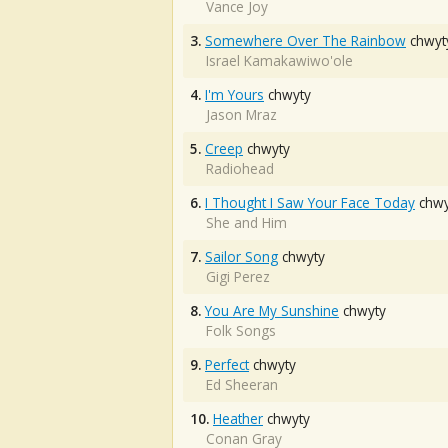
Vance Joy
3.
Somewhere Over The Rainbow
chwyt
Israel Kamakawiwo'ole
4.
I'm Yours
chwyty
Jason Mraz
5.
Creep
chwyty
Radiohead
6.
I Thought I Saw Your Face Today
chwy
She and Him
7.
Sailor Song
chwyty
Gigi Perez
8.
You Are My Sunshine
chwyty
Folk Songs
9.
Perfect
chwyty
Ed Sheeran
10.
Heather
chwyty
Conan Gray