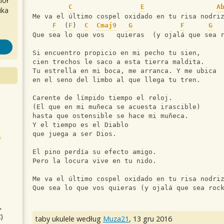
iół
C
E
A
ika
Me va el último cospel oxidado en tu risa nodri
F
  (
F
)  
C
Cmaj9
G
F
G
Que sea lo que vos   quieras  (y ojalá que sea 
Si encuentro propicio en mi pecho tu sien,
cien trechos le saco a esta tierra maldita.
Tu estrella en mi boca, me arranca. Y me ubica
en el seno del limbo al que llega tu tren.
Carente de límpido tiempo el reloj.
(El que en mi muñeca se acuesta irascible)
hasta que ostensible se hace mi muñeca.
Y el tiempo es el Diablo
que juega a ser Dios.
El pino perdía su efecto amigo.
Pero la locura vive en tu nido.
Me va el último cospel oxidado en tu risa nodri
Que sea lo que vos quieras (y ojalá que sea roc
,
)
taby ukulele według
Muza21
,
13 gru 2016