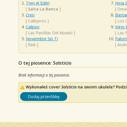
Tren Al Edén
Hoja 
[
Salta La Banca
]
[
Drea
Creo
Basta
[
Callejeros
]
[
Los 
Calipso
Viejo
[
Las Pastillas Del Abuelo
]
[
Las P
Noviembre Sin Ti
Palom
[
Reik
]
[
Andr
O tej piosence: Solsticio
Brak informacji o tej piosence.
Wykonałeś cover
Solsticio
na swoim ukulele? Podzie
Dodaj przeróbkę