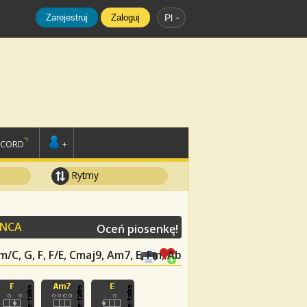
Zarejestruj
Zaloguj
Pl
SCORD
+
Rytmy
ANCA
Oceń piosenkę!
/C, G, F, F/E, Cmaj9, Am7, E, Fm, Ab