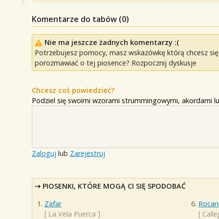
Komentarze do tabów (
0
)
Nie ma jeszcze żadnych komentarzy :(
Potrzebujesz pomocy, masz wskazówkę którą chcesz się p
porozmawiać o tej piosence? Rozpocznij dyskusje
Chcesz coś powiedzieć?
Podziel się swoimi wzorami strummingowymi, akordami lu
Zaloguj
lub
Zarejestruj
PIOSENKI, KTÓRE MOGĄ CI SIĘ SPODOBAĆ
Zafar
Rocanr
[
La Vela Puerca
]
[
Calle