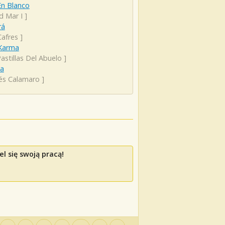
En Blanco
d Mar I
]
rá
Cafres
]
 Karma
astillas Del Abuelo
]
a
és Calamaro
]
l się swoją pracą!