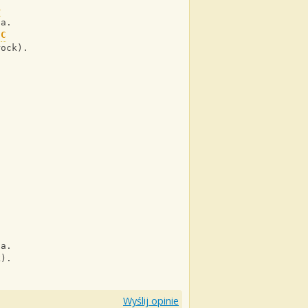
b
za.
C
rock).
za.
k).
Wyślij opinie