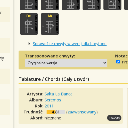
y
Sprawdź te chwyty w wersji dla barytonu
Transponowane chwyty:
Notac
ty
Prz
Tablature / Chords (Cały utwór)
Artysta:
Salta La Banca
Album:
Seremos
Rok:
2011
Trudność:
4.81
(
zaawansowany
)
Akord:
nieznane
Chwyty