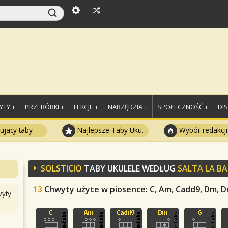
TY +
PRZERÓBKI +
LEKCJE +
NARZĘDZIA +
SPOŁECZNOŚĆ +
DI
ujacy taby
Najlepsze Taby Ukulele
Wybór redakcji
SOLSTICIO
TABY UKULELE WEDŁUG
SALTA LA B
13
Chwyty użyte w piosence
: C, Am, Cadd9, Dm, Dm
yty