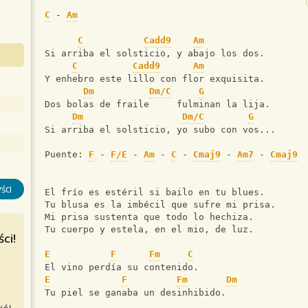
C
 - 
Am
C
Cadd9
Am
Si arriba el solsticio, y abajo los dos.
C
Cadd9
Am
Y enhebro este lillo con flor exquisita.
Dm
Dm/C
G
Dos bolas de fraile     fulminan la lija.
Dm
Dm/C
G
Si arriba el solsticio, yo subo con vos...
Puente: 
F
 - 
F/E
 - 
Am
 - 
C
 - 
Cmaj9
 - 
Am7
 - 
Cmaj9
ści
El frío es estéril si bailo en tu blues.
Tu blusa es la imbécil que sufre mi prisa.
Mi prisa sustenta que todo lo hechiza.
Tu cuerpo y estela, en el mio, de luz.
ci!
E
F
Fm
C
El vino perdía su contenido.
E
F
Fm
Dm
Tu piel se ganaba un desinhibido.