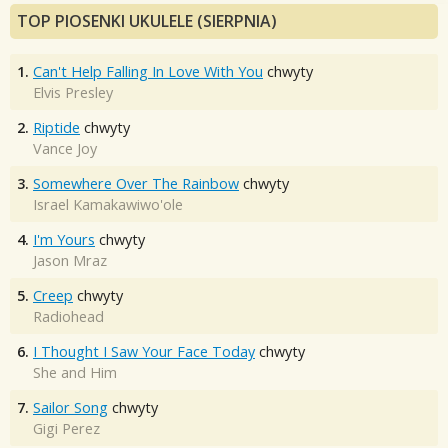
TOP PIOSENKI UKULELE (SIERPNIA)
1.
Can't Help Falling In Love With You
chwyty
Elvis Presley
2.
Riptide
chwyty
Vance Joy
3.
Somewhere Over The Rainbow
chwyty
Israel Kamakawiwo'ole
4.
I'm Yours
chwyty
Jason Mraz
5.
Creep
chwyty
Radiohead
6.
I Thought I Saw Your Face Today
chwyty
She and Him
7.
Sailor Song
chwyty
Gigi Perez