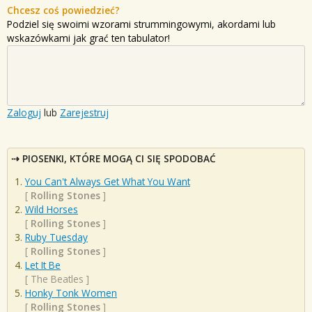
Chcesz coś powiedzieć?
Podziel się swoimi wzorami strummingowymi, akordami lub
wskazówkami jak grać ten tabulator!
Zaloguj
lub
Zarejestruj
PIOSENKI, KTÓRE MOGĄ CI SIĘ SPODOBAĆ
You Can't Always Get What You Want
[
Rolling Stones
]
Wild Horses
[
Rolling Stones
]
Ruby Tuesday
[
Rolling Stones
]
Let It Be
[
The Beatles
]
Honky Tonk Women
[
Rolling Stones
]