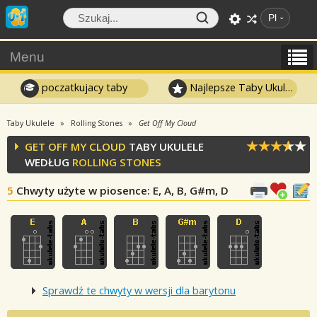
Pl
Menu
poczatkujacy taby
Najlepsze Taby Ukulele
Taby Ukulele
Rolling Stones
Get Off My Cloud
GET OFF MY CLOUD
TABY UKULELE
WEDŁUG
ROLLING STONES
5
Chwyty użyte w piosence
: E, A, B, G#m, D
Sprawdź te chwyty w wersji dla barytonu