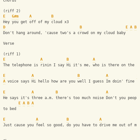
Chorus
(riff 2)
E
G#m
A
B
Hey you get off of my cloud x3
D
B
E
A
B
Don't hang around, 'cause two's a crowd on my cloud baby
Verse
(riff 1)
E
A
B
A
The telephone is rinin I say Hi it's me, who is there on the l
E
A
B
A
E
A
 voice says Hi hello how are you well I guess Im doin' fine
E
A
B
A
He says it's three a.m. there's too much noise Don't you peopl
E
A
B
A
to bed
E
A
B
A
Just cause you feel so good, do you have to drive me out of my