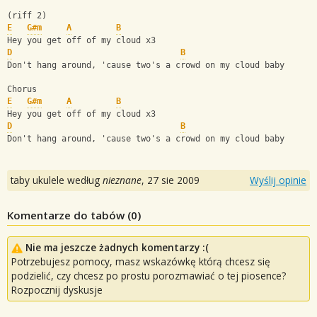
(riff 2)
E
G#m
A
B
Hey you get off of my cloud x3
D
B
Don't hang around, 'cause two's a crowd on my cloud baby
Chorus
E
G#m
A
B
Hey you get off of my cloud x3
D
B
Don't hang around, 'cause two's a crowd on my cloud baby
taby ukulele według
nieznane
,
27 sie 2009
Wyślij opinie
Komentarze do tabów (
0
)
Nie ma jeszcze żadnych komentarzy :(
Potrzebujesz pomocy, masz wskazówkę którą chcesz się
podzielić, czy chcesz po prostu porozmawiać o tej piosence?
Rozpocznij dyskusje