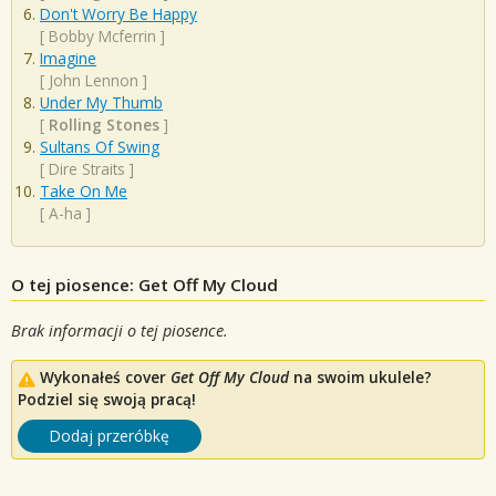
Don't Worry Be Happy
[
Bobby Mcferrin
]
Imagine
[
John Lennon
]
Under My Thumb
[
Rolling Stones
]
Sultans Of Swing
[
Dire Straits
]
Take On Me
[
A-ha
]
O tej piosence: Get Off My Cloud
Brak informacji o tej piosence.
Wykonałeś cover
Get Off My Cloud
na swoim ukulele?
Podziel się swoją pracą!
Dodaj przeróbkę