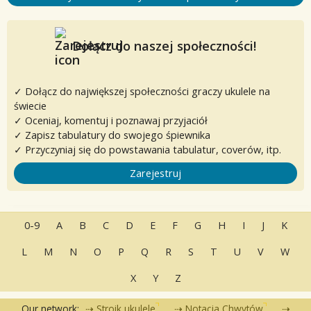
Dołącz do naszej społeczności!
✓ Dołącz do największej społeczności graczy ukulele na
świecie
✓ Oceniaj, komentuj i poznawaj przyjaciół
✓ Zapisz tabulatury do swojego śpiewnika
✓ Przyczyniaj się do powstawania tabulatur, coverów, itp.
Zarejestruj
0-9
A
B
C
D
E
F
G
H
I
J
K
L
M
N
O
P
Q
R
S
T
U
V
W
X
Y
Z
Our network:
Stroik ukulele
Notacja Chwytów