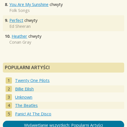
8.
You Are My Sunshine
chwyty
Folk Songs
9.
Perfect
chwyty
Ed Sheeran
10.
Heather
chwyty
Conan Gray
POPULARNI ARTYŚCI
Twenty One Pilots
Billie Eilish
Unknown
The Beatles
Panic! At The Disco
Wyświetlanie wszystkich: Popularni Artyści