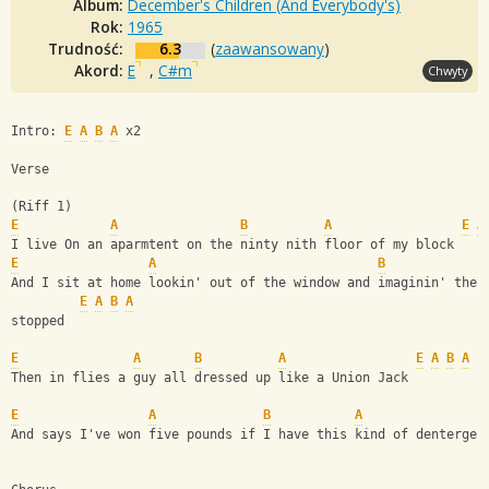
Album:
December's Children (And Everybody's)
Rok:
1965
Trudność:
6.3
(
zaawansowany
)
Akord:
E
,
C#m
Chwyty
Intro: 
E
A
B
A
 x2
Verse
(Riff 1)
E
A
B
A
E
A
I live On an aparmtent on the ninty nith floor of my block
E
A
B
And I sit at home lookin' out of the window and imaginin' the 
E
A
B
A
stopped
E
A
B
A
E
A
B
A
Then in flies a guy all dressed up like a Union Jack
E
A
B
A
And says I've won five pounds if I have this kind of dentergen