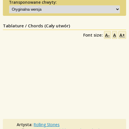
Transponowane chwyty:
Tablature / Chords (Cały utwór)
Font size:
A-
A
A+
Artysta:
Rolling Stones