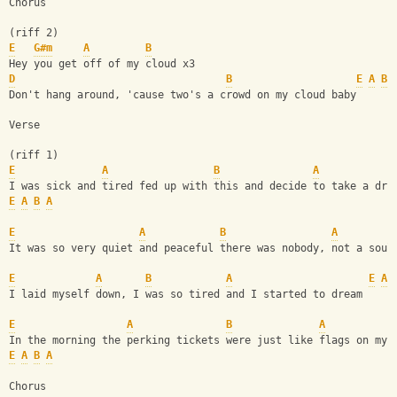
Chorus
(riff 2)
E
G#m
A
B
Hey you get off of my cloud x3
D
B
E
A
B
Don't hang around, 'cause two's a crowd on my cloud baby
Verse
(riff 1)
E
A
B
A
I was sick and tired fed up with this and decide to take a dri
E
A
B
A
E
A
B
A
It was so very quiet and peaceful there was nobody, not a soul
E
A
B
A
E
A
I laid myself down, I was so tired and I started to dream
E
A
B
A
In the morning the perking tickets were just like flags on my 
E
A
B
A
Chorus