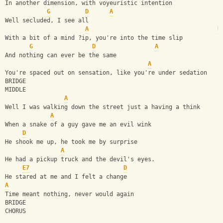
In another dimension, with voyeuristic intention
G
D
A
Well secluded, I see all
A
B
With a bit of a mind ?ip, you're into the time slip
G
D
A
And nothing can ever be the same 
A
You're spaced out on sensation, like you're under sedation
BRIDGE
MIDDLE
A
Well I was walking down the street just a having a think 
A
When a snake of a guy gave me an evil wink
D
He shook me up, he took me by surprise
A
He had a pickup truck and the devil's eyes.
E7
D
He stared at me and I felt a change
A
Time meant nothing, never would again
BRIDGE
CHORUS