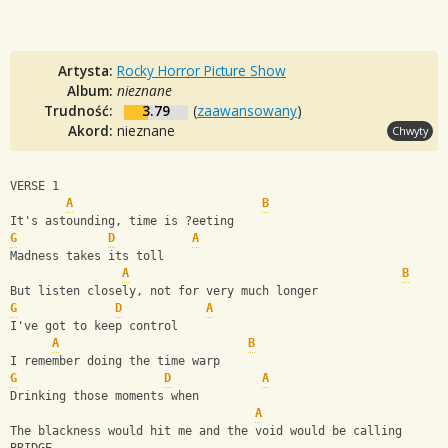
Artysta:
Rocky Horror Picture Show
Album:
nieznane
Trudność:
3.79
(
zaawansowany
)
Akord:
nieznane
Chwyty
VERSE 1
A
B
It's astounding, time is ?eeting
G
D
A
Madness takes its toll
A
B
But listen closely, not for very much longer
G
D
A
I've got to keep control
A
B
I remember doing the time warp
G
D
A
Drinking those moments when
A
The blackness would hit me and the void would be calling