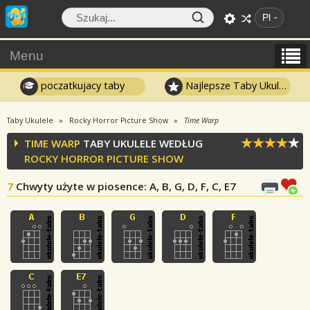
Pl
Menu
poczatkujacy taby
Najlepsze Taby Ukulele
Taby Ukulele
Rocky Horror Picture Show
Time Warp
TIME WARP
TABY UKULELE WEDŁUG
ROCKY HORROR PICTURE SHOW
7
Chwyty użyte w piosence
: A, B, G, D, F, C, E7