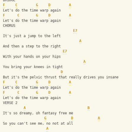
BRIDGE
F
C
G
D
A
Let's do the time warp again
F
C
G
D
A
Let's do the time warp again
CHORUS
E7
It's just a jump to the left
A
And then a step to the right
E7
With your hands on your hips
A
You bring your knees in tight
D
But it's the pelvic thrust that really drives you insane
F
C
G
D
A
Let's do the time warp again
F
C
G
D
A
Let's do the time warp again
VERSE 2
A
B
It's so dreamy, oh fantasy free me
G
D
A
So you can't see me, no not at all
A