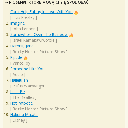
PIOSENKI, KTÓRE MOGĄ CI SIĘ SPODOBAĆ
Can't Help Falling In Love With You
[
Elvis Presley
]
Imagine
[
John Lennon
]
Somewhere Over The Rainbow
[
Israel Kamakawiwo'ole
]
Damnit, Janet
[
Rocky Horror Picture Show
]
Riptide
[
Vance Joy
]
Someone Like You
[
Adele
]
Hallelujah
[
Rufus Wainwright
]
Let It Be
[
The Beatles
]
Hot Patootie
[
Rocky Horror Picture Show
]
Hakuna Matata
[
Disney
]