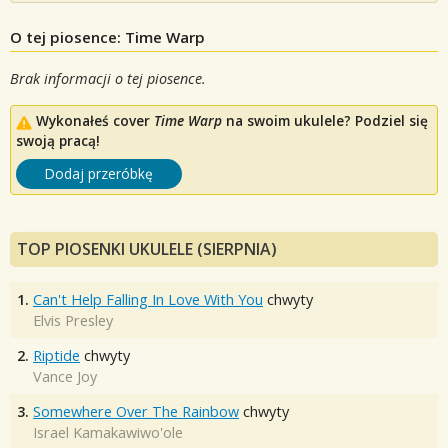
O tej piosence: Time Warp
Brak informacji o tej piosence.
Wykonałeś cover
Time Warp
na swoim ukulele? Podziel się
swoją pracą!
Dodaj przeróbkę
TOP PIOSENKI UKULELE (SIERPNIA)
1.
Can't Help Falling In Love With You
chwyty
Elvis Presley
2.
Riptide
chwyty
Vance Joy
3.
Somewhere Over The Rainbow
chwyty
Israel Kamakawiwo'ole