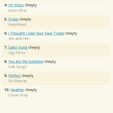
4.
I'm Yours
chwyty
Jason Mraz
5.
Creep
chwyty
Radiohead
6.
I Thought I Saw Your Face Today
chwyty
She and Him
7.
Sailor Song
chwyty
Gigi Perez
8.
You Are My Sunshine
chwyty
Folk Songs
9.
Perfect
chwyty
Ed Sheeran
10.
Heather
chwyty
Conan Gray