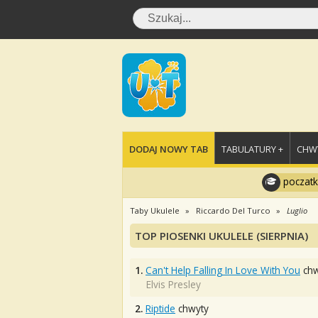
DODAJ NOWY TAB
TABULATURY +
CHWY
poczatk
Taby Ukulele
Riccardo Del Turco
Luglio
TOP PIOSENKI UKULELE (SIERPNIA)
1.
Can't Help Falling In Love With You
chw
Elvis Presley
2.
Riptide
chwyty