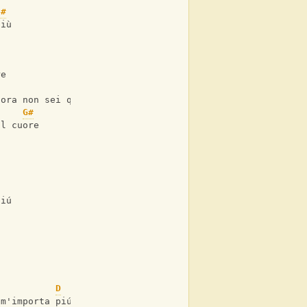
C#
più
re
C#
C#7
cora non sei qui
G#
al cuore
piú
u
D
D7
 m'importa piú