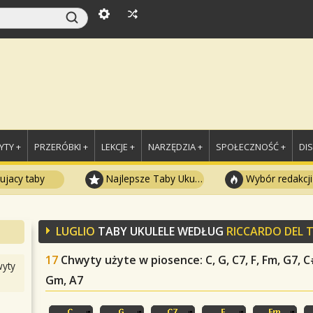
TY +
PRZERÓBKI +
LEKCJE +
NARZĘDZIA +
SPOŁECZNOŚĆ +
DI
ujacy taby
Najlepsze Taby Ukulele
Wybór redakcji
LUGLIO
TABY UKULELE WEDŁUG
RICCARDO DEL 
17
Chwyty użyte w piosence
: C, G, C7, F, Fm, G7,
yty
Gm, A7