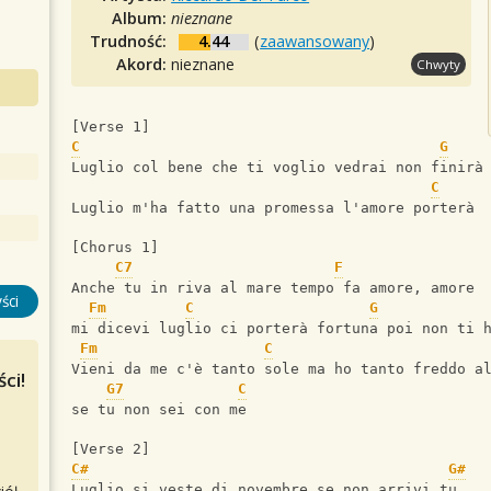
Album:
nieznane
Trudność:
4.44
(
zaawansowany
)
Akord:
nieznane
Chwyty
[Verse 1]
C
G
Luglio col bene che ti voglio vedrai non finirà
C
Luglio m'ha fatto una promessa l'amore porterà
[Chorus 1]
C7
F
Anche tu in riva al mare tempo fa amore, amore
ści
Fm
C
G
mi dicevi luglio ci porterà fortuna poi non ti 
Fm
C
Vieni da me c'è tanto sole ma ho tanto freddo a
ci!
G7
C
se tu non sei con me
[Verse 2]
C#
G#
Luglio si veste di novembre se non arrivi tu