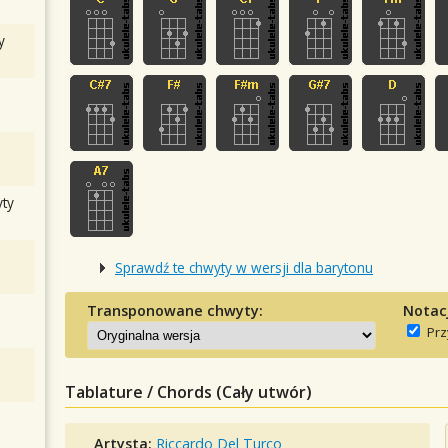
y
ty
Sprawdź te chwyty w wersji dla barytonu
Transponowane chwyty:
Notac
Prz
Tablature / Chords (Cały utwór)
Artysta:
Riccardo Del Turco