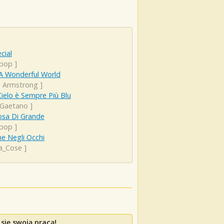
cial
pop
]
A Wonderful World
s Armstrong
]
Cielo è Sempre Più Blu
 Gaetano
]
osa Di Grande
pop
]
e Negli Occhi
a_Cose
]
się swoją pracą!