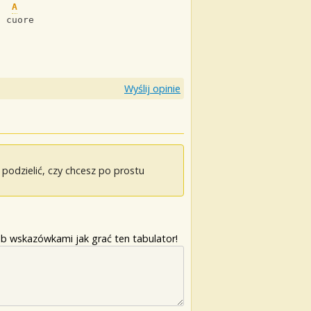
A
l cuore
Wyślij opinie
odzielić, czy chcesz po prostu
b wskazówkami jak grać ten tabulator!