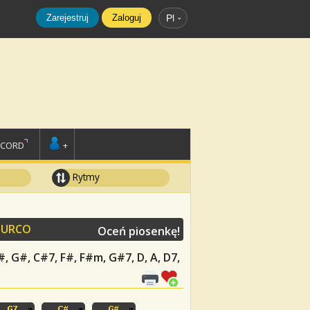
Zarejestruj
Zaloguj
Pl
SCORD
+
Rytmy
TURCO
Oceń piosenkę!
 C#, G#, C#7, F#, F#m, G#7, D, A, D7,