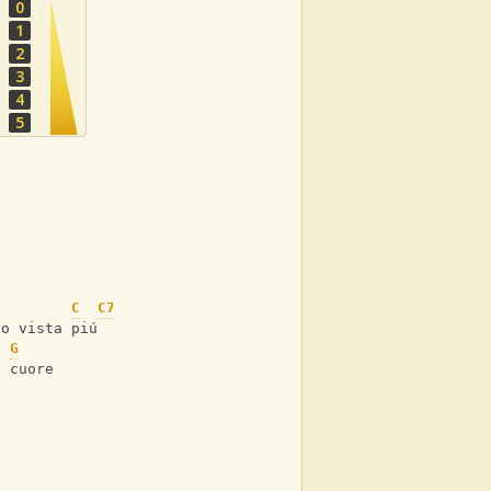
0
1
2
3
4
5
C
C7
ho vista piú
G
l cuore