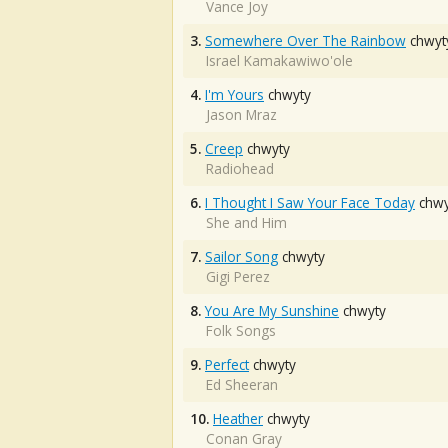
Vance Joy
3.
Somewhere Over The Rainbow
chwyt
Israel Kamakawiwo'ole
4.
I'm Yours
chwyty
Jason Mraz
5.
Creep
chwyty
Radiohead
6.
I Thought I Saw Your Face Today
chwy
She and Him
7.
Sailor Song
chwyty
Gigi Perez
8.
You Are My Sunshine
chwyty
Folk Songs
9.
Perfect
chwyty
Ed Sheeran
10.
Heather
chwyty
Conan Gray