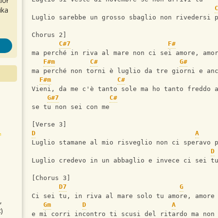
iół
ika
Luglio sarebbe un grosso sbaglio non rivedersi 
Chorus 2]
C#7
F#
ma perché in riva al mare non ci sei amore, amo
F#m
C#
G#
ma perché non torni è luglio da tre giorni e an
F#m
C#
Vieni, da me c'è tanto sole ma ho tanto freddo 
G#7
C#
se tu non sei con me
[Verse 3]
D
A
Luglio stamane al mio risveglio non ci speravo 
D
Luglio credevo in un abbaglio e invece ci sei t
[Chorus 3]
D7
G
Ci sei tu, in riva al mare solo tu amore, amore
,
Gm
D
A
)
e mi corri incontro ti scusi del ritardo ma non