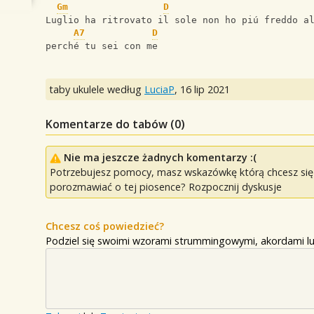
Gm
D
Luglio ha ritrovato il sole non ho piú freddo a
A7
D
perché tu sei con me
taby ukulele według
LuciaP
,
16 lip 2021
Komentarze do tabów (
0
)
Nie ma jeszcze żadnych komentarzy :(
Potrzebujesz pomocy, masz wskazówkę którą chcesz się p
porozmawiać o tej piosence? Rozpocznij dyskusje
Chcesz coś powiedzieć?
Podziel się swoimi wzorami strummingowymi, akordami lu