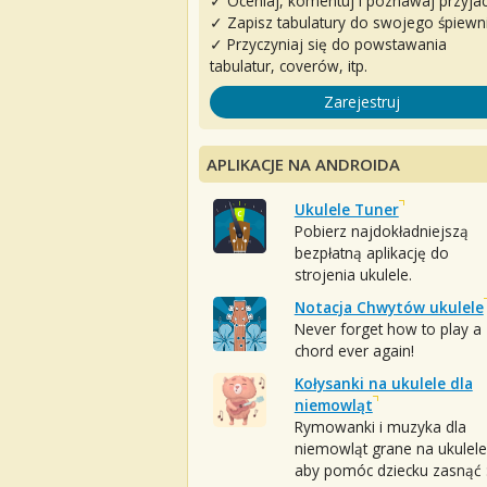
✓ Oceniaj, komentuj i poznawaj przyjac
✓ Zapisz tabulatury do swojego śpiewn
✓ Przyczyniaj się do powstawania
tabulatur, coverów, itp.
Zarejestruj
APLIKACJE NA ANDROIDA
Ukulele Tuner
Pobierz najdokładniejszą
bezpłatną aplikację do
strojenia ukulele.
Notacja Chwytów ukulele
Never forget how to play a
chord ever again!
Kołysanki na ukulele dla
niemowląt
Rymowanki i muzyka dla
niemowląt grane na ukulele
aby pomóc dziecku zasnąć :