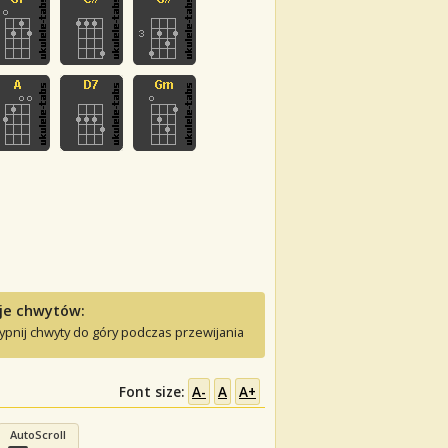
je chwytów:
ypnij chwyty do góry podczas przewijania
Font size:
A-
A
A+
AutoScroll