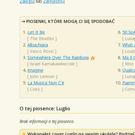
Zaloguj
lub
Zarejestruj
PIOSENKI, KTÓRE MOGĄ CI SIĘ SPODOBAĆ
Let It Be
50 Spe
[
The Beatles
]
[
Luna
Albachiara
What 
[
Vasco Rossi
]
[
Loui
Somewhere Over The Rainbow
Ma Il 
[
Israel Kamakawiwo'ole
]
[
Rino
Imagine
Qualc
[
John Lennon
]
[
Luna
La Musica Non C'è
Fiamm
[
Coez
]
[
Com
O tej piosence: Luglio
Brak informacji o tej piosence.
Wykonałeś cover
Luglio
na swoim ukulele? Podziel 