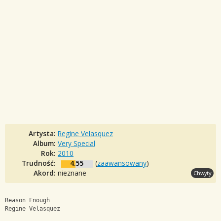
Artysta:
Regine Velasquez
Album:
Very Special
Rok:
2010
Trudność:
4.55
(
zaawansowany
)
Akord:
nieznane
Chwyty
Reason Enough
Regine Velasquez