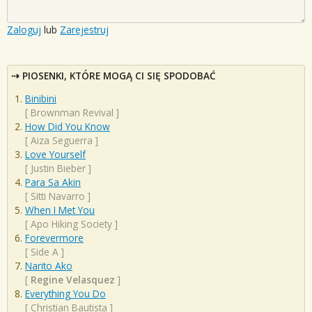
Zaloguj
lub
Zarejestruj
PIOSENKI, KTÓRE MOGĄ CI SIĘ SPODOBAĆ
Binibini
[
Brownman Revival
]
How Did You Know
[
Aiza Seguerra
]
Love Yourself
[
Justin Bieber
]
Para Sa Akin
[
Sitti Navarro
]
When I Met You
[
Apo Hiking Society
]
Forevermore
[
Side A
]
Narito Ako
[
Regine Velasquez
]
Everything You Do
[
Christian Bautista
]