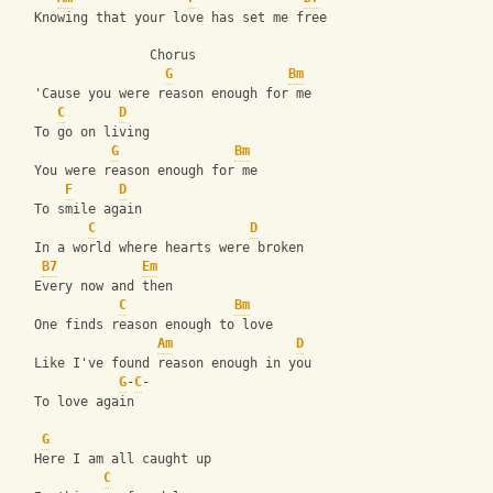
   Knowing that your love has set me free
                  Chorus
G
Bm
   'Cause you were reason enough for me 
C
D
   To go on living
G
Bm
   You were reason enough for me 
F
D
   To smile again
C
D
   In a world where hearts were broken 
B7
Em
   Every now and then
C
Bm
   One finds reason enough to love
Am
D
   Like I've found reason enough in you 
G
-
C
-
   To love again
G
   Here I am all caught up 
C