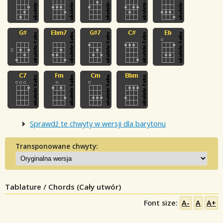
Sprawdź te chwyty w wersji dla barytonu
Transponowane chwyty:
Tablature / Chords (Cały utwór)
Font size:
A-
A
A+