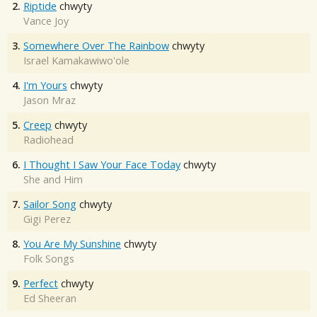
2.
Riptide
chwyty
Vance Joy
3.
Somewhere Over The Rainbow
chwyty
Israel Kamakawiwo'ole
4.
I'm Yours
chwyty
Jason Mraz
5.
Creep
chwyty
Radiohead
6.
I Thought I Saw Your Face Today
chwyty
She and Him
7.
Sailor Song
chwyty
Gigi Perez
8.
You Are My Sunshine
chwyty
Folk Songs
9.
Perfect
chwyty
Ed Sheeran