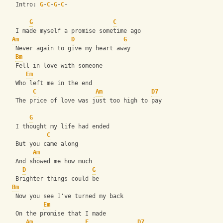
   Intro: 
G
-
C
-
G
-
C
-
G
C
   I made myself a promise sometime ago
Am
D
G
   Never again to give my heart away
Bm
   Fell in love with someone 
Em
   Who left me in the end
C
Am
D7
   The price of love was just too high to pay
G
   I thought my life had ended 
C
   But you came along
Am
   And showed me how much 
D
G
   Brighter things could be
Bm
   Now you see I've turned my back 
Em
   On the promise that I made
Am
F
D7