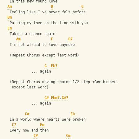
   In this new found love
Am
D
G
   Feeling like I've never felt before
Bm
   Putting my love on the line with you
Em
   Taking a chance again
Am
F
D7
   I'm not afraid to love anymore
   (Repeat Chorus except last word)
G
Eb7
             ... again
   (Repeat Chorus moving chords 1/2 step <G#> higher,
    except last word)
G#
-
Ebm7
,
G#7
             ... again
C#
Eb
   In a world where hearts were broken 
C7
Fm
   Every now and then
C#
Cm