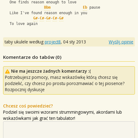
   One finds reason enough to love
Bbm
Eb
 pause
   Like I've found reason enough in you 
G#
-
C#
-
G#
-
C#
-
G#
   To love again
taby ukulele według
project8
,
04 sty 2013
Wyślij opinie
Komentarze do tabów (
0
)
Nie ma jeszcze żadnych komentarzy :(
Potrzebujesz pomocy, masz wskazówkę którą chcesz się
podzielić, czy chcesz po prostu porozmawiać o tej piosence?
Rozpocznij dyskusje
Chcesz coś powiedzieć?
Podziel się swoimi wzorami strummingowymi, akordami lub
wskazówkami jak grać ten tabulator!