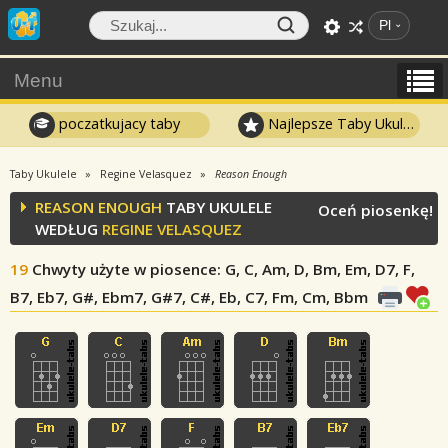
Pl
Menu
poczatkujacy taby
Najlepsze Taby Ukulele
Taby Ukulele
Regine Velasquez
Reason Enough
REASON ENOUGH
TABY UKULELE
Oceń piosenkę!
WEDŁUG
REGINE VELASQUEZ
19
Chwyty użyte w piosence
: G, C, Am, D, Bm, Em, D7, F,
B7, Eb7, G#, Ebm7, G#7, C#, Eb, C7, Fm, Cm, Bbm