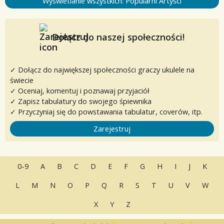
Wyświetlanie wszystkich: Popularni Artyści
Dołącz do naszej społeczności!
✓ Dołącz do największej społeczności graczy ukulele na
świecie
✓ Oceniaj, komentuj i poznawaj przyjaciół
✓ Zapisz tabulatury do swojego śpiewnika
✓ Przyczyniaj się do powstawania tabulatur, coverów, itp.
Zarejestruj
0-9
A
B
C
D
E
F
G
H
I
J
K
L
M
N
O
P
Q
R
S
T
U
V
W
X
Y
Z