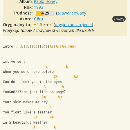
Album:
Pablo Honey
Rok:
1993
Trudność:
4.25
(
zaawansowany
)
Akord:
C#m
Chwyty
Oryginalny tuning:
+1.5
kroki (
oryginalne strojenie
)
Progresja tabów / chwytów stworzonych dla ukulele.
Intro : [
E
][
E
][
G#
][
G#
][
A
][
A
][
Am
][
Am
]
1st verse :
E
E
When you were here before
G#
G#
Couldn't look you in the eyes
A
A
You&#8217;re just like an angel
Am
Am
Your skin makes me cry
E
E
You float like a feather
G#
G#
In a beautiful weather
A
A