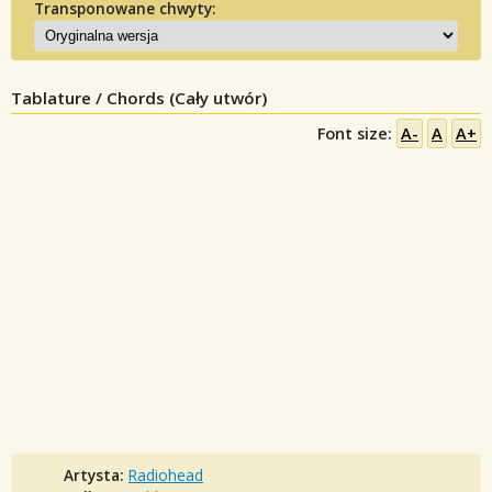
Transponowane chwyty:
Tablature / Chords (Cały utwór)
Font size:
A-
A
A+
Artysta:
Radiohead