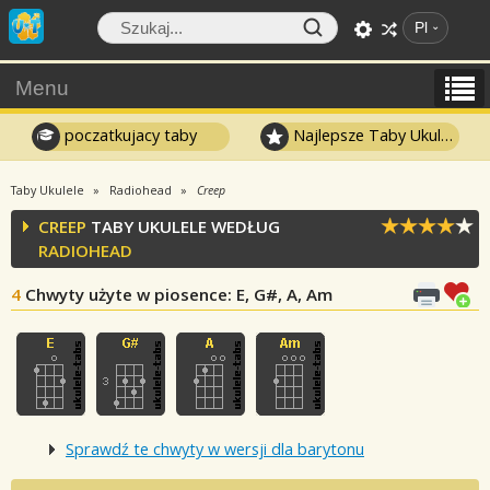
Pl
Menu
poczatkujacy taby
Najlepsze Taby Ukulele
Taby Ukulele
Radiohead
Creep
CREEP
TABY UKULELE WEDŁUG
RADIOHEAD
4
Chwyty użyte w piosence
: E, G#, A, Am
Sprawdź te chwyty w wersji dla barytonu