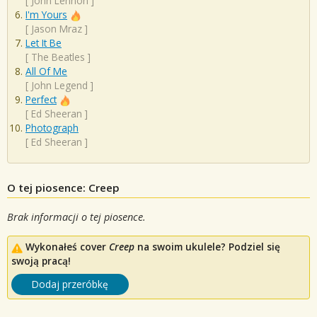
[
John Lennon
]
I'm Yours
[
Jason Mraz
]
Let It Be
[
The Beatles
]
All Of Me
[
John Legend
]
Perfect
[
Ed Sheeran
]
Photograph
[
Ed Sheeran
]
O tej piosence: Creep
Brak informacji o tej piosence.
Wykonałeś cover
Creep
na swoim ukulele? Podziel się
swoją pracą!
Dodaj przeróbkę