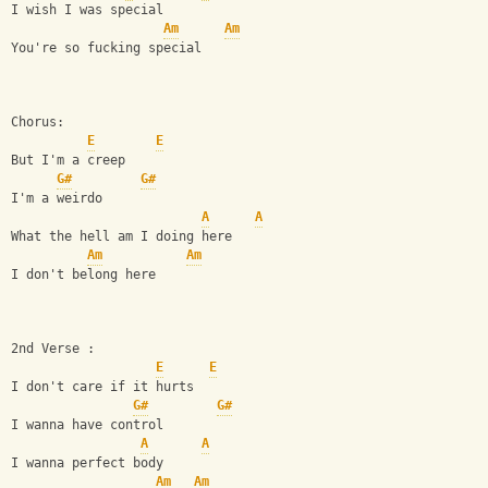
I wish I was special
Am
Am
You're so fucking special
Chorus:
E
E
But I'm a creep
G#
G#
I'm a weirdo
A
A
What the hell am I doing here
Am
Am
I don't belong here
2nd Verse :
E
E
I don't care if it hurts
G#
G#
I wanna have control
A
A
I wanna perfect body
Am
Am