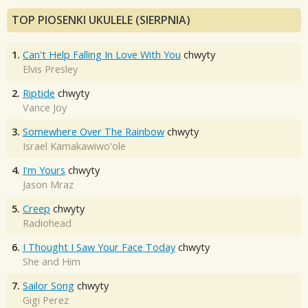
TOP PIOSENKI UKULELE (SIERPNIA)
1.
Can't Help Falling In Love With You
chwyty
Elvis Presley
2.
Riptide
chwyty
Vance Joy
3.
Somewhere Over The Rainbow
chwyty
Israel Kamakawiwo'ole
4.
I'm Yours
chwyty
Jason Mraz
5.
Creep
chwyty
Radiohead
6.
I Thought I Saw Your Face Today
chwyty
She and Him
7.
Sailor Song
chwyty
Gigi Perez