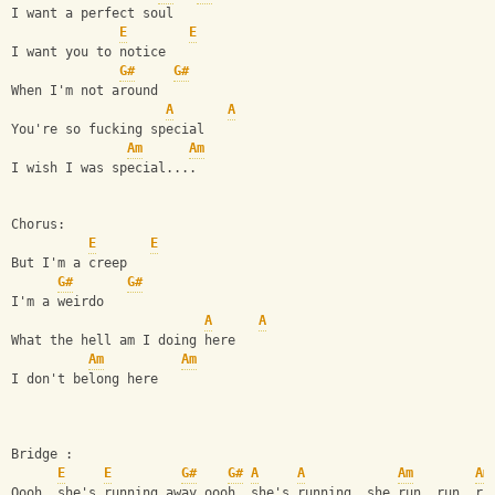
I want a perfect soul
E
E
I want you to notice
G#
G#
When I'm not around
A
A
You're so fucking special
Am
Am
I wish I was special....
Chorus:
E
E
But I'm a creep
G#
G#
I'm a weirdo
A
A
What the hell am I doing here
Am
Am
I don't belong here
Bridge :
E
E
G#
G#
A
A
Am
Am
Oooh, she's running away oooh, she's running, she.run, run,.ru