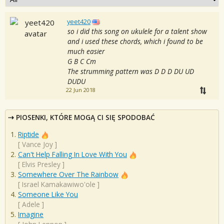
yeet420
so i did this song on ukulele for a talent show
and i used these chords, which i found to be
much easier
G B C Cm
The strumming pattern was D D D DU UD
DUDU
22 Jun 2018
PIOSENKI, KTÓRE MOGĄ CI SIĘ SPODOBAĆ
Riptide
[
Vance Joy
]
Can't Help Falling In Love With You
[
Elvis Presley
]
Somewhere Over The Rainbow
[
Israel Kamakawiwo'ole
]
Someone Like You
[
Adele
]
Imagine