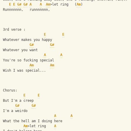
E
E
G#
G#
A
A
Am
>let ring   (
Am
)
Runnnnnnn,   runnnnnnn,
3rd verse :
E
E
Whatever makes you happy
G#
G#
Whatever you want
A
A
You're so fucking special
Am
Am
Wish I was special...
Chorus:
E
E
But I'm a creep
G#
G#
I'm a weirdo
A
A
What the hell am I doing here
Am
>let ring    
A