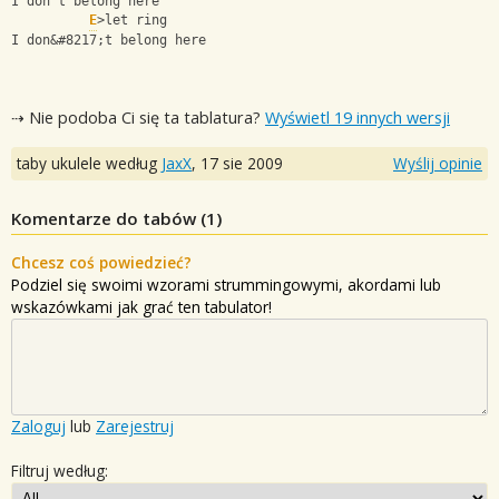
I don't belong here
E
>let ring
I don&#8217;t belong here
⇢ Nie podoba Ci się ta tablatura?
Wyświetl 19 innych wersji
taby ukulele według
JaxX
,
17 sie 2009
Wyślij opinie
Komentarze do tabów (
1
)
Chcesz coś powiedzieć?
Podziel się swoimi wzorami strummingowymi, akordami lub
wskazówkami jak grać ten tabulator!
Zaloguj
lub
Zarejestruj
Filtruj według: