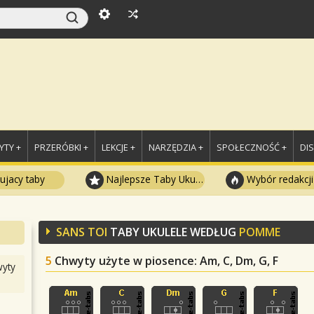
TY +
PRZERÓBKI +
LEKCJE +
NARZĘDZIA +
SPOŁECZNOŚĆ +
DI
ujacy taby
Najlepsze Taby Ukulele
Wybór redakcji
SANS TOI
TABY UKULELE WEDŁUG
POMME
5
Chwyty użyte w piosence
: Am, C, Dm, G, F
yty