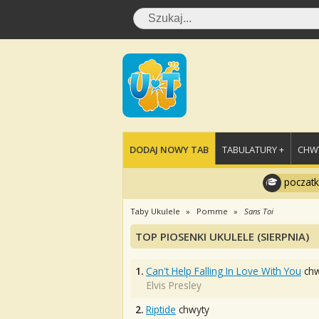
DODAJ NOWY TAB
TABULATURY +
CHWY
poczatk
Taby Ukulele
Pomme
Sans Toi
TOP PIOSENKI UKULELE (SIERPNIA)
1.
Can't Help Falling In Love With You
chw
Elvis Presley
2.
Riptide
chwyty