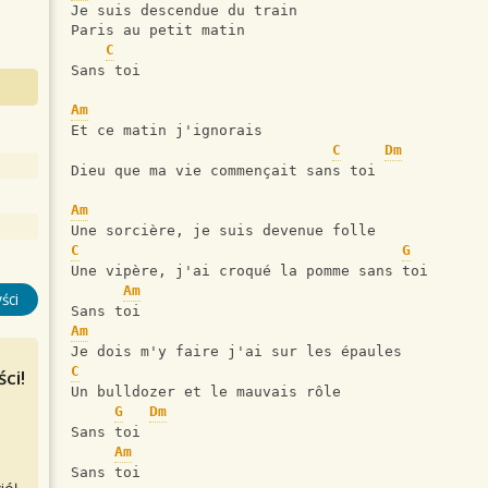
Je suis descendue du train 
Paris au petit matin 
C
Sans toi 
Am
Et ce matin j'ignorais       
C
Dm
Dieu que ma vie commençait sans toi
Am
Une sorcière, je suis devenue folle
C
G
Une vipère, j'ai croqué la pomme sans toi
Am
ści
Sans toi
Am
Je dois m'y faire j'ai sur les épaules
C
ci!
Un bulldozer et le mauvais rôle
G
Dm
Sans toi
Am
Sans toi