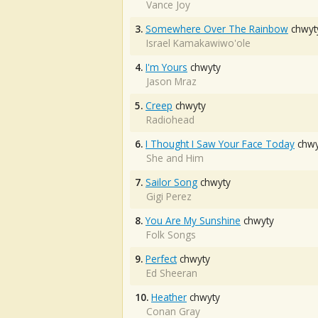
Vance Joy
3.
Somewhere Over The Rainbow
chwyt
Israel Kamakawiwo'ole
4.
I'm Yours
chwyty
Jason Mraz
5.
Creep
chwyty
Radiohead
6.
I Thought I Saw Your Face Today
chwy
She and Him
7.
Sailor Song
chwyty
Gigi Perez
8.
You Are My Sunshine
chwyty
Folk Songs
9.
Perfect
chwyty
Ed Sheeran
10.
Heather
chwyty
Conan Gray