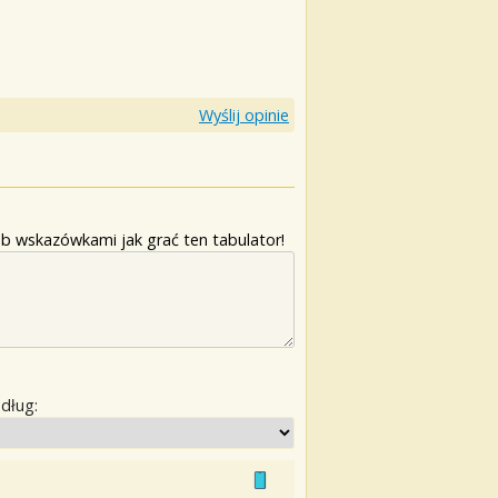
Wyślij opinie
b wskazówkami jak grać ten tabulator!
edług: