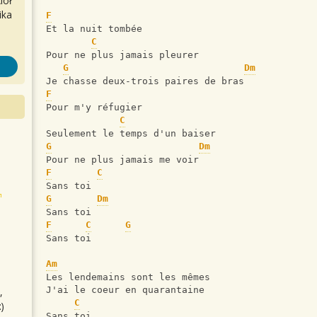
iół
ika
F
Et la nuit tombée
C
Pour ne plus jamais pleurer 
G
Dm
Je chasse deux-trois paires de bras
F
Pour m'y réfugier 
C
Seulement le temps d'un baiser
G
Dm
Pour ne plus jamais me voir
F
C
Sans toi
G
Dm
Sans toi
F
C
G
Sans toi
Am
Les lendemains sont les mêmes
J'ai le coeur en quarantaine
,
C
)
Sans toi