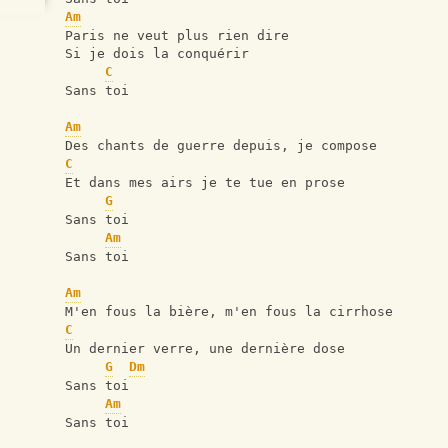
Am
Paris ne veut plus rien dire
Si je dois la conquérir
C
Sans toi
Am
Des chants de guerre depuis, je compose
C
Et dans mes airs je te tue en prose
G
Sans toi
Am
Sans toi
Am
M'en fous la bière, m'en fous la cirrhose
C
Un dernier verre, une dernière dose
G
Dm
Sans toi
Am
Sans toi