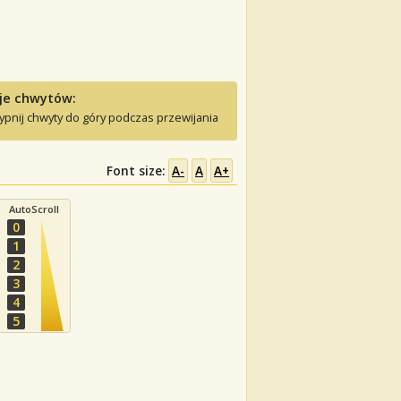
je chwytów:
ypnij chwyty do góry podczas przewijania
Font size:
A-
A
A+
AutoScroll
0
1
2
3
4
5