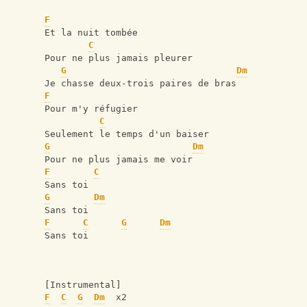
F
Et la nuit tombée
C
Pour ne plus jamais pleurer 
G
Dm
Je chasse deux-trois paires de bras
F
Pour m'y réfugier 
C
Seulement le temps d'un baiser
G
Dm
Pour ne plus jamais me voir
F
C
Sans toi
G
Dm
Sans toi
F
C
G
Dm
Sans toi
[Instrumental]
F
C
G
Dm
  x2