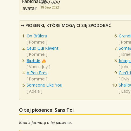
DDU UDU
18 Sep 2022
PIOSENKI, KTÓRE MOGĄ CI SIĘ SPODOBAĆ
On Brûlera
Grand
[
Pomme
]
[
Pom
Ceux Qui Rêvent
Somew
[
Pomme
]
[
Isra
Riptide
Imagi
[
Vance Joy
]
[
John
A Peu Près
Can't 
[
Pomme
]
[
Elvis
Someone Like You
Shall
[
Adele
]
[
Lady
O tej piosence: Sans Toi
Brak informacji o tej piosence.