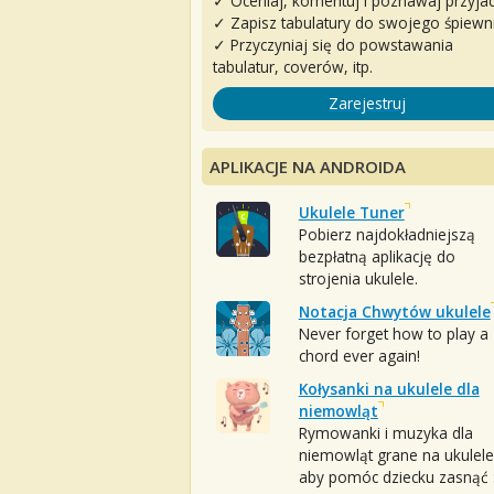
✓ Oceniaj, komentuj i poznawaj przyjac
✓ Zapisz tabulatury do swojego śpiewn
✓ Przyczyniaj się do powstawania
tabulatur, coverów, itp.
Zarejestruj
APLIKACJE NA ANDROIDA
Ukulele Tuner
Pobierz najdokładniejszą
bezpłatną aplikację do
strojenia ukulele.
Notacja Chwytów ukulele
Never forget how to play a
chord ever again!
Kołysanki na ukulele dla
niemowląt
Rymowanki i muzyka dla
niemowląt grane na ukulele
aby pomóc dziecku zasnąć :