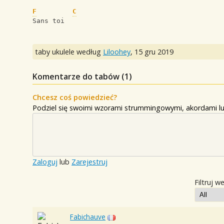
F
C
Sans toi
taby ukulele według
Liloohey
,
15 gru 2019
Komentarze do tabów (
1
)
Chcesz coś powiedzieć?
Podziel się swoimi wzorami strummingowymi, akordami lu
Zaloguj
lub
Zarejestruj
Filtruj w
Fabichauve