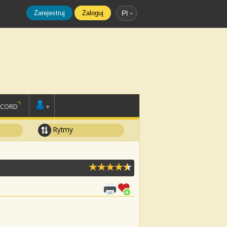
Zarejestruj
Zaloguj
Pl
SCORD
+
Rytmy