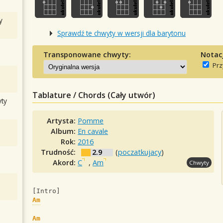
y
Sprawdź te chwyty w wersji dla barytonu
Transponowane chwyty:
Notac
Prz
Tablature / Chords (Cały utwór)
ty
Artysta:
Pomme
Album:
En cavale
Rok:
2016
Trudność:
2.9
(
poczatkujacy
)
Akord:
C
,
Am
Chwyty
[Intro]
Am
Am