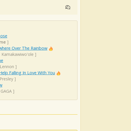
iose
me
]
here Over The Rainbow
el Kamakawiwo'ole
]
ne
 Lennon
]
Help Falling In Love With You
 Presley
]
ow
 GAGA
]