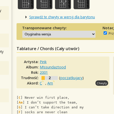
y
Sprawdź te chwyty w wersji dla barytonu
Transponowane chwyty:
Notac
Prz
Tablature / Chords (Cały utwór)
ty
Artysta:
Pink
Album:
M!ssundaztood
Rok:
2001
Trudność:
2
(
poczatkujacy
)
Akord:
C
,
Am
Chwyty
[
C
] Never win first place,
[
Am
] I don’t support the team,
[
G
] I can’t take direction and my
[
F
] socks are never clean