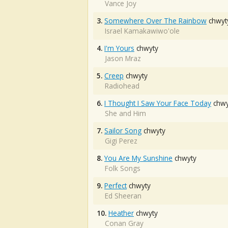
Vance Joy
3.
Somewhere Over The Rainbow
chwyt
Israel Kamakawiwo'ole
4.
I'm Yours
chwyty
Jason Mraz
5.
Creep
chwyty
Radiohead
6.
I Thought I Saw Your Face Today
chwy
She and Him
7.
Sailor Song
chwyty
Gigi Perez
8.
You Are My Sunshine
chwyty
Folk Songs
9.
Perfect
chwyty
Ed Sheeran
10.
Heather
chwyty
Conan Gray