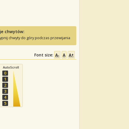
je chwytów:
ypnij chwyty do góry podczas przewijania
Font size:
A-
A
A+
AutoScroll
0
1
2
3
4
5