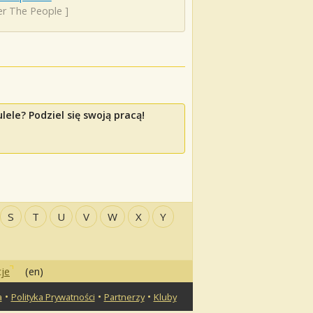
er The People
]
ele? Podziel się swoją pracą!
S
T
U
V
W
X
Y
je
(en)
•
•
•
a
Polityka Prywatności
Partnerzy
Kluby