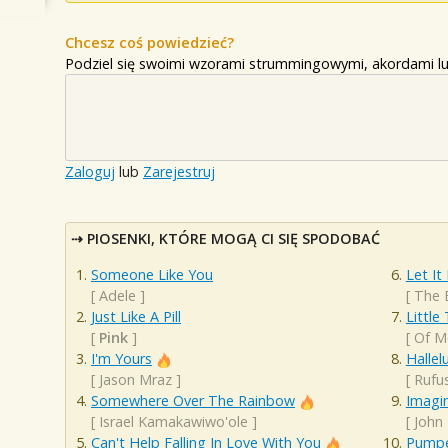
Chcesz coś powiedzieć?
Podziel się swoimi wzorami strummingowymi, akordami lu
Zaloguj
lub
Zarejestruj
PIOSENKI, KTÓRE MOGĄ CI SIĘ SPODOBAĆ
Someone Like You
Let It
[
Adele
]
[
The 
Just Like A Pill
Little
[
Pink
]
[
Of M
I'm Yours
Hallel
[
Jason Mraz
]
[
Rufu
Somewhere Over The Rainbow
Imagi
[
Israel Kamakawiwo'ole
]
[
John
Can't Help Falling In Love With You
Pumpe