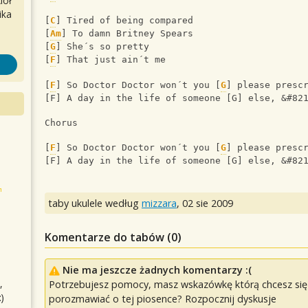
iół
ika
[
C
] Tired of being compared
[
Am
] To damn Britney Spears
[
G
] She´s so pretty
[
F
] That just ain´t me
[
F
] So Doctor Doctor won´t you [
G
] please presc
[F] A day in the life of someone [G] else, &#82
Chorus 
[
F
] So Doctor Doctor won´t you [
G
] please presc
[F] A day in the life of someone [G] else, &#82
taby ukulele według
mizzara
,
02 sie 2009
Komentarze do tabów (
0
)
Nie ma jeszcze żadnych komentarzy :(
,
Potrzebujesz pomocy, masz wskazówkę którą chcesz się p
)
porozmawiać o tej piosence? Rozpocznij dyskusje