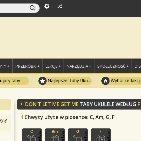
TY +
PRZERÓBKI +
LEKCJE +
NARZĘDZIA +
SPOŁECZNOŚĆ +
DI
ujacy taby
Najlepsze Taby Ukulele
Wybór redakcji
DON'T LET ME GET ME
TABY UKULELE WEDŁUG
P
4
Chwyty użyte w piosence
: C, Am, G, F
yty