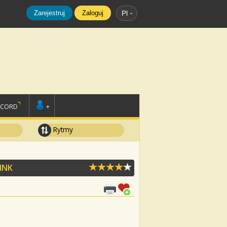
Zarejestruj
Zaloguj
Pl
SCORD
+
Rytmy
INK