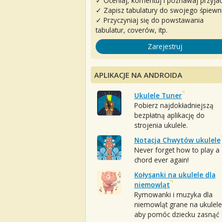
✓ Oceniaj, komentuj i poznawaj przyjac
✓ Zapisz tabulatury do swojego śpiewn
✓ Przyczyniaj się do powstawania
tabulatur, coverów, itp.
Zarejestruj
APLIKACJE NA ANDROIDA
Ukulele Tuner
Pobierz najdokładniejszą
bezpłatną aplikację do
strojenia ukulele.
Notacja Chwytów ukulele
Never forget how to play a
chord ever again!
Kołysanki na ukulele dla
niemowląt
Rymowanki i muzyka dla
niemowląt grane na ukulele
aby pomóc dziecku zasnąć :