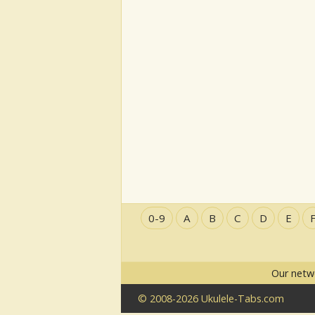
0-9
A
B
C
D
E
Our netw
© 2008-2026 Ukulele-Tabs.com