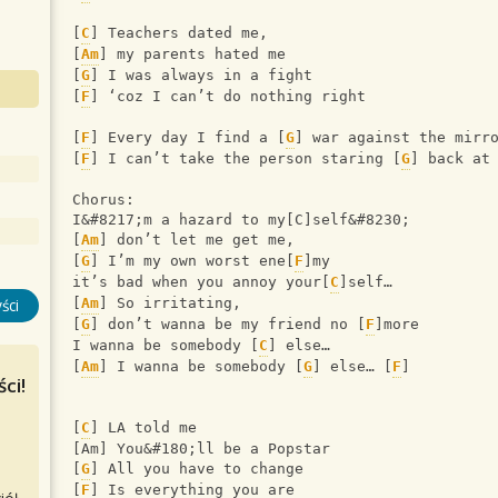
[
C
] Teachers dated me, 
[
Am
] my parents hated me 
[
G
] I was always in a fight 
[
F
] ‘coz I can’t do nothing right
[
F
] Every day I find a [
G
] war against the mirr
[
F
] I can’t take the person staring [
G
] back at
Chorus:
I&#8217;m a hazard to my[C]self&#8230;
[
Am
] don’t let me get me,
[
G
] I’m my own worst ene[
F
]my
it’s bad when you annoy your[
C
]self…
[
Am
] So irritating,
ści
[
G
] don’t wanna be my friend no [
F
]more
I wanna be somebody [
C
] else…
[
Am
] I wanna be somebody [
G
] else… [
F
]
ci!
[
C
] LA told me
[Am] You&#180;ll be a Popstar
[
G
] All you have to change
[
F
] Is everything you are