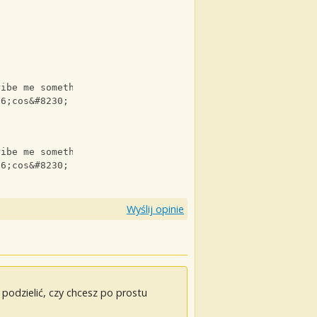
ribe me something,
16;cos&#8230;
ribe me something,
16;cos&#8230;
Wyślij opinie
odzielić, czy chcesz po prostu