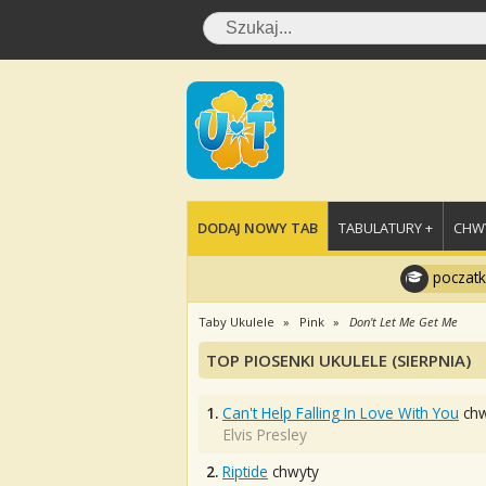
DODAJ NOWY TAB
TABULATURY +
CHWY
poczatk
Taby Ukulele
Pink
Don't Let Me Get Me
TOP PIOSENKI UKULELE (SIERPNIA)
1.
Can't Help Falling In Love With You
chw
Elvis Presley
2.
Riptide
chwyty