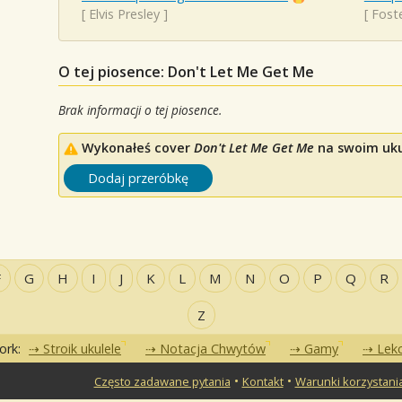
[
Elvis Presley
]
[
Fost
O tej piosence: Don't Let Me Get Me
Brak informacji o tej piosence.
Wykonałeś cover
Don't Let Me Get Me
na swoim ukul
Dodaj przeróbkę
F
G
H
I
J
K
L
M
N
O
P
Q
R
Z
ork:
Stroik ukulele
Notacja Chwytów
Gamy
Lekc
•
•
Często zadawane pytania
Kontakt
Warunki korzystani