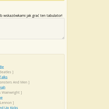
b wskazówkami jak grać ten tabulator!
 Be
Beatles
]
 Talks
onsters And Men
]
ujah
s Wainwright
]
ne
 Lennon
]
d Up Kicks