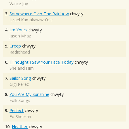
Vance Joy
3.
Somewhere Over The Rainbow
chwyty
Israel Kamakawiwo'ole
4.
I'm Yours
chwyty
Jason Mraz
5.
Creep
chwyty
Radiohead
6.
I Thought I Saw Your Face Today
chwyty
She and Him
7.
Sailor Song
chwyty
Gigi Perez
8.
You Are My Sunshine
chwyty
Folk Songs
9.
Perfect
chwyty
Ed Sheeran
10.
Heather
chwyty