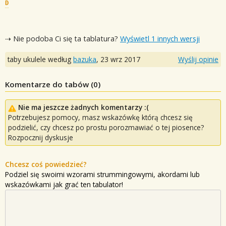
D
⇢ Nie podoba Ci się ta tablatura?
Wyświetl 1 innych wersji
taby ukulele według
bazuka
,
23 wrz 2017
Wyślij opinie
Komentarze do tabów (
0
)
Nie ma jeszcze żadnych komentarzy :(
Potrzebujesz pomocy, masz wskazówkę którą chcesz się
podzielić, czy chcesz po prostu porozmawiać o tej piosence?
Rozpocznij dyskusje
Chcesz coś powiedzieć?
Podziel się swoimi wzorami strummingowymi, akordami lub
wskazówkami jak grać ten tabulator!