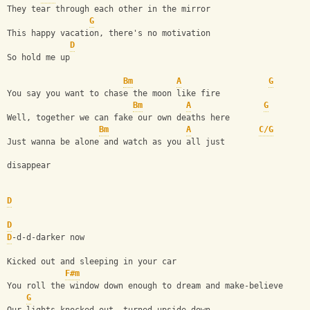
They tear through each other in the mirror
G
This happy vacation, there's no motivation
D
So hold me up
Bm
A
G
You say you want to chase the moon like fire
Bm
A
G
Well, together we can fake our own deaths here
Bm
A
C/G
Just wanna be alone and watch as you all just 
disappear
D
D
D
-d-d-darker now
Kicked out and sleeping in your car
F#m
You roll the window down enough to dream and make-believe
G