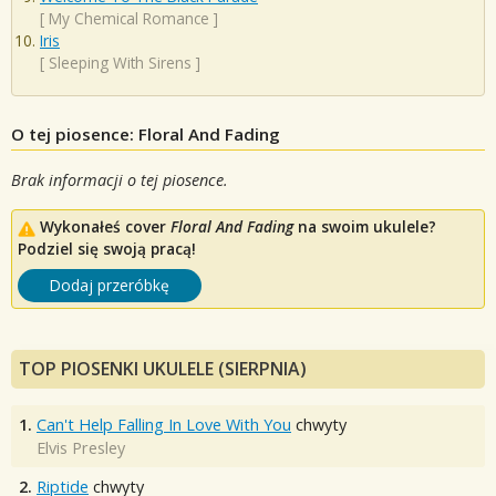
[
My Chemical Romance
]
Iris
[
Sleeping With Sirens
]
O tej piosence: Floral And Fading
Brak informacji o tej piosence.
Wykonałeś cover
Floral And Fading
na swoim ukulele?
Podziel się swoją pracą!
Dodaj przeróbkę
TOP PIOSENKI UKULELE (SIERPNIA)
1.
Can't Help Falling In Love With You
chwyty
Elvis Presley
2.
Riptide
chwyty