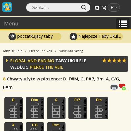
Pl
Menu
poczatkujacy taby
Najlepsze Taby Ukulele
Taby Ukulele
Pierce The Veil
Floral And Fading
FLORAL AND FADING
TABY UKULELE
WEDŁUG
PIERCE THE VEIL
8
Chwyty użyte w piosence
: D, F#M, G, F#7, Bm, A, C/G,
F#m