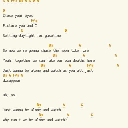
G
A
F#m
Bm
A
G
D
A
D
Close your eyes
F#m
Picture you and I
G
D
Selling daylight for gasoline
Bm
A
G
So now we're gonna chase the moon like fire
Bm
A
G
Yeah, together we can fake our own deaths here
Bm
A
F#m
G
Just wanna be alone and watch as you all just 
Bm
A
F#m
G
disappear
Oh, no!
Bm
A
G
Just wanna be alone and watch
Bm
A
G
Why can't we be alone and watch?