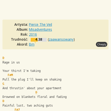
Artysta:
Pierce The Veil
Album:
Misadventures
Rok:
2016
Trudność:
4.38
(
zaawansowany
)
Akord:
Bm
Chwyty
D
Rage in us
Your thirst I'm taking
F#M
Pull the plug I'll keep on shaking
G
And thrustin' about your apartment
D
Drowned on blankets floral and fading
D
Painful lust, two aching guts
F#7