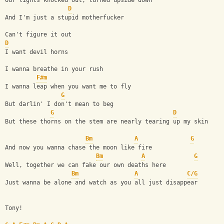
Our lights knocked out, turned upside down
D
And I'm just a stupid motherfucker
Can't figure it out
D
I want devil horns
I wanna breathe in your rush
F#m
I wanna leap when you want me to fly
G
But darlin' I don't mean to beg
G
D
But these thorns on the stem are nearly tearing up my skin
Bm
A
G
And now you wanna chase the moon like fire
Bm
A
G
Well, together we can fake our own deaths here
Bm
A
C/G
Just wanna be alone and watch as you all just disappear
Tony!