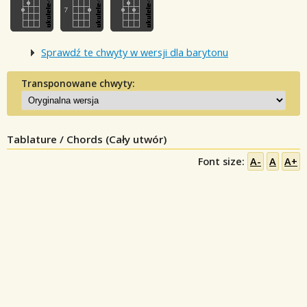
Sprawdź te chwyty w wersji dla barytonu
Transponowane chwyty:
Tablature / Chords (Cały utwór)
Font size:
A-
A
A+