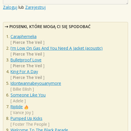
Zaloguj
lub
Zarejestruj
PIOSENKI, KTÓRE MOGĄ CI SIĘ SPODOBAĆ
Caraphernelia
[
Pierce The Veil
]
I'm Low On Gas And You Need A Jacket (acoustic)
[
Pierce The Veil
]
Bulletproof Love
[
Pierce The Veil
]
King For A Day
[
Pierce The Veil
]
Idontwannabeyouanymore
[
Billie Eilish
]
Someone Like You
[
Adele
]
Riptide
[
Vance Joy
]
Pumped Up Kicks
[
Foster The People
]
Welcome To The Black Parade