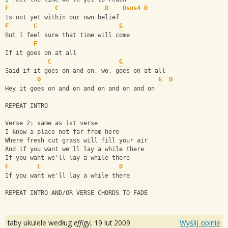
F
C
D
Dsus4
D
Is not yet within our own belief
F
C
G
But I feel sure that time will come
F
If it goes on at all
C
G
Said if it goes on and on, wo, goes on at all
D
G
D
Hey it goes on and on and on and on and on
REPEAT INTRO
Verse 2: same as 1st verse
I know a place not far from here
Where fresh cut grass will fill your air
And if you want we'll lay a while there
If you want we'll lay a while there
F
C
D
If you want we'll lay a while there
REPEAT INTRO AND/OR VERSE CHORDS TO FADE
taby ukulele według
effigy
,
19 lut 2009
Wyślij opinie