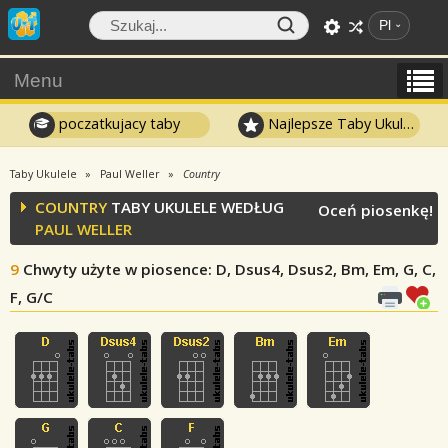
Pl
Menu
poczatkujacy taby
Najlepsze Taby Ukulele
Taby Ukulele
Paul Weller
Country
COUNTRY
TABY UKULELE WEDŁUG
Oceń piosenkę!
PAUL WELLER
9
Chwyty użyte w piosence
: D, Dsus4, Dsus2, Bm, Em, G, C,
F, G/C