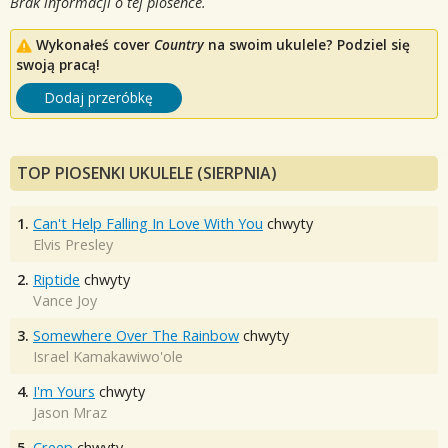
Brak informacji o tej piosence.
Wykonałeś cover
Country
na swoim ukulele? Podziel się
swoją pracą!
Dodaj przeróbkę
TOP PIOSENKI UKULELE (SIERPNIA)
1.
Can't Help Falling In Love With You
chwyty
Elvis Presley
2.
Riptide
chwyty
Vance Joy
3.
Somewhere Over The Rainbow
chwyty
Israel Kamakawiwo'ole
4.
I'm Yours
chwyty
Jason Mraz
5.
Creep
chwyty