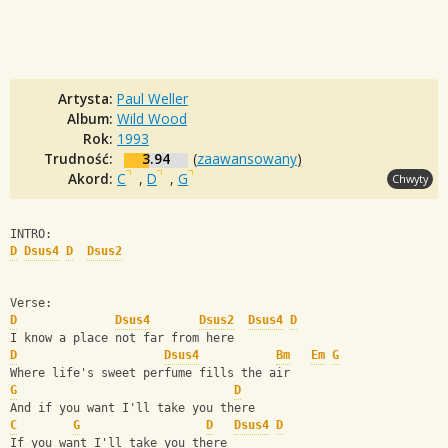
Artysta:
Paul Weller
Album:
Wild Wood
Rok:
1993
Trudność:
3.94
(
zaawansowany
)
Akord:
C
,
D
,
G
Chwyty
INTRO:
D
Dsus4
D
Dsus2
Verse:
D
Dsus4
Dsus2
Dsus4
D
I know a place not far from here
D
Dsus4
Bm
Em
G
Where life's sweet perfume fills the air
G
D
And if you want I'll take you there
C
G
D
Dsus4
D
If you want I'll take you there