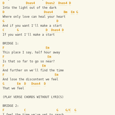
D
Dsus4
Dsus2
Dsus4
D
Into the light out of the dark
D
Dsus4
Bm
Em
G
Where only love can heal your heart
G
D
And if you want I'll make a start
C
G
D
Dsus4
D
If you want I'll make a start
BRIDGE 1:
F
Em
This place I say, half hour away
F
Em
Is that so far to go so near?
F
Em
And further on we'll find the time
F
Em
And lose the discontent we feel
G
Em
D
Dsus4
D
That we feel
(PLAY VERSE CHORDS WITHOUT LYRICS)
BRIDGE 2:
F
C
G
G/C
G
I feel the time we've yet to reach