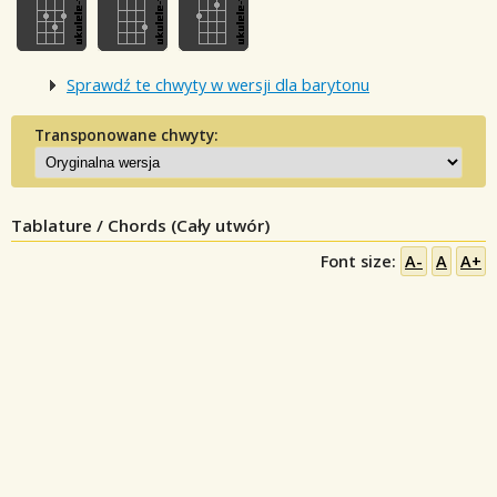
Sprawdź te chwyty w wersji dla barytonu
Transponowane chwyty:
Tablature / Chords (Cały utwór)
Font size:
A-
A
A+