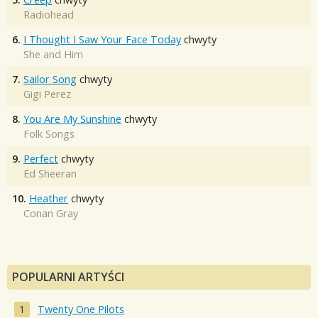
Radiohead
6.
I Thought I Saw Your Face Today
chwyty
She and Him
7.
Sailor Song
chwyty
Gigi Perez
8.
You Are My Sunshine
chwyty
Folk Songs
9.
Perfect
chwyty
Ed Sheeran
10.
Heather
chwyty
Conan Gray
POPULARNI ARTYŚCI
Twenty One Pilots