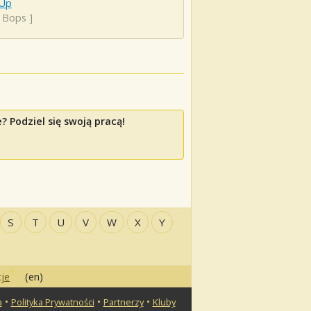
Up
y Bops
]
 Podziel się swoją pracą!
S
T
U
V
W
X
Y
je
(en)
•
•
•
a
Polityka Prywatności
Partnerzy
Kluby