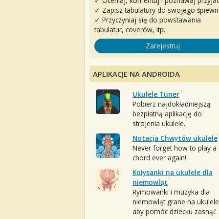
✓ Oceniaj, komentuj i poznawaj przyjac
✓ Zapisz tabulatury do swojego śpiewn
✓ Przyczyniaj się do powstawania
tabulatur, coverów, itp.
Zarejestruj
APLIKACJE NA ANDROIDA
Ukulele Tuner
Pobierz najdokładniejszą
bezpłatną aplikację do
strojenia ukulele.
Notacja Chwytów ukulele
Never forget how to play a
chord ever again!
Kołysanki na ukulele dla
niemowląt
Rymowanki i muzyka dla
niemowląt grane na ukulele
aby pomóc dziecku zasnąć :