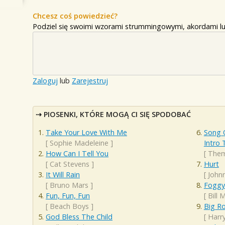
Chcesz coś powiedzieć?
Podziel się swoimi wzorami strummingowymi, akordami lu
Zaloguj
lub
Zarejestruj
PIOSENKI, KTÓRE MOGĄ CI SIĘ SPODOBAĆ
Take Your Love With Me
Song O
[
Sophie Madeleine
]
Intro
How Can I Tell You
[
The
[
Cat Stevens
]
Hurt
It Will Rain
[
John
[
Bruno Mars
]
Foggy
Fun, Fun, Fun
[
Bill
[
Beach Boys
]
Big R
God Bless The Child
[
Harr