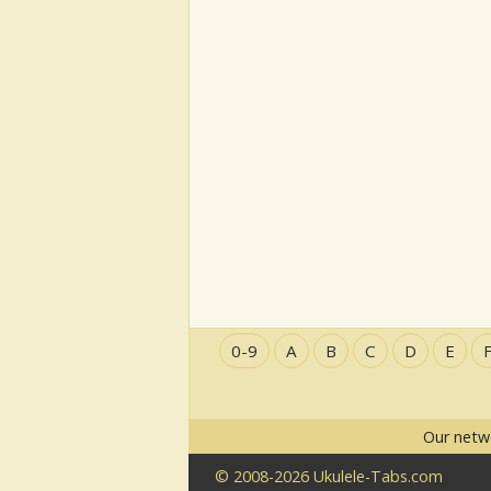
0-9
A
B
C
D
E
Our netw
© 2008-2026 Ukulele-Tabs.com