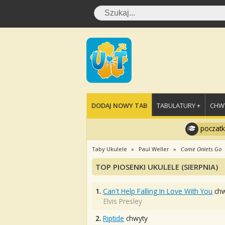
DODAJ NOWY TAB
TABULATURY +
CHWY
poczatk
Taby Ukulele
Paul Weller
Come Onlets Go
TOP PIOSENKI UKULELE (SIERPNIA)
1.
Can't Help Falling In Love With You
chw
Elvis Presley
2.
Riptide
chwyty