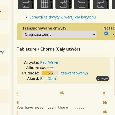
y
Sprawdź te chwyty w wersji dla barytonu
Transponowane chwyty:
Notac
Prz
Tablature / Chords (Cały utwór)
ty
Artysta:
Paul Weller
Album:
nieznane
Trudność:
6.5
(
zaawansowany
)
Akord:
E
,
Dbm
Chwyty
E
Db
B
E
Db
You have never been there........
E
Db