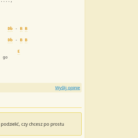
.....,
Db
 - 
B
B
Db
 - 
B
B
E
s go
Wyślij opinie
odzielić, czy chcesz po prostu