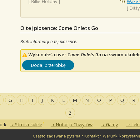
[
Billie Holiday
]
Wake 
[
Ditt
O tej piosence: Come Onlets Go
Brak informacji o tej piosence.
Wykonałeś cover
Come Onlets Go
na swoim ukulele?
Dodaj przeróbkę
F
G
H
I
J
K
L
M
N
O
P
Q
R
Z
ork:
Stroik ukulele
Notacja Chwytów
Gamy
Lekc
•
•
Często zadawane pytania
Kontakt
Warunki korzystani