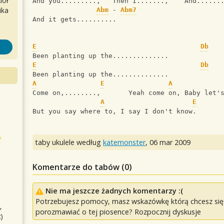
iół
And you.........,   Then I.......,    And......
ika
Abm
 - 
Abm7
And it gets..........
E
Db
Been planting up the..............
E
Db
Been planting up the..............
A
E
A
Come on,........,       Yeah come on, Baby let'
A
E
But you say where to, I say I don't know.
taby ukulele według
katemonster
,
06 mar 2009
Komentarze do tabów (
0
)
Nie ma jeszcze żadnych komentarzy :(
Potrzebujesz pomocy, masz wskazówkę którą chcesz się p
,
porozmawiać o tej piosence? Rozpocznij dyskusje
)