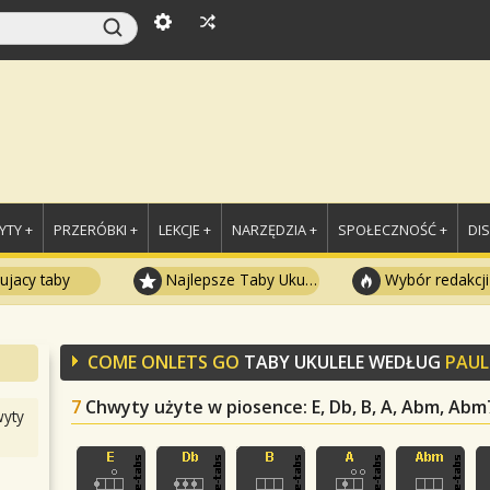
TY +
PRZERÓBKI +
LEKCJE +
NARZĘDZIA +
SPOŁECZNOŚĆ +
DI
ujacy taby
Najlepsze Taby Ukulele
Wybór redakcji
COME ONLETS GO
TABY UKULELE WEDŁUG
PAUL
7
Chwyty użyte w piosence
: E, Db, B, A, Abm, Ab
yty