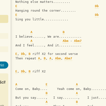
Nothing else matters.........
E
Db
Hanging round the corner........
E
Db
Sing you little.............
A
B
I believe......, We are............
A
Abm
 - 
Abm7
And I feel....., And it............
E
, 
Db
, 
B
 riff X2 for second verse
Then repeat 
A
, 
B
, 
A
, 
Abm
, 
Abm7
ści
E
, 
Db
, 
B
 riff X2 
ci!
A
E
A
Come on, Baby....     Yeah come on, Baby.......
B
A
But you say.....,   I say........,    I just...
A
B