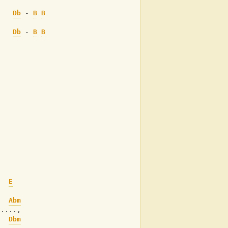
Db
 - 
B
B
Db
 - 
B
B
E
.
Abm
.....,
Dbm