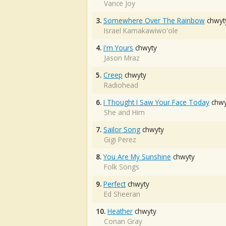
Vance Joy
3.
Somewhere Over The Rainbow
chwyt
Israel Kamakawiwo'ole
4.
I'm Yours
chwyty
Jason Mraz
5.
Creep
chwyty
Radiohead
6.
I Thought I Saw Your Face Today
chwy
She and Him
7.
Sailor Song
chwyty
Gigi Perez
8.
You Are My Sunshine
chwyty
Folk Songs
9.
Perfect
chwyty
Ed Sheeran
10.
Heather
chwyty
Conan Gray