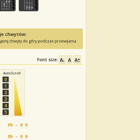
je chwytów:
ypnij chwyty do góry podczas przewijania
Font size:
A-
A
A+
AutoScroll
0
1
2
3
4
5
Db
 - 
B
B
Db
 - 
B
B