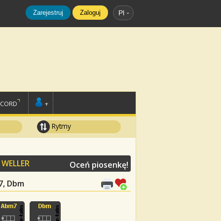
Zarejestruj
Zaloguj
Pl
SCORD
+
Rytmy
 WELLER
Oceń piosenkę!
m7, Dbm