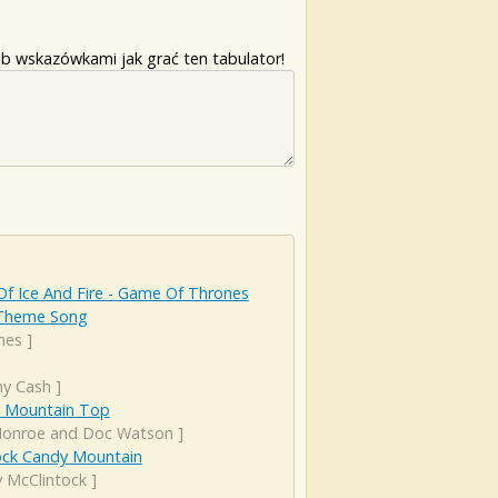
b wskazówkami jak grać ten tabulator!
f Ice And Fire - Game Of Thrones
 Theme Song
mes
]
ny Cash
]
 Mountain Top
 Monroe and Doc Watson
]
ock Candy Mountain
y McClintock
]