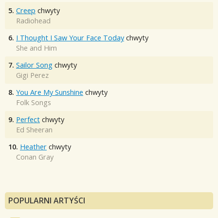
5.
Creep
chwyty
Radiohead
6.
I Thought I Saw Your Face Today
chwyty
She and Him
7.
Sailor Song
chwyty
Gigi Perez
8.
You Are My Sunshine
chwyty
Folk Songs
9.
Perfect
chwyty
Ed Sheeran
10.
Heather
chwyty
Conan Gray
POPULARNI ARTYŚCI