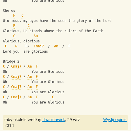
Oh            You are Glorious
Chorus
F
C
Glorious, my eyes have the seen the glory of the Lord
F
C
Glorious, He stands above the rulers of the Earth
G
Am
Glorious, glorious
F
G
C
/  
Cmaj7
  /  
Am
  /  
F
Lord you  are glorious
Bridge 2
C
 / 
Cmaj7
 / 
Am
F
Oh            You are Glorious
C
 / 
Cmaj7
 / 
Am
F
Oh            You are Glorious
C
 / 
Cmaj7
 / 
Am
F
Oh            You are Glorious
C
 / 
Cmaj7
 / 
Am
F
C
Oh            You are Glorious
taby ukulele według
dharmawick
,
29 wrz
Wyślij opinie
2014