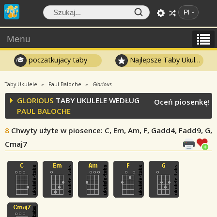
Pl
Menu
poczatkujacy taby
Najlepsze Taby Ukulele
Taby Ukulele
Paul Baloche
Glorious
GLORIOUS
TABY UKULELE WEDŁUG
Oceń piosenkę!
PAUL BALOCHE
8
Chwyty użyte w piosence
: C, Em, Am, F, Gadd4, Fadd9, G,
Cmaj7