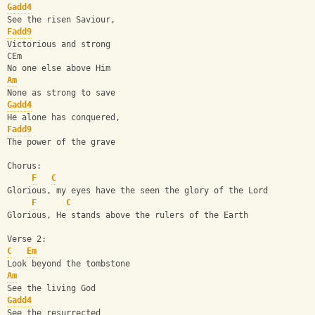
Gadd4
See the risen Saviour, 
Fadd9
Victorious and strong
CEm
No one else above Him 
Am
None as strong to save
Gadd4
He alone has conquered, 
Fadd9
The power of the grave
Chorus:
F
C
Glorious, my eyes have the seen the glory of the Lord
F
C
Glorious, He stands above the rulers of the Earth
Verse 2:
C
Em
Look beyond the tombstone 
Am
See the living God
Gadd4
See the resurrected 