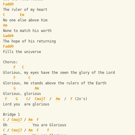
Fadd9
The ruler of my heart
C
Em
No one else above him
Am
None to match his worth
Gadd4
The hope of his returning
Fadd9
Fills the universe
Chorus:
F
C
Glorious, my eyes have the seen the glory of the Lord
F
C
Glorious, He stands above the rulers of the Earth
G
Am
Glorious, glorious
F
G
C
/  
Cmaj7
  /  
Am
  /  
F
 (2x's)
Lord you  are glorious
Bridge 1
C
 / 
Cmaj7
 / 
Am
F
Oh            You are Glorious
C
 / 
Cmaj7
 / 
Am
F
F