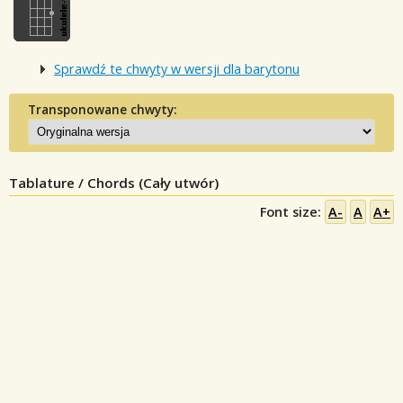
Sprawdź te chwyty w wersji dla barytonu
Transponowane chwyty:
Tablature / Chords (Cały utwór)
Font size:
A-
A
A+