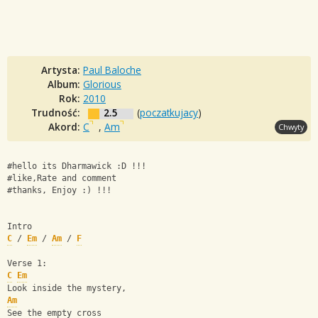
Artysta:
Paul Baloche
Album:
Glorious
Rok:
2010
Trudność:
2.5
(
poczatkujacy
)
Akord:
C
,
Am
Chwyty
#hello its Dharmawick :D !!!
#like,Rate and comment 
#thanks, Enjoy :) !!!
Intro
C
 / 
Em
 / 
Am
 / 
F
Verse 1:
C
Em
Look inside the mystery, 
Am
See the empty cross