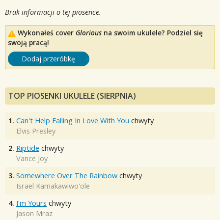
Brak informacji o tej piosence.
Wykonałeś cover
Glorious
na swoim ukulele? Podziel się
swoją pracą!
Dodaj przeróbkę
TOP PIOSENKI UKULELE (SIERPNIA)
1.
Can't Help Falling In Love With You
chwyty
Elvis Presley
2.
Riptide
chwyty
Vance Joy
3.
Somewhere Over The Rainbow
chwyty
Israel Kamakawiwo'ole
4.
I'm Yours
chwyty
Jason Mraz