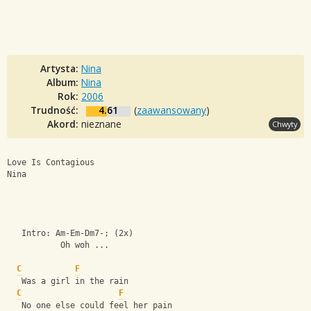
Artysta:
Nina
Album:
Nina
Rok:
2006
Trudność:
4.61
(
zaawansowany
)
Akord:
nieznane
Chwyty
Love Is Contagious
Nina
   Intro: Am-Em-Dm7-; (2x)
           Oh woh ...
C
F
   Was a girl in the rain
C
F
   No one else could feel her pain