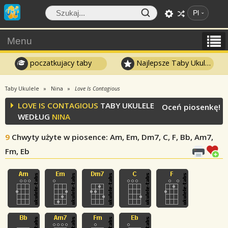
Pl
Menu
poczatkujacy taby
Najlepsze Taby Ukulele
Taby Ukulele
Nina
Love Is Contagious
LOVE IS CONTAGIOUS
TABY UKULELE
Oceń piosenkę!
WEDŁUG
NINA
9
Chwyty użyte w piosence
: Am, Em, Dm7, C, F, Bb, Am7,
Fm, Eb