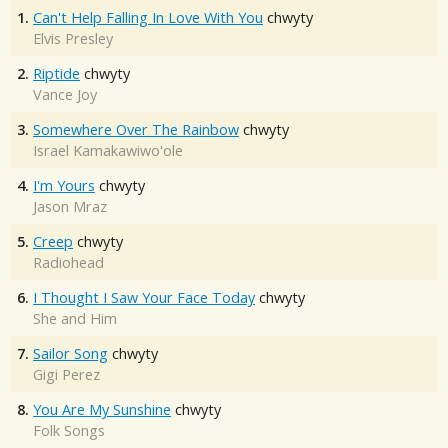
1.
Can't Help Falling In Love With You
chwyty
Elvis Presley
2.
Riptide
chwyty
Vance Joy
3.
Somewhere Over The Rainbow
chwyty
Israel Kamakawiwo'ole
4.
I'm Yours
chwyty
Jason Mraz
5.
Creep
chwyty
Radiohead
6.
I Thought I Saw Your Face Today
chwyty
She and Him
7.
Sailor Song
chwyty
Gigi Perez
8.
You Are My Sunshine
chwyty
Folk Songs