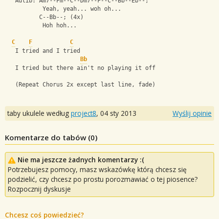
   Adlib: Am7--Fm--C--Dm7--F--C--Bb--Eb--;
           Yeah, yeah... woh oh...
          C--Bb--; (4x)
           Hoh hoh...
C
F
C
   I tried and I tried
Bb
   I tried but there ain't no playing it off
   (Repeat Chorus 2x except last line, fade)
taby ukulele według
project8
,
04 sty 2013
Wyślij opinie
Komentarze do tabów (
0
)
Nie ma jeszcze żadnych komentarzy :(
Potrzebujesz pomocy, masz wskazówkę którą chcesz się
podzielić, czy chcesz po prostu porozmawiać o tej piosence?
Rozpocznij dyskusje
Chcesz coś powiedzieć?