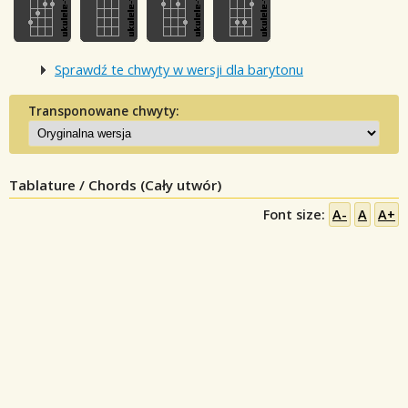
Sprawdź te chwyty w wersji dla barytonu
Transponowane chwyty:
Tablature / Chords (Cały utwór)
Font size:
A-
A
A+