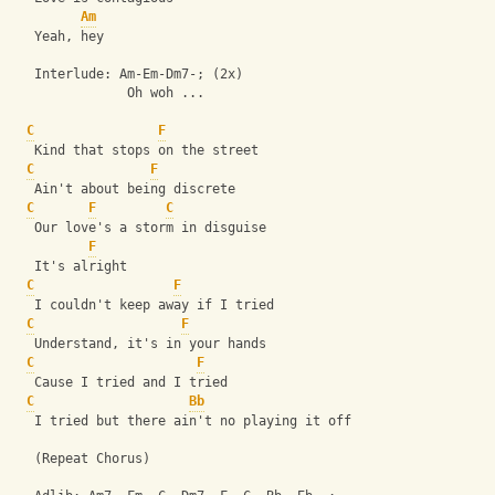
Am
   Yeah, hey
   Interlude: Am-Em-Dm7-; (2x)
               Oh woh ...
C
F
   Kind that stops on the street
C
F
   Ain't about being discrete
C
F
C
   Our love's a storm in disguise
F
   It's alright
C
F
   I couldn't keep away if I tried
C
F
   Understand, it's in your hands
C
F
   Cause I tried and I tried
C
Bb
   I tried but there ain't no playing it off
   (Repeat Chorus)