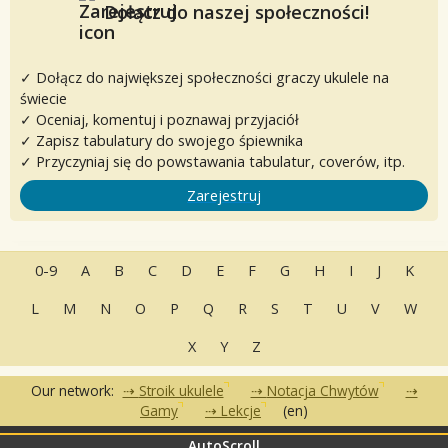
Dołącz do naszej społeczności!
✓ Dołącz do największej społeczności graczy ukulele na
świecie
✓ Oceniaj, komentuj i poznawaj przyjaciół
✓ Zapisz tabulatury do swojego śpiewnika
✓ Przyczyniaj się do powstawania tabulatur, coverów, itp.
Zarejestruj
0-9
A
B
C
D
E
F
G
H
I
J
K
L
M
N
O
P
Q
R
S
T
U
V
W
X
Y
Z
Our network:
Stroik ukulele
Notacja Chwytów
Gamy
Lekcje
(en)
AutoScroll
•
•
•
Często zadawane pytania
Kontakt
Warunki korzystania