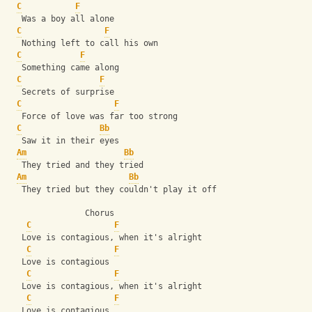
C
F
   Was a boy all alone
C
F
   Nothing left to call his own
C
F
   Something came along
C
F
   Secrets of surprise
C
F
   Force of love was far too strong
C
Bb
   Saw it in their eyes
Am
Bb
   They tried and they tried
Am
Bb
   They tried but they couldn't play it off
                Chorus
C
F
   Love is contagious, when it's alright
C
F
   Love is contagious
C
F
   Love is contagious, when it's alright
C
F
   Love is contagious