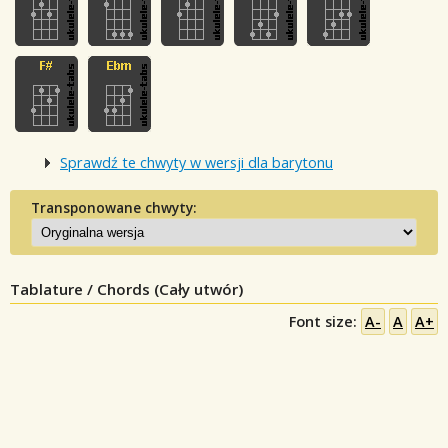
Sprawdź te chwyty w wersji dla barytonu
Transponowane chwyty:
Tablature / Chords (Cały utwór)
Font size:
A-
A
A+