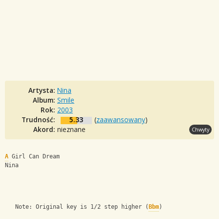
Artysta:
Nina
Album:
Smile
Rok:
2003
Trudność:
5.33
(
zaawansowany
)
Akord:
nieznane
Chwyty
A
 Girl Can Dream
Nina
   Note: Original key is 1/2 step higher (
Bbm
)