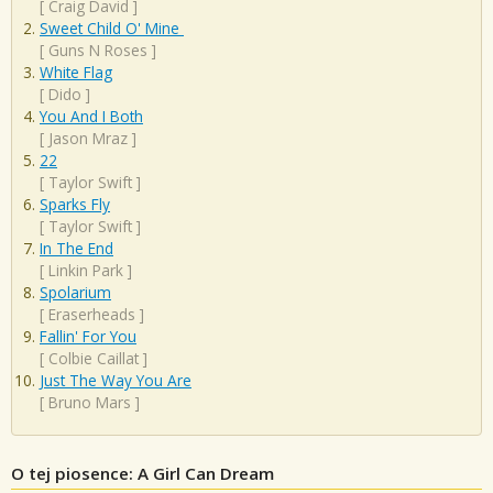
[
Craig David
]
Sweet Child O' Mine
[
Guns N Roses
]
White Flag
[
Dido
]
You And I Both
[
Jason Mraz
]
22
[
Taylor Swift
]
Sparks Fly
[
Taylor Swift
]
In The End
[
Linkin Park
]
Spolarium
[
Eraserheads
]
Fallin' For You
[
Colbie Caillat
]
Just The Way You Are
[
Bruno Mars
]
O tej piosence: A Girl Can Dream