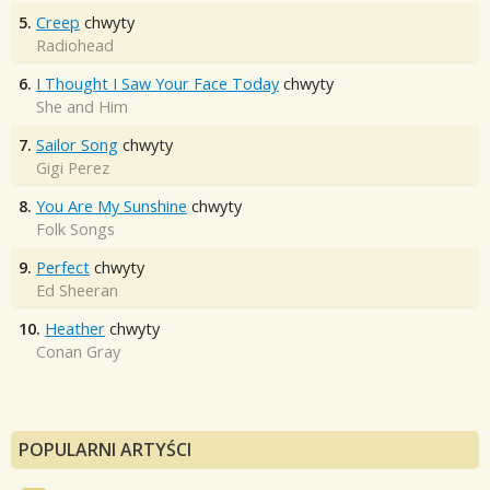
5.
Creep
chwyty
Radiohead
6.
I Thought I Saw Your Face Today
chwyty
She and Him
7.
Sailor Song
chwyty
Gigi Perez
8.
You Are My Sunshine
chwyty
Folk Songs
9.
Perfect
chwyty
Ed Sheeran
10.
Heather
chwyty
Conan Gray
POPULARNI ARTYŚCI