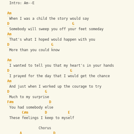
   Intro: Am--E
Am
   When I was a child the story would say
D
G
   Somebody will sweep you off your feet someday
Am
   That's what I hoped would happen with you
D
G
   More than you could know
Am
   I wanted to tell you that my heart's in your hands
D
G
   I prayed for the day that I would get the chance
Am
   And just when I worked up the courage to try
D
G
   Much to my surprise
F#m
D
   You had somebody else
C#m
D
E
   These feelings I keep to myself
                 Chorus 
A
D