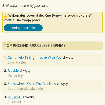
Brak informacji o tej piosence.
Wykonałeś cover
A Girl Can Dream
na swoim ukulele?
Podziel się swoją pracą!
Dodaj przeróbkę
TOP PIOSENKI UKULELE (SIERPNIA)
1.
Can't Help Falling In Love With You
chwyty
Elvis Presley
2.
Riptide
chwyty
Vance Joy
3.
Somewhere Over The Rainbow
chwyty
Israel Kamakawiwo'ole
4.
I'm Yours
chwyty
Jason Mraz