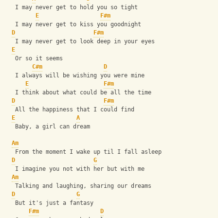
   I may never get to hold you so tight
E
F#m
   I may never get to kiss you goodnight
D
F#m
   I may never get to look deep in your eyes
E
   Or so it seems
C#m
D
   I always will be wishing you were mine
E
F#m
   I think about what could be all the time
D
F#m
   All the happiness that I could find
E
A
   Baby, a girl can dream
Am
   From the moment I wake up til I fall asleep
D
G
   I imagine you not with her but with me
Am
   Talking and laughing, sharing our dreams
D
G
   But it's just a fantasy
F#m
D