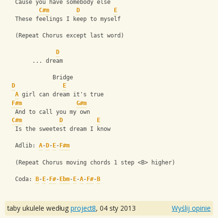
   Cause you have somebody else
C#m
D
E
   These feelings I keep to myself
   (Repeat Chorus except last word)
D
        ... dream
              Bridge
D
E
A
 girl can dream it's true
F#m
G#m
   And to call you my own
C#m
D
E
   Is the sweetest dream I know
   Adlib: 
A
-
D
-
E
-
F#m
   (Repeat Chorus moving chords 1 step <B> higher)
   Coda: 
B
-
E
-
F#
-
Ebm
-
E
-
A
-
F#
-
B
taby ukulele według
project8
,
04 sty 2013
Wyślij opinie