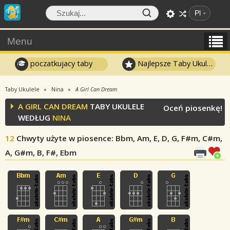
Pl
Menu
poczatkujacy taby
Najlepsze Taby Ukulele
Taby Ukulele
Nina
A Girl Can Dream
A GIRL CAN DREAM
TABY UKULELE
Oceń piosenkę!
WEDŁUG
NINA
12
Chwyty użyte w piosence
: Bbm, Am, E, D, G, F#m, C#m,
A, G#m, B, F#, Ebm