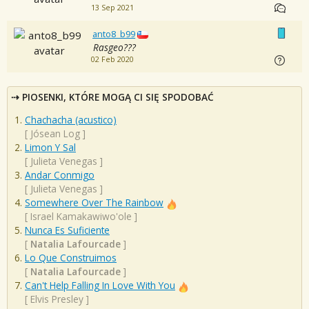
13 Sep 2021
anto8_b99
Rasgeo???
02 Feb 2020
PIOSENKI, KTÓRE MOGĄ CI SIĘ SPODOBAĆ
Chachacha (acustico)
[
Jósean Log
]
Limon Y Sal
[
Julieta Venegas
]
Andar Conmigo
[
Julieta Venegas
]
Somewhere Over The Rainbow
[
Israel Kamakawiwo'ole
]
Nunca Es Suficiente
[
Natalia Lafourcade
]
Lo Que Construimos
[
Natalia Lafourcade
]
Can't Help Falling In Love With You
[
Elvis Presley
]