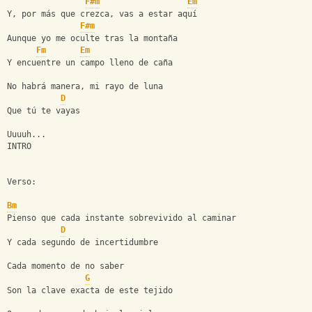
F#m
Em
Y, por más que crezca, vas a estar aquí
F#m
Aunque yo me oculte tras la montaña
Fm
Em
Y encuentre un campo lleno de caña
No habrá manera, mi rayo de luna
D
Que tú te vayas
Uuuuh...
INTRO
Verso:
Bm
Pienso que cada instante sobrevivido al caminar
D
Y cada segundo de incertidumbre
Cada momento de no saber
G
Son la clave exacta de este tejido