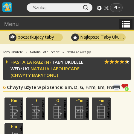
Pl
Menu
poczatkujacy taby
Najlepsze Taby Ukulele
Taby Ukulele
Natalia Lafourcade
Hasta La Raiz (n)
HASTA LA RAIZ (N)
TABY UKULELE
WEDŁUG
NATALIA LAFOURCADE
(CHWYTY BARYTONU)
6
Chwyty użyte w piosence
: Bm, D, G, F#m, Em, Fm