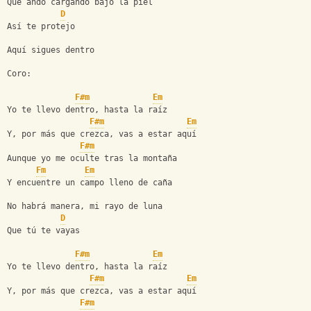
Que ando cargando bajo la piel
D
Así te protejo
Aquí sigues dentro
Coro:
F#m
Em
Yo te llevo dentro, hasta la raíz
F#m
Em
Y, por más que crezca, vas a estar aquí
F#m
Aunque yo me oculte tras la montaña
Fm
Em
Y encuentre un campo lleno de caña
No habrá manera, mi rayo de luna
D
Que tú te vayas
F#m
Em
Yo te llevo dentro, hasta la raíz
F#m
Em
Y, por más que crezca, vas a estar aquí
F#m