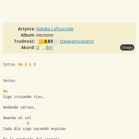
Artysta:
Natalia Lafourcade
Album:
nieznane
Trudność:
4.83
(
zaawansowany
)
Akord:
D
,
Bm
Chwyty
Intro: 
Bm
D
G
D
Verso:
Bm
Sigo cruzando ríos,
Andando selvas,
Amando el sol
D
Cada día sigo sacando espinas