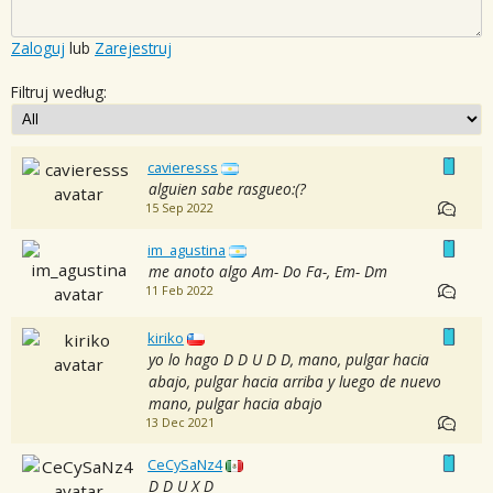
Zaloguj
lub
Zarejestruj
Filtruj według:
cavieresss
alguien sabe rasgueo:(?
15 Sep 2022
im_agustina
me anoto algo Am- Do Fa-, Em- Dm
11 Feb 2022
kiriko
yo lo hago D D U D D, mano, pulgar hacia
abajo, pulgar hacia arriba y luego de nuevo
mano, pulgar hacia abajo
13 Dec 2021
CeCySaNz4
D D U X D