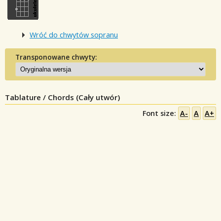
Wróć do chwytów sopranu
Transponowane chwyty:
Tablature / Chords (Cały utwór)
Font size:
A-
A
A+