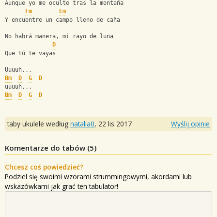
Aunque yo me oculte tras la montaña
Fm
Em
Y encuentre un campo lleno de caña
No habrá manera, mi rayo de luna
D
Que tú te vayas
Uuuuh...
Bm
D
G
D
uuuuh...
Bm
D
G
D
taby ukulele według
natalia0
,
22 lis 2017
Wyślij opinie
Komentarze do tabów (
5
)
Chcesz coś powiedzieć?
Podziel się swoimi wzorami strummingowymi, akordami lub
wskazówkami jak grać ten tabulator!