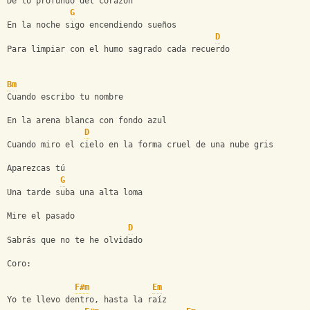
De lo profundo del corazón
G
En la noche sigo encendiendo sueños
D
Para limpiar con el humo sagrado cada recuerdo
Bm
Cuando escribo tu nombre
En la arena blanca con fondo azul
D
Cuando miro el cielo en la forma cruel de una nube gris
Aparezcas tú
G
Una tarde suba una alta loma
Mire el pasado
D
Sabrás que no te he olvidado
Coro:
F#m
Em
Yo te llevo dentro, hasta la raíz