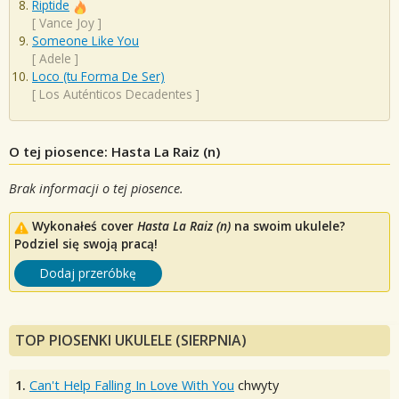
Riptide
[
Vance Joy
]
Someone Like You
[
Adele
]
Loco (tu Forma De Ser)
[
Los Auténticos Decadentes
]
O tej piosence: Hasta La Raiz (n)
Brak informacji o tej piosence.
Wykonałeś cover
Hasta La Raiz (n)
na swoim ukulele?
Podziel się swoją pracą!
Dodaj przeróbkę
TOP PIOSENKI UKULELE (SIERPNIA)
1.
Can't Help Falling In Love With You
chwyty