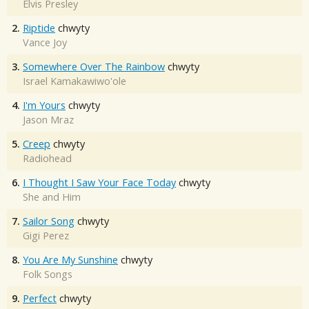
Elvis Presley
2.
Riptide
chwyty
Vance Joy
3.
Somewhere Over The Rainbow
chwyty
Israel Kamakawiwo'ole
4.
I'm Yours
chwyty
Jason Mraz
5.
Creep
chwyty
Radiohead
6.
I Thought I Saw Your Face Today
chwyty
She and Him
7.
Sailor Song
chwyty
Gigi Perez
8.
You Are My Sunshine
chwyty
Folk Songs
9.
Perfect
chwyty