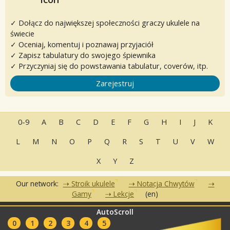
✓ Dołącz do największej społeczności graczy ukulele na
świecie
✓ Oceniaj, komentuj i poznawaj przyjaciół
✓ Zapisz tabulatury do swojego śpiewnika
✓ Przyczyniaj się do powstawania tabulatur, coverów, itp.
Zarejestruj
0-9
A
B
C
D
E
F
G
H
I
J
K
L
M
N
O
P
Q
R
S
T
U
V
W
X
Y
Z
Our network:
Stroik ukulele
Notacja Chwytów
Gamy
Lekcje
(en)
AutoScroll
•
•
•
Często zadawane pytania
Kontakt
Warunki korzystania
•
•
0
1
2
3
4
5
Polityka Prywatności
Partnerzy
Kluby