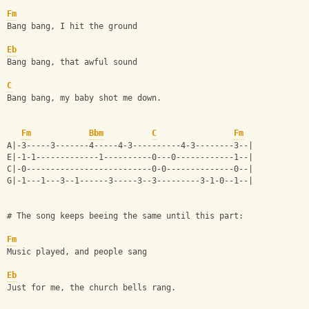
Fm
Bang bang, I hit the ground
Eb
Bang bang, that awful sound
C
Bang bang, my baby shot me down.
Fm
Bbm
C
Fm
A|-3-----3-------4-----4-3----------4-3--------3--|
E|-1-1-------------1----------0---0------------1--|
C|-0--------------------------0-0--------------0--|
G|-1---1---3--1------3-----3--3---------3-1-0--1--|
# The song keeps beeing the same until this part:
Fm
Music played, and people sang
Eb
Just for me, the church bells rang.