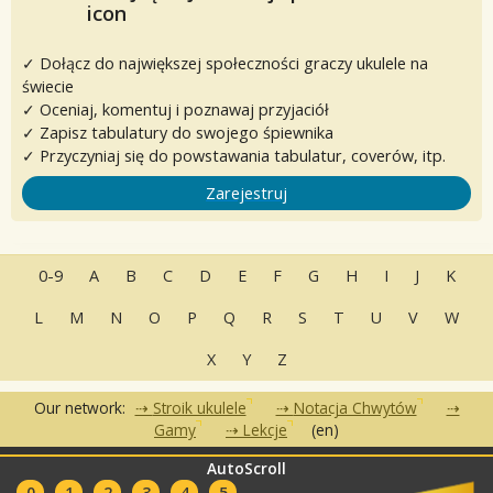
✓ Dołącz do największej społeczności graczy ukulele na
świecie
✓ Oceniaj, komentuj i poznawaj przyjaciół
✓ Zapisz tabulatury do swojego śpiewnika
✓ Przyczyniaj się do powstawania tabulatur, coverów, itp.
Zarejestruj
0-9
A
B
C
D
E
F
G
H
I
J
K
L
M
N
O
P
Q
R
S
T
U
V
W
X
Y
Z
Our network:
Stroik ukulele
Notacja Chwytów
Gamy
Lekcje
(en)
AutoScroll
•
•
•
Często zadawane pytania
Kontakt
Warunki korzystania
•
•
0
1
2
3
4
5
Polityka Prywatności
Partnerzy
Kluby