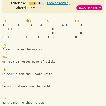
Trudność:
4.64
(
zaawansowany
)
Akord:
nieznane
Chwyty i tabulatura
Fm
Bbm
C
Fm
A|-3-----3-------4-----4-3----------4-3--------3--|
E|-1-1-------------1----------0---0------------1--|
C|-0--------------------------0-0--------------0--|
G|-1---1---3--1------3-----3--3---------3-1-0--1--|
Fm
I was five and he was six
Bbm
We rode on horses made of sticks
Eb
He wore black and I wore white
C7
He would always win the fight
Fm
Bang bang, he shot me down