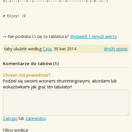
G|-1---1---3--1------3-----3--3---------3-1-0--1--|
# Enjoy! :D
⇢ Nie podoba Ci się ta tablatura?
Wyświetl 1 innych wersji
taby ukulele według
Caja
,
30 kwi 2014
Wyślij opinie
Komentarze do tabów (
1
)
Chcesz coś powiedzieć?
Podziel się swoimi wzorami strummingowymi, akordami lub
wskazówkami jak grać ten tabulator!
Zaloguj
lub
Zarejestruj
Filtruj według: