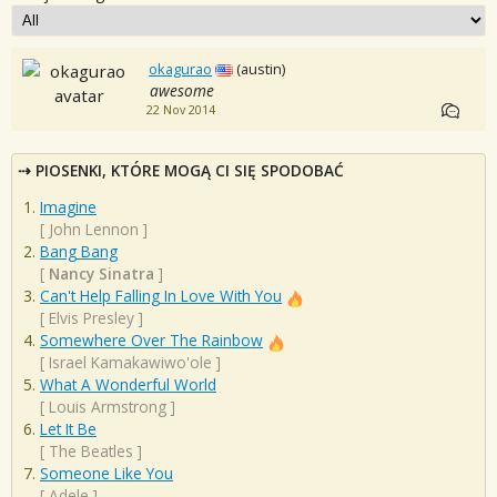
okagurao
(austin)
awesome
22 Nov 2014
PIOSENKI, KTÓRE MOGĄ CI SIĘ SPODOBAĆ
Imagine
[
John Lennon
]
Bang Bang
[
Nancy Sinatra
]
Can't Help Falling In Love With You
[
Elvis Presley
]
Somewhere Over The Rainbow
[
Israel Kamakawiwo'ole
]
What A Wonderful World
[
Louis Armstrong
]
Let It Be
[
The Beatles
]
Someone Like You
[
Adele
]