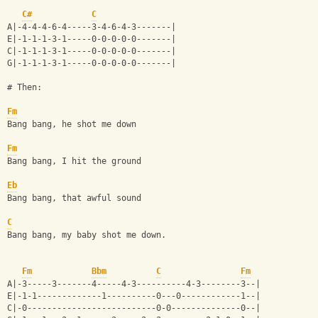
C#
C
A|-4-4-4-6-4-----3-4-6-4-3-------|
E|-1-1-1-3-1-----0-0-0-0-0-------|
C|-1-1-1-3-1-----0-0-0-0-0-------|
G|-1-1-1-3-1-----0-0-0-0-0-------|
# Then:
Fm
Bang bang, he shot me down
Fm
Bang bang, I hit the ground
Eb
Bang bang, that awful sound
C
Bang bang, my baby shot me down.
Fm
Bbm
C
Fm
A|-3-----3-------4-----4-3----------4-3--------3--|
E|-1-1-------------1----------0---0------------1--|
C|-0--------------------------0-0--------------0--|