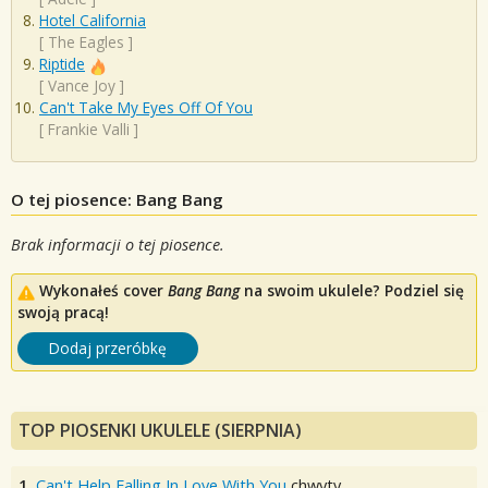
Hotel California
[
The Eagles
]
Riptide
[
Vance Joy
]
Can't Take My Eyes Off Of You
[
Frankie Valli
]
O tej piosence: Bang Bang
Brak informacji o tej piosence.
Wykonałeś cover
Bang Bang
na swoim ukulele? Podziel się
swoją pracą!
Dodaj przeróbkę
TOP PIOSENKI UKULELE (SIERPNIA)
1.
Can't Help Falling In Love With You
chwyty