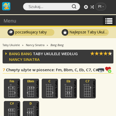
Pl
Menu
poczatkujacy taby
Najlepsze Taby Ukulele
Taby Ukulele
Nancy Sinatra
Bang Bang
BANG BANG
TABY UKULELE WEDŁUG
NANCY SINATRA
7
Chwyty użyte w piosence
: Fm, Bbm, C, Eb, C7, C#, D