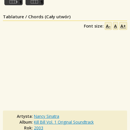
Tablature / Chords (Cały utwór)
Font size:
A-
A
A+
Artysta:
Nancy Sinatra
Album:
Kill Bill Vol. 1 Original Soundtrack
Rok:
2003