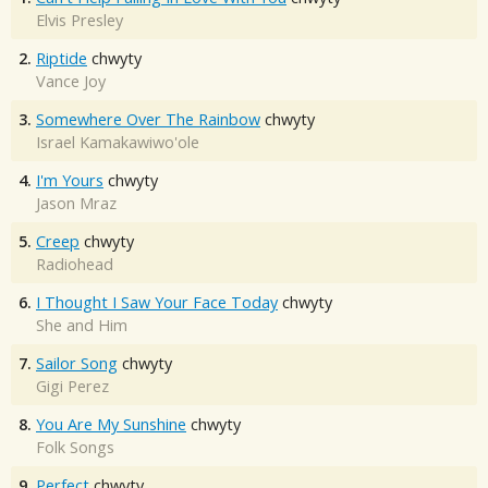
Elvis Presley
2.
Riptide
chwyty
Vance Joy
3.
Somewhere Over The Rainbow
chwyty
Israel Kamakawiwo'ole
4.
I'm Yours
chwyty
Jason Mraz
5.
Creep
chwyty
Radiohead
6.
I Thought I Saw Your Face Today
chwyty
She and Him
7.
Sailor Song
chwyty
Gigi Perez
8.
You Are My Sunshine
chwyty
Folk Songs
9.
Perfect
chwyty