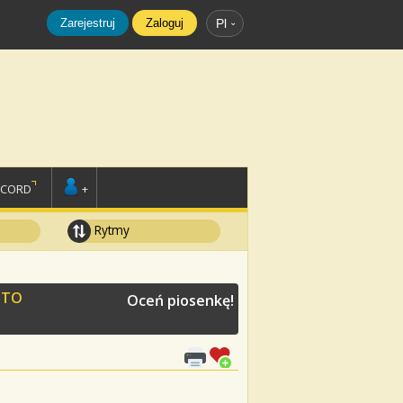
Zarejestruj
Zaloguj
Pl
SCORD
+
Rytmy
ITO
Oceń piosenkę!