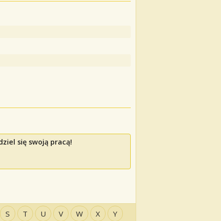
ziel się swoją pracą!
S
T
U
V
W
X
Y