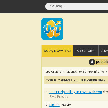
DODAJ NOWY TAB
TABULATURY +
CHWY
poczatk
Taby Ukulele
Muchachito Bombo Infierno
TOP PIOSENKI UKULELE (SIERPNIA)
1.
Can't Help Falling In Love With You
chw
Elvis Presley
2.
Riptide
chwyty