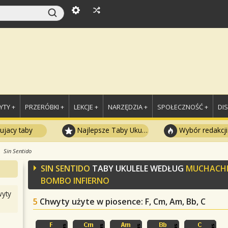
TY +
PRZERÓBKI +
LEKCJE +
NARZĘDZIA +
SPOŁECZNOŚĆ +
DI
ujacy taby
Najlepsze Taby Ukulele
Wybór redakcji
Sin Sentido
SIN SENTIDO
TABY UKULELE WEDŁUG
MUCHACH
BOMBO INFIERNO
yty
5
Chwyty użyte w piosence
: F, Cm, Am, Bb, C