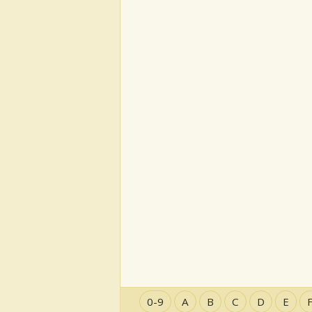
0-9
A
B
C
D
E