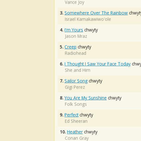
Vance Joy
3.
Somewhere Over The Rainbow
chwyt
Israel Kamakawiwo'ole
4.
I'm Yours
chwyty
Jason Mraz
5.
Creep
chwyty
Radiohead
6.
I Thought I Saw Your Face Today
chwy
She and Him
7.
Sailor Song
chwyty
Gigi Perez
8.
You Are My Sunshine
chwyty
Folk Songs
9.
Perfect
chwyty
Ed Sheeran
10.
Heather
chwyty
Conan Gray