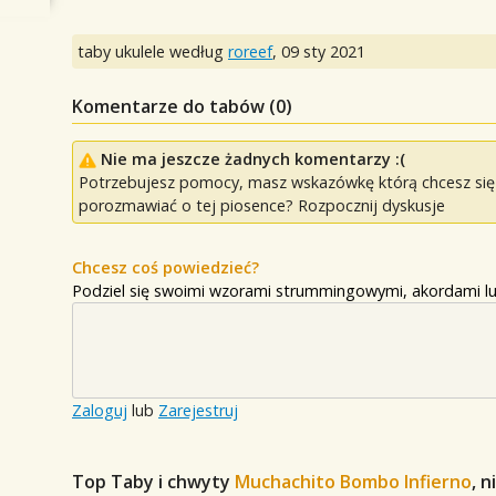
taby ukulele według
roreef
,
09 sty 2021
Komentarze do tabów (
0
)
Nie ma jeszcze żadnych komentarzy :(
Potrzebujesz pomocy, masz wskazówkę którą chcesz się p
porozmawiać o tej piosence? Rozpocznij dyskusje
Chcesz coś powiedzieć?
Podziel się swoimi wzorami strummingowymi, akordami lu
Zaloguj
lub
Zarejestruj
Top Taby i chwyty
Muchachito Bombo Infierno
, 