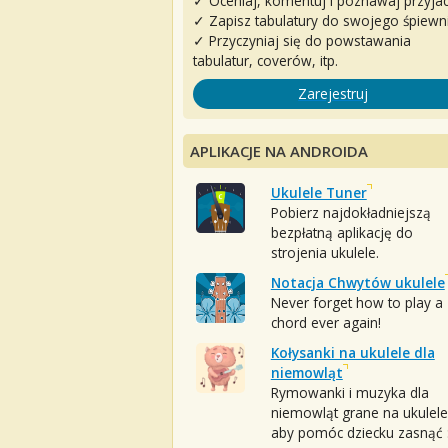
✓ Oceniaj, komentuj i poznawaj przyjac
✓ Zapisz tabulatury do swojego śpiewn
✓ Przyczyniaj się do powstawania
tabulatur, coverów, itp.
Zarejestruj
APLIKACJE NA ANDROIDA
Ukulele Tuner
Pobierz najdokładniejszą
bezpłatną aplikację do
strojenia ukulele.
Notacja Chwytów ukulele
Never forget how to play a
chord ever again!
Kołysanki na ukulele dla
niemowląt
Rymowanki i muzyka dla
niemowląt grane na ukulele
aby pomóc dziecku zasnąć :