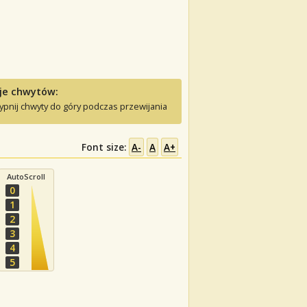
je chwytów:
ypnij chwyty do góry podczas przewijania
Font size:
A-
A
A+
AutoScroll
0
1
2
3
4
5