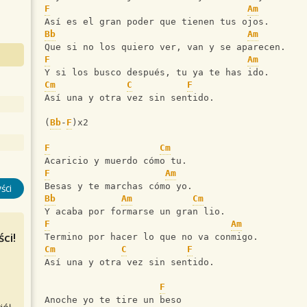
F
Am
Así es el gran poder que tienen tus ojos.
Bb
Am
Que si no los quiero ver, van y se aparecen.
F
Am
Y si los busco después, tu ya te has ido.
Cm
C
F
Así una y otra vez sin sentido.
(
Bb
-
F
)x2
F
Cm
Acaricio y muerdo cómo tu.
F
Am
Besas y te marchas cómo yo.
ści
Bb
Am
Cm
Y acaba por formarse un gran lio.
F
Am
ci!
Termino por hacer lo que no va conmigo.
Cm
C
F
Así una y otra vez sin sentido.
F
Anoche yo te tire un beso