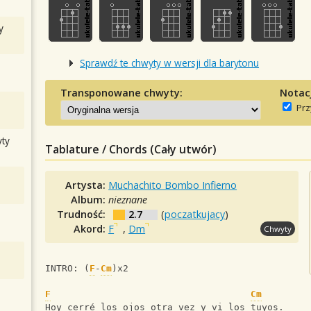
y
Sprawdź te chwyty w wersji dla barytonu
Transponowane chwyty:
Notac
Prz
ty
Tablature / Chords (Cały utwór)
Artysta:
Muchachito Bombo Infierno
Album:
nieznane
Trudność:
2.7
(
poczatkujacy
)
Akord:
F
,
Dm
Chwyty
INTRO: (
F
-
Cm
)x2
F
Cm
Hoy cerré los ojos otra vez y vi los tuyos.