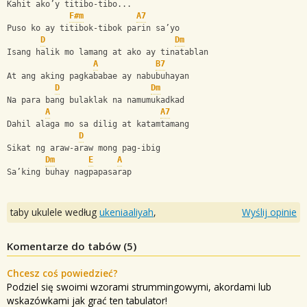
Kahit ako’y titibo-tibo...
F#m
A7
Puso ko ay titibok-tibok parin sa’yo
D
Dm
Isang halik mo lamang at ako ay tinatablan
A
B7
At ang aking pagkababae ay nabubuhayan
D
Dm
Na para bang bulaklak na namumukadkad
A
A7
Dahil alaga mo sa dilig at katamtamang
D
Sikat ng araw-araw mong pag-ibig
Dm
E
A
Sa’king buhay nagpapasarap
taby ukulele według
ukeniaaliyah
,
Wyślij opinie
Komentarze do tabów (
5
)
Chcesz coś powiedzieć?
Podziel się swoimi wzorami strummingowymi, akordami lub
wskazówkami jak grać ten tabulator!