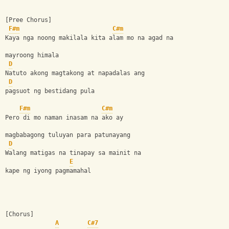
[Pree Chorus]  
F#m
C#m
Kaya nga noong makilala kita alam mo na agad na 
mayroong himala
D
Natuto akong magtakong at napadalas ang
D
pagsuot ng bestidang pula
F#m
C#m
Pero di mo naman inasam na ako ay
magbabagong tuluyan para patunayang
D
Walang matigas na tinapay sa mainit na
E
kape ng iyong pagmamahal
[Chorus]
A
C#7