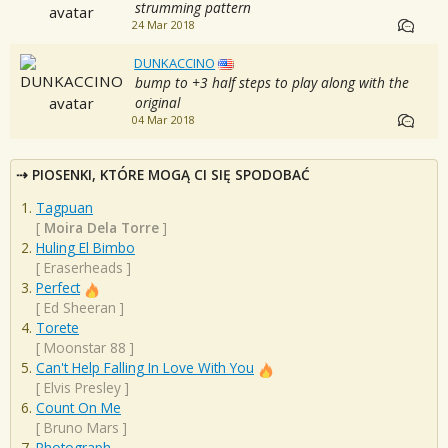
strumming pattern
24 Mar 2018
DUNKACCINO
bump to +3 half steps to play along with the
original
04 Mar 2018
PIOSENKI, KTÓRE MOGĄ CI SIĘ SPODOBAĆ
Tagpuan
[
Moira Dela Torre
]
Huling El Bimbo
[
Eraserheads
]
Perfect
[
Ed Sheeran
]
Torete
[
Moonstar 88
]
Can't Help Falling In Love With You
[
Elvis Presley
]
Count On Me
[
Bruno Mars
]
Photograph