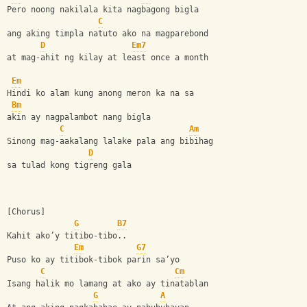
Pero noong nakilala kita nagbagong bigla
C
ang aking timpla natuto ako na magparebond 
D
Em7
at mag-ahit ng kilay at least once a month
Em
Hindi ko alam kung anong meron ka na sa
Bm
akin ay nagpalambot nang bigla
C
Am
Sinong mag-aakalang lalake pala ang bibihag
D
sa tulad kong tigreng gala
[Chorus]
G
B7
Kahit ako’y titibo-tibo..
Em
G7
Puso ko ay titibok-tibok parin sa’yo
C
Cm
Isang halik mo lamang at ako ay tinatablan
G
A