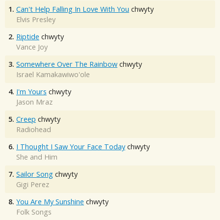
1.
Can't Help Falling In Love With You
chwyty
Elvis Presley
2.
Riptide
chwyty
Vance Joy
3.
Somewhere Over The Rainbow
chwyty
Israel Kamakawiwo'ole
4.
I'm Yours
chwyty
Jason Mraz
5.
Creep
chwyty
Radiohead
6.
I Thought I Saw Your Face Today
chwyty
She and Him
7.
Sailor Song
chwyty
Gigi Perez
8.
You Are My Sunshine
chwyty
Folk Songs