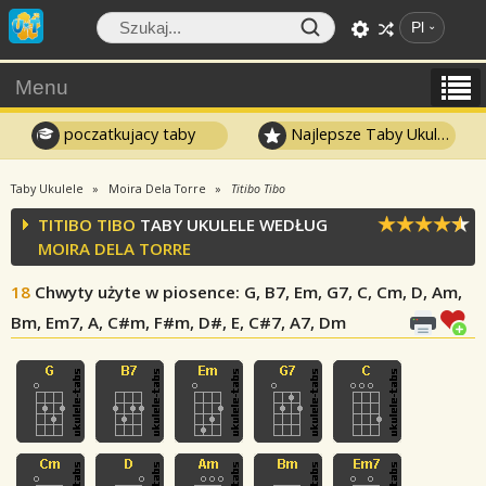
Pl
Menu
poczatkujacy taby
Najlepsze Taby Ukulele
Taby Ukulele
Moira Dela Torre
Titibo Tibo
TITIBO TIBO
TABY UKULELE WEDŁUG
MOIRA DELA TORRE
18
Chwyty użyte w piosence
: G, B7, Em, G7, C, Cm, D, Am,
Bm, Em7, A, C#m, F#m, D#, E, C#7, A7, Dm