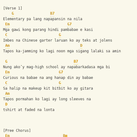
[Verse 1]
G
B7
Elementary pa lang napapansin na nila
Em
G7
Mga gawi kong parang hindi pambabae e kasi
C
G
Imbes na Chinese garter laruan ko ay teks at jolens
Am
D
Tapos ka-jamming ko lagi noon mga sigang lalaki sa amin
G
B7
Nung ako’y mag-high school ay napabarkadasa mga bi
Em
G7
Curious na babae na ang hanap din ay babae
C
G
Sa halip na makeup kit bitbit ko ay gitara
Am
Tapos pormahan ko lagi ay long sleeves na
D
tshirt at faded na lonta
[Pree Chorus]
Em
Bm