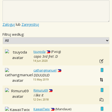
Zaloguj
lub
Zarejestruj
Filtruj według:
tsuyoda
(Pasig)
capo 3rd fret :D
14 Jun 2020
cathangmanuel
DDUUDUD
15 May 2019
Rimuru69
i like it
12 Dec 2018
KawaiiTwix
(Mandaue)