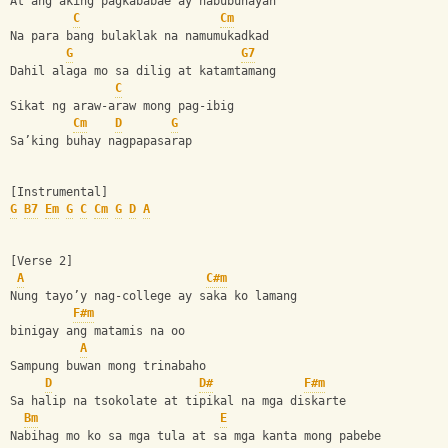
At ang aking pagkababae ay nabubuhayan
C
Cm
Na para bang bulaklak na namumukadkad
G
G7
Dahil alaga mo sa dilig at katamtamang
C
Sikat ng araw-araw mong pag-ibig
Cm
D
G
Sa’king buhay nagpapasarap
[Instrumental]
G
B7
Em
G
C
Cm
G
D
A
[Verse 2]
A
C#m
Nung tayo’y nag-college ay saka ko lamang
F#m
binigay ang matamis na oo
A
Sampung buwan mong trinabaho
D
D#
F#m
Sa halip na tsokolate at tipikal na mga diskarte
Bm
E
Nabihag mo ko sa mga tula at sa mga kanta mong pabebe