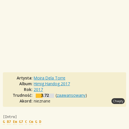
Artysta:
Moira Dela Torre
Album:
Himig Handog 2017
Rok:
2017
Trudność:
3.72
(
zaawansowany
)
Akord:
nieznane
Chwyty
[Intro]
G
B7
Em
G7
C
Cm
G
D