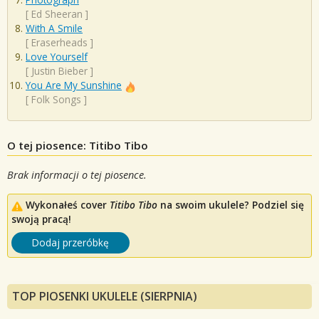
[
Ed Sheeran
]
With A Smile
[
Eraserheads
]
Love Yourself
[
Justin Bieber
]
You Are My Sunshine
[
Folk Songs
]
O tej piosence: Titibo Tibo
Brak informacji o tej piosence.
Wykonałeś cover
Titibo Tibo
na swoim ukulele? Podziel się
swoją pracą!
Dodaj przeróbkę
TOP PIOSENKI UKULELE (SIERPNIA)