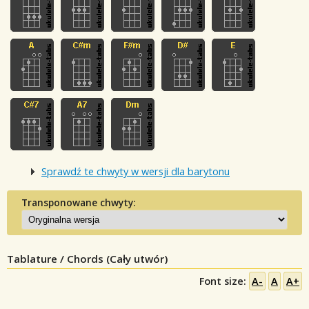
Sprawdź te chwyty w wersji dla barytonu
Transponowane chwyty:
Tablature / Chords (Cały utwór)
Font size:
A-
A
A+