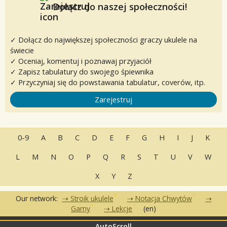
Dołącz do naszej społeczności!
✓ Dołącz do największej społeczności graczy ukulele na
świecie
✓ Oceniaj, komentuj i poznawaj przyjaciół
✓ Zapisz tabulatury do swojego śpiewnika
✓ Przyczyniaj się do powstawania tabulatur, coverów, itp.
Zarejestruj
0-9
A
B
C
D
E
F
G
H
I
J
K
L
M
N
O
P
Q
R
S
T
U
V
W
X
Y
Z
Our network:
Stroik ukulele
Notacja Chwytów
Gamy
Lekcje
(en)
AutoScroll
•
•
•
Często zadawane pytania
Kontakt
Warunki korzystania